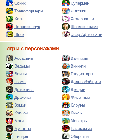
Соник
Супермен
Трансформеры
Фиксики
Халк
Хелло китти
Человек паук
Шерлок холмс
Шрек
Эвер Афтер Хай
Игры с персонажами
Ассасины
Вампиры
Ведьмы
Викинги
Воины
Гладиаторы
Гномы
Дальнобойщики
Детективы
Джедаи
Драконы
Животные
Зомби
Клоуны
Ковбои
Куклы
Маги
Монстры
Мутанты
Насекомые
Ниндзя
Оборотни