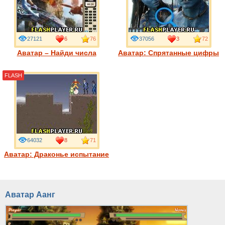
27121
6
76
37056
3
72
Аватар – Найди числа
Аватар: Спрятанные цифры
FLASH
64032
8
71
Аватар: Драконье испытание
Аватар Аанг