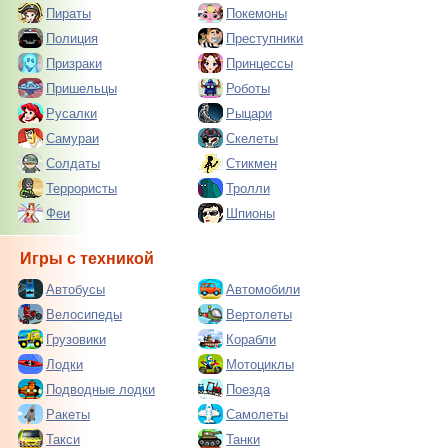
Пираты
Покемоны
Полиция
Преступники
Призраки
Принцессы
Пришельцы
Роботы
Русалки
Рыцари
Самураи
Скелеты
Солдаты
Стикмен
Террористы
Тролли
Феи
Шпионы
Игры с техникой
Автобусы
Автомобили
Велосипеды
Вертолеты
Грузовики
Корабли
Лодки
Мотоциклы
Подводные лодки
Поезда
Ракеты
Самолеты
Такси
Танки