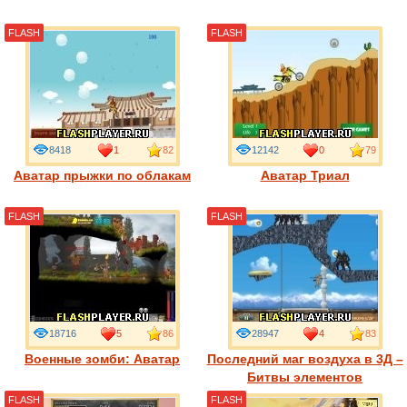
FLASH
FLASH
8418
1
82
12142
0
79
Аватар прыжки по облакам
Аватар Триал
FLASH
FLASH
18716
5
86
28947
4
83
Военные зомби: Аватар
Последний маг воздуха в 3Д –
Битвы элементов
FLASH
FLASH