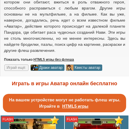
котором они обитают, вжиться в роль отважного героя,
способного расправиться с любым врагом. Другие игры
основаны не на мультфильме, а на фильме. Как вы уже,
наверное, догадались, речь идет о всем известном фильме
«Аватар», действие которого происходит на далекой планете
Пандора, где обитает раса чудесных созданий Нави. Эти игры
не столь многочисленны, но не менее интересны. Здесь вы
найдете бродилки, пазлы, поиск цифр на картинке, раскраски и
другие флеш развлечения.
Показать только
HTML5 игры без флеша
Играй ещё:
Драки аватар
Квесты аватар
Играть в игры Аватар онлайн бесплатно
На вашем устройстве могут не работать флеш игры.
Играйте в
HTML5 игры
FLASH
FLASH