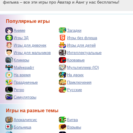
фильма – все эти игры про Аватар и Аанг у нас бесплатны!
Популярные игры
Аниме
Загадки
Игры 3Д
Игры без флеша
Игры для девочек
Игры для детей
Игры для мальчиков
Интеллектуальные
Кликеры
Кровавые
Майнкрафт
Мультиплеер (IO)
На время
На двоих
Праздничные
Приключения
Ретро
Русские
Симуляторы
Игры на разные темы
Апокалипсис
Битва
Больница
Взрывы