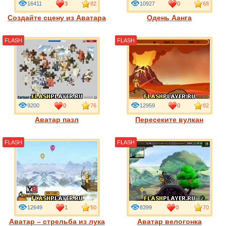
16411
3
82
10927
0
68
Создайте сцену из Аватара
Одень Аанга
FLASH
FLASH
9200
0
76
12959
0
82
Аватар пазл
Пересеките вулкан
FLASH
FLASH
12649
1
50
8399
0
70
Аватар – стрельба из лука
Аватар велогонка