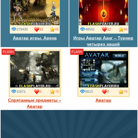
279430
51
85
48541
12
86
Аватар игры. Арена
Игры Аватар Аанг – Турнир
четырех наций
FLASH
FLASH
11671
0
70
6613
0
76
Спрятанные предметы –
Аватар
Аватар