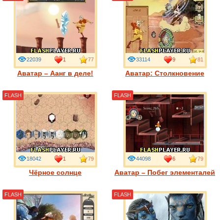
22039
1
77
33114
9
81
Аватар – Аанг в деле!
Аватар: Столкновение
FLASH
FLASH
18042
1
79
44098
6
79
Чёрное солнце
Аватар – Побег элементалей
FLASH
FLASH