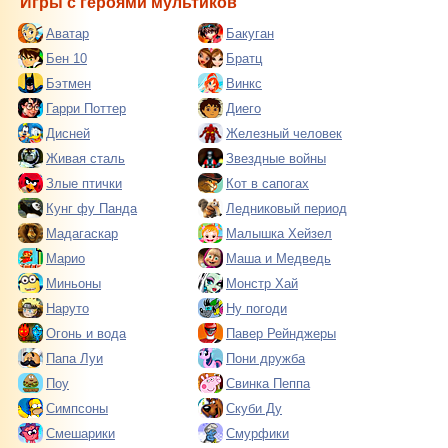
Игры с героями мультиков
Аватар
Бакуган
Бен 10
Братц
Бэтмен
Винкс
Гарри Поттер
Диего
Дисней
Железный человек
Живая сталь
Звездные войны
Злые птички
Кот в сапогах
Кунг фу Панда
Ледниковый период
Мадагаскар
Малышка Хейзел
Марио
Маша и Медведь
Миньоны
Монстр Хай
Наруто
Ну погоди
Огонь и вода
Павер Рейнджеры
Папа Луи
Пони дружба
Поу
Свинка Пеппа
Симпсоны
Скуби Ду
Смешарики
Смурфики