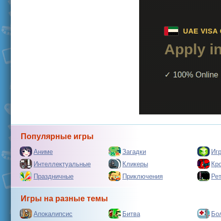
Популярные игры
Аниме
Загадки
Иг
Интеллектуальные
Кликеры
Кр
Праздничные
Приключения
Ре
Игры на разные темы
Апокалипсис
Битва
Бо