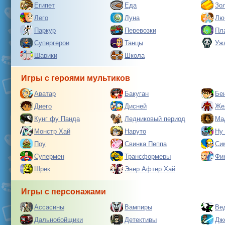
Египет
Еда
Зо
Лего
Луна
Лю
Паркур
Перевозки
Пл
Супергерои
Танцы
Уж
Шарики
Школа
Игры с героями мультиков
Аватар
Бакуган
Бе
Диего
Дисней
Же
Кунг фу Панда
Ледниковый период
Ма
Монстр Хай
Наруто
Ну
Поу
Свинка Пеппа
Си
Супермен
Трансформеры
Фи
Шрек
Эвер Афтер Хай
Игры с персонажами
Ассасины
Вампиры
Ве
Дальнобойщики
Детективы
Дж