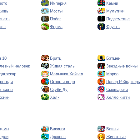
лото
Империя
Камни
бовь
Мосты
Мультики
анеты
Побег
Подземелье
асы
Ферма
Фрукты
н 10
Братц
Бэтмен
лезный человек
Живая сталь
Звездные войны
дагаскар
Малышка Хейзел
Марио
 погоди
Огонь и вода
Павер Рейнджер
мпсоны
Скуби Ду
Смешарики
ксики
Халк
Хелло китти
дьмы
Викинги
Воины
едаи
Драконы
Животные