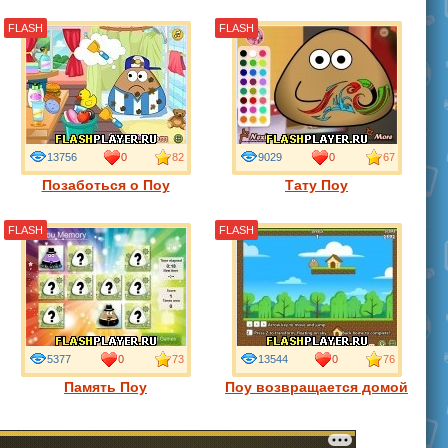
FLASH
FLASH
13756
0
82
9029
0
67
Позаботься о Поу
Тату Поу
FLASH
FLASH
5377
0
73
13544
0
76
Память Поу
Поу возвращается домой