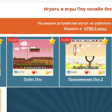
Играть в игры Поу онлайн бе
На вашем устройстве могут не работат
Играйте в
HTML5 игры
FLASH
FLASH
6779
1
87
6486
1
80
Побег Поу
Приключение Поу 2