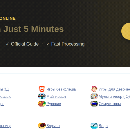
ры 3Д
Игры без флеша
Игры для девоче
овавые
Майнкрафт
Мультиплеер (IO)
тро
Русские
Симуляторы
льница
Взрывы
Вода