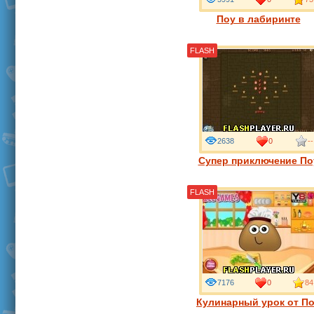
Поу в лабиринте
FLASH
2638
0
--
Супер приключение По
FLASH
7176
0
84
Кулинарный урок от П