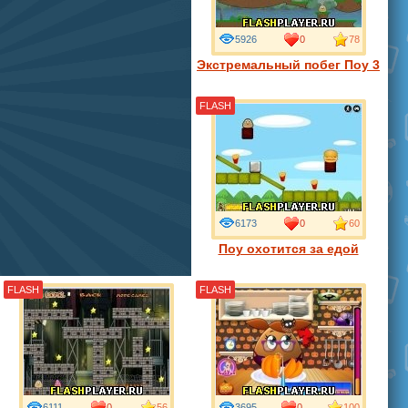
5926
0
78
Экстремальный побег Поу 3
FLASH
6173
0
60
Поу охотится за едой
FLASH
FLASH
6111
0
56
3695
0
100