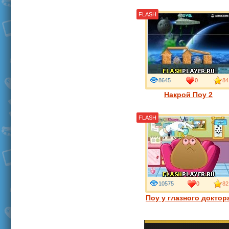
FLASH
8645
0
84
Накрой Поу 2
FLASH
10575
0
82
Поу у глазного доктор