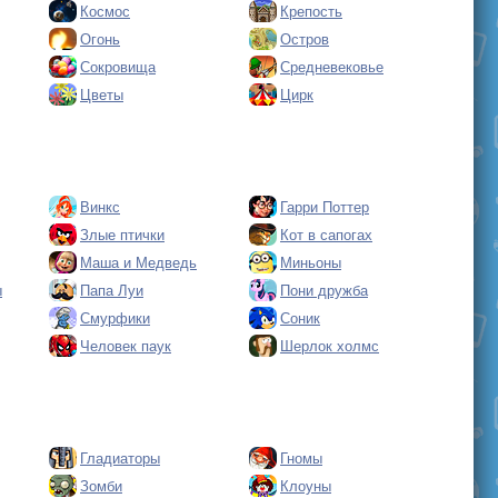
Космос
Крепость
Огонь
Остров
Сокровища
Средневековье
Цветы
Цирк
Винкс
Гарри Поттер
Злые птички
Кот в сапогах
Маша и Медведь
Миньоны
ы
Папа Луи
Пони дружба
Смурфики
Соник
Человек паук
Шерлок холмс
Гладиаторы
Гномы
Зомби
Клоуны