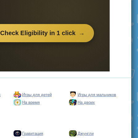
к
Игры для детей
Игры для мальчиков
На время
На двоих
Гравитация
Джунгли