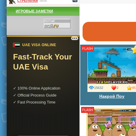
+1
СТРЕЛЯЛКИ
5659
ИГРОВЫЕ ЗАМЕТКИ
FLASH
15632
2
85
Накрой Поу
FLASH