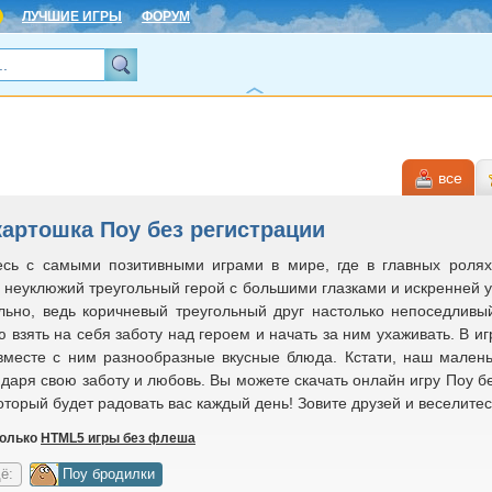
ЛУЧШИЕ ИГРЫ
ФОРУМ
все
картошка Поу без регистрации
есь с самыми позитивными играми в мире, где в главных роля
 неуклюжий треугольный герой с большими глазками и искренней у
льно, ведь коричневый треугольный друг настолько непоседливый
 взять на себя заботу над героем и начать за ним ухаживать. В игр
 вместе с ним разнообразные вкусные блюда. Кстати, наш малень
 даря свою заботу и любовь. Вы можете скачать онлайн игру Поу б
оторый будет радовать вас каждый день! Зовите друзей и веселитес
только
HTML5 игры без флеша
ё:
Поу бродилки