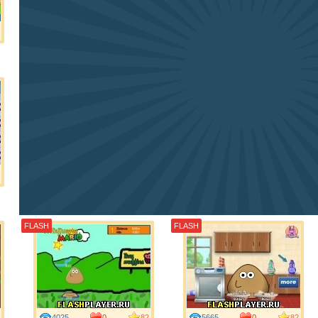
FLASH
FLASH
4025
0
82
5665
0
82