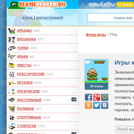
НОВЫЕ ИГРЫ
+2 вчера
вход
|
регистрация
АРКАДЫ
9987
Флеш игры
> Поу
БРОДИЛКИ
3977
ГОНКИ
4320
ДРАКИ
861
Игры 
КВЕСТЫ
4921
Знакомьт
КЛАССИЧЕСКИЕ
2122
немножко
ЛЕТАЛКИ
1408
занимате
34 игры
полностью
ЛОГИЧЕСКИЕ
5364
готовить
+1
НАСТОЛЬНЫЕ
2499
поиграть,
РОЛЕВЫЕ
615
героем, к
СПОРТИВНЫЕ
2018
Показать 
СТРАТЕГИИ
1533
Играй ещ