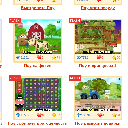
Выстрелите Поу
Поу моет посуду
FLASH
FLASH
11131
0
79
7792
0
65
у
Поу на фетме
Поу и принцесса 3
FLASH
FLASH
11597
0
87
10576
0
81
оу
Поу собирает драгоценности
Поу развозит подарки