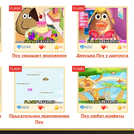
FLASH
FLASH
11549
0
81
6202
0
78
Поу украшает мороженое
Девушка Поу у дантиста
FLASH
FLASH
4826
0
91
8673
0
66
а
Прыгательное приключение
Поу любит конфеты
Поу