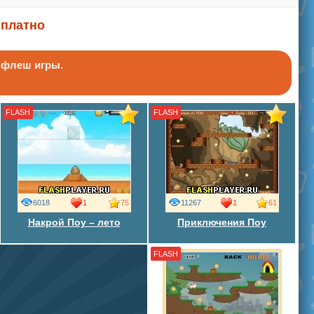
сплатно
ь флеш игры.
FLASH
FLASH
6018
1
75
11267
1
61
Накрой Поу – лето
Приключения Поу
FLASH