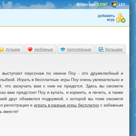
Всего игр:
43797
183
добавить
игру
лучшие
любимые
популярные
большие
х выступает персонаж по имени Поу - это дружелюбный и
лыбкой. Играть в бесплатные игры Поу очень увлекательно и
, что заскучать вам с ним не придется. Здесь вы сможете
ах вам предстоит Поу и купать, и кормить, и лечить, а также
кий друг обзавелся подружкой, с которой вы тоже сможете
ез регистрации и
играть в разные игры бесплатно
с забавным
ь вместе!