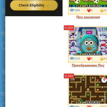
7258
0
61
Поу различия
FLASH
5733
0
84
Преображение Поу
FLASH
5991
0
73