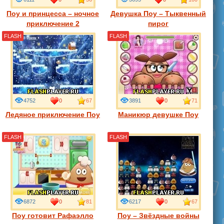
Поу и принцесса – ночное
Девушка Поу – Тыквенный
приключение 2
пирог
FLASH
FLASH
4752
0
67
3891
0
71
Ледяное приключение Поу
Маникюр девушке Поу
FLASH
FLASH
6872
0
81
6217
0
67
Поу готовит Рафаэлло
Поу – Звёздные войны