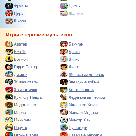
Фрукты
Цветы
Цирк
Шарики
Школа
Игры с героями мультиков
Аватар
Бакуган
Бен 10
Братц
Бэтмен
Винкс
Гарри Поттер
Диего
Дисней
Железный человек
Живая сталь
Звездные войны
Злые птички
Кот в сапогах
Кунг фу Панда
Ледниковый период
Мадагаскар
Малышка Хейзел
Марио
Маша и Медведь
Миньоны
Монстр Хай
Наруто
Ну погоди
Огонь и вода
Павер Рейнджеры