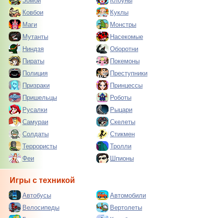
Зомби
Клоуны
Ковбои
Куклы
Маги
Монстры
Мутанты
Насекомые
Ниндзя
Оборотни
Пираты
Покемоны
Полиция
Преступники
Призраки
Принцессы
Пришельцы
Роботы
Русалки
Рыцари
Самураи
Скелеты
Солдаты
Стикмен
Террористы
Тролли
Феи
Шпионы
Игры с техникой
Автобусы
Автомобили
Велосипеды
Вертолеты