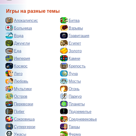
Игры на разные темы
Апокалипсис
Битва
Больница
Взрывы
Вода
Гравитация
Джунгли
Египет
Еда
Золото
Империя
Камни
Космос
Крепость
Лего
Луна
Любовь
Мосты
Мультики
Огонь
Остров
Паркур
Перевозки
Планеты
Побег
Подземелье
Сокровища
Средневековье
Супергерои
Танцы
Ужасы
Ферма