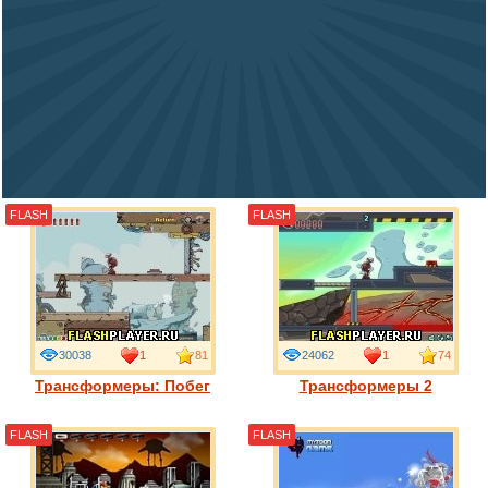
FLASH
FLASH
30038
1
81
24062
1
74
Трансформеры: Побег
Трансформеры 2
FLASH
FLASH