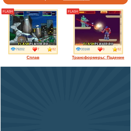
FLASH
FLASH
79202
7
82
33168
0
82
Сплав
Трансформеры: Падение