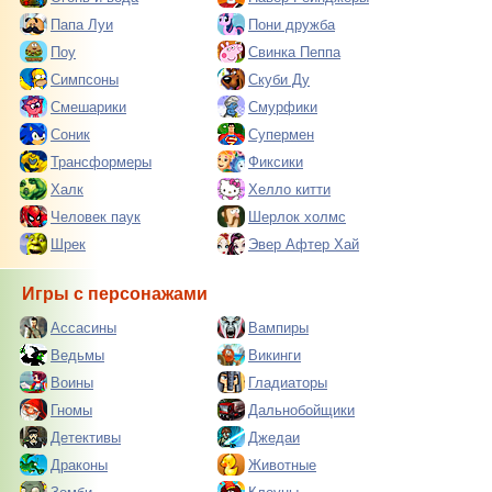
Папа Луи
Пони дружба
Поу
Свинка Пеппа
Симпсоны
Скуби Ду
Смешарики
Смурфики
Соник
Супермен
Трансформеры
Фиксики
Халк
Хелло китти
Человек паук
Шерлок холмс
Шрек
Эвер Афтер Хай
Игры с персонажами
Ассасины
Вампиры
Ведьмы
Викинги
Воины
Гладиаторы
Гномы
Дальнобойщики
Детективы
Джедаи
Драконы
Животные