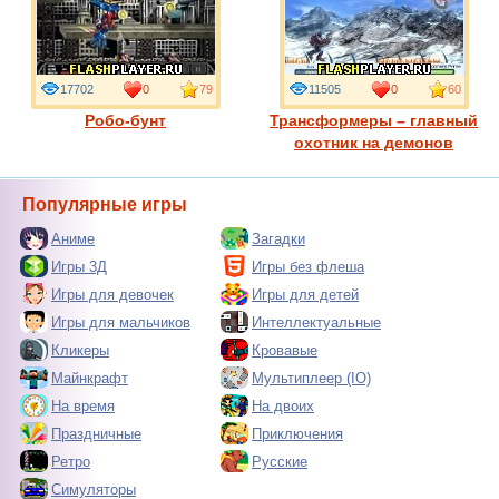
17702
0
79
11505
0
60
Робо-бунт
Трансформеры – главный
охотник на демонов
Популярные игры
Аниме
Загадки
Игры 3Д
Игры без флеша
Игры для девочек
Игры для детей
Игры для мальчиков
Интеллектуальные
Кликеры
Кровавые
Майнкрафт
Мультиплеер (IO)
На время
На двоих
Праздничные
Приключения
Ретро
Русские
Симуляторы