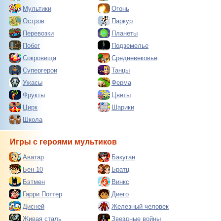
Мультики
Огонь
Остров
Паркур
Перевозки
Планеты
Побег
Подземелье
Сокровища
Средневековье
Супергерои
Танцы
Ужасы
Ферма
Фрукты
Цветы
Цирк
Шарики
Школа
Игры с героями мультиков
Аватар
Бакуган
Бен 10
Братц
Бэтмен
Винкс
Гарри Поттер
Диего
Дисней
Железный человек
Живая сталь
Звездные войны