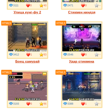
3111
0
40
2471
0
--
Улица кунг-фу 2
Стикмен ниндзя
HTML5
HTML5
3412
1
83
2546
0
--
Боец самурай
Удар стикмена
HTML5
HTML5
3193
0
86
3388
1
--