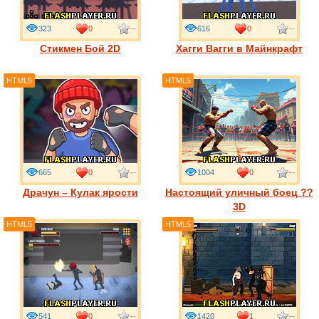
323
0
--
616
0
--
Стикмен Бой 2D
Хагги Вагги в Майнкрафт
HTML5
HTML5
665
0
--
1004
0
--
Драчун – Кулак ярости
Настоящий уличный боец ??
3D
HTML5
HTML5
541
0
--
1420
1
--