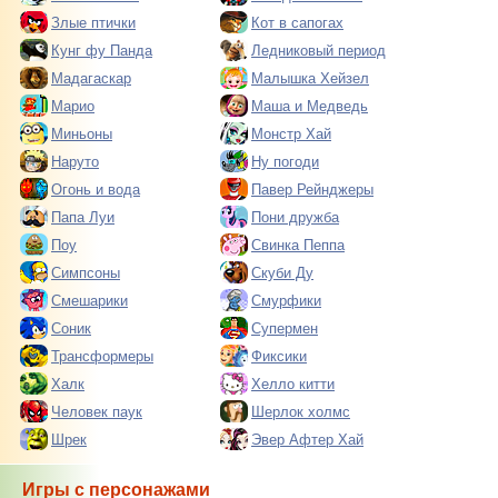
Злые птички
Кот в сапогах
Кунг фу Панда
Ледниковый период
Мадагаскар
Малышка Хейзел
Марио
Маша и Медведь
Миньоны
Монстр Хай
Наруто
Ну погоди
Огонь и вода
Павер Рейнджеры
Папа Луи
Пони дружба
Поу
Свинка Пеппа
Симпсоны
Скуби Ду
Смешарики
Смурфики
Соник
Супермен
Трансформеры
Фиксики
Халк
Хелло китти
Человек паук
Шерлок холмс
Шрек
Эвер Афтер Хай
Игры с персонажами