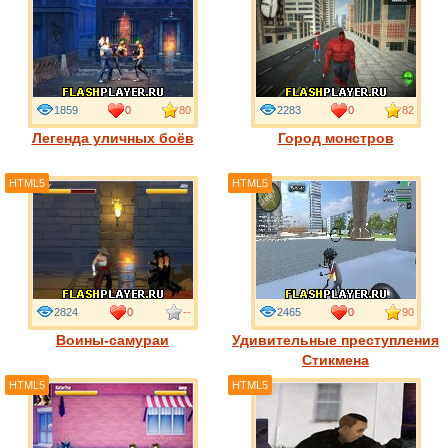
1859
0
80
2283
0
82
Легенда уличных боёв
Город монстров
HTML5
HTML5
2824
0
--
2465
0
90
Воины-самураи
Удивительные преступления
Стикмена
HTML5
HTML5