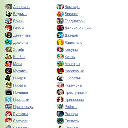
Ассасины
Вампиры
Ведьмы
Викинги
Воины
Гладиаторы
Гномы
Дальнобойщики
Детективы
Джедаи
Драконы
Животные
Зомби
Клоуны
Ковбои
Куклы
Маги
Монстры
Мутанты
Насекомые
Ниндзя
Оборотни
Пираты
Покемоны
Полиция
Преступники
Призраки
Принцессы
Пришельцы
Роботы
Русалки
Рыцари
Самураи
Скелеты