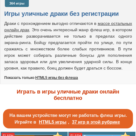
самураи
364 игры
стикмен
Игры уличные драки без регистрации
супергерои
Драки с прохождением выгодно отличаются в
массе остальных
онлайн драк
. Это очень интересный жанр флеш игр, в котором
действие разворачивается не только в пределах одного
экрана-ринга. Бойцу предлагается пройти по улице, по пути
сражаясь с множеством более слабых противников. В пути
игрок может собирать различные бонусы для пополнения
запаса здоровья или для увеличения ударной силы. В конце
уровня, как правило, боец должен будет драться с боссом.
Показать только
HTML5 игры без флеша
Играть в игры уличные драки онлайн
бесплатно
На вашем устройстве могут не работать флеш игры.
Играйте в
HTML5 игры
,
37 игр в этой рубрике
FLASH
FLASH