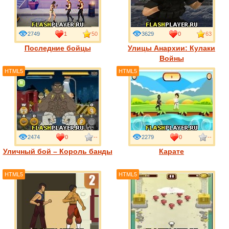
2749
1
50
3629
0
63
Последние бойцы
Улицы Анархии: Кулаки
Войны
HTML5
HTML5
2474
0
--
2279
0
--
Уличный бой – Король банды
Карате
HTML5
HTML5