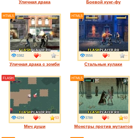
Уличная драка
Боевой кунг-фу
HTML5
HTML5
3382
0
--
3556
0
--
Уличная драка с зомби
Стальные кулаки
FLASH
HTML5
4294
0
53
3788
0
60
Меч души
Монстры против мутантов