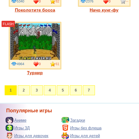
5340
0
82
2376
0
--
Поколотите босса
Начо кунг-фу
FLASH
4964
0
61
Турнир
1
2
3
4
5
6
7
Популярные игры
Аниме
Загадки
Игры 3Д
Игры без флеша
Игры для девочек
Игры для детей