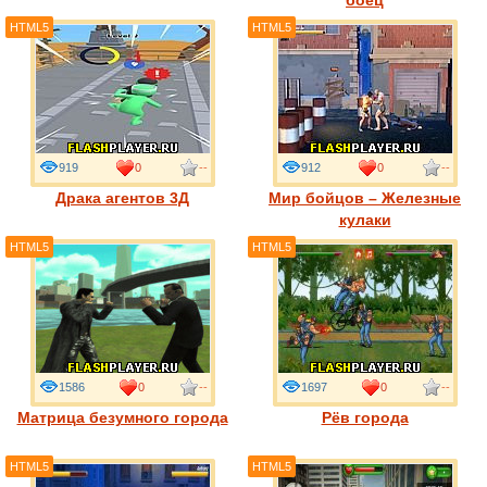
боец
HTML5
HTML5
919
0
--
912
0
--
Драка агентов 3Д
Мир бойцов – Железные
кулаки
HTML5
HTML5
1586
0
--
1697
0
--
Матрица безумного города
Рёв города
HTML5
HTML5