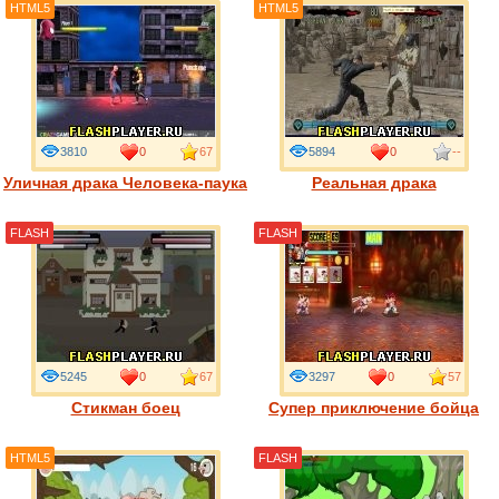
HTML5
HTML5
3810
0
67
5894
0
--
Уличная драка Человека-паука
Реальная драка
FLASH
FLASH
5245
0
67
3297
0
57
Стикман боец
Супер приключение бойца
HTML5
FLASH