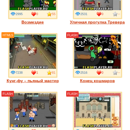
2995
0
55
2531
0
--
Возмездие
Уличная прогулка Тревера
HTML5
FLASH
7238
1
81
2516
0
--
Кунг-фу – пьяный мастер
Конец кошмаров
FLASH
FLASH