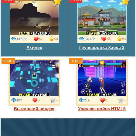
137156
42
94
131422
38
93
Ахилес
Группировка Хаоса 2
HTML5
HTML5
102
0
--
214
0
--
Выживший ниндзя
Уличная война HTML5