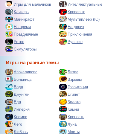
Игры для мальчиков
Интеллектуальные
Кликеры
Кровавые
Майнкрафт
Мультиплеер (IO)
На время
На двоих
Праздничные
Приключения
Ретро
Русские
Симуляторы
Игры на разные темы
Апокалипсис
Битва
Больница
Взрывы
Вода
Гравитация
Джунгли
Египет
Еда
Золото
Империя
Камни
Космос
Крепость
Лего
Луна
Любовь
Мосты