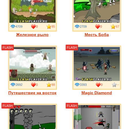
4709
0
85
2709
0
67
Железное рыло
Месть Боба
FLASH
FLASH
2692
0
88
3393
0
--
Путешествие на восток
Magic Diamond
FLASH
FLASH