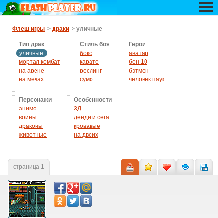
Флеш игры
>
драки
> уличные
Тип драк
Стиль боя
Герои
уличные
бокс
аватар
мортал комбат
карате
бен 10
на арене
реслинг
бэтмен
на мечах
сумо
человек паук
...
на ринге
Персонажи
Особенности
симуляторы
аниме
3Д
остальные
воины
денди и сега
драконы
кровавые
животные
на двоих
...
...
зомби
с приколами
из мультиков
страница 1
монстры
мутанты
наруто
ниндзя
роботы
рыцари