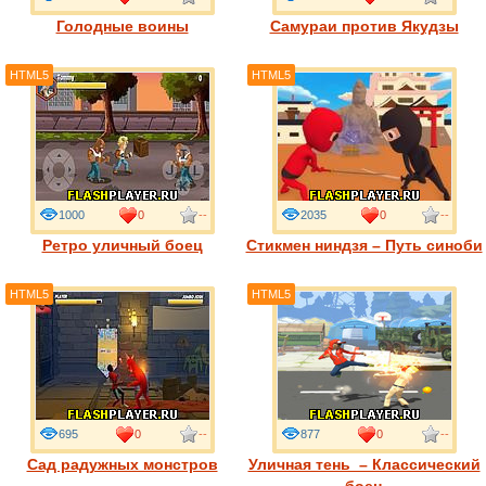
Голодные воины
Самураи против Якудзы
HTML5
HTML5
1000
0
--
2035
0
--
Ретро уличный боец
Стикмен ниндзя – Путь синоби
HTML5
HTML5
695
0
--
877
0
--
Сад радужных монстров
Уличная тень – Классический