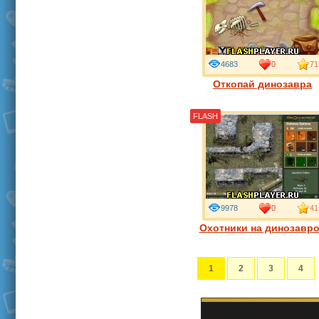
4683
0
71
Откопай динозавра
FLASH
9978
0
41
Охотники на динозавр
1
2
3
4