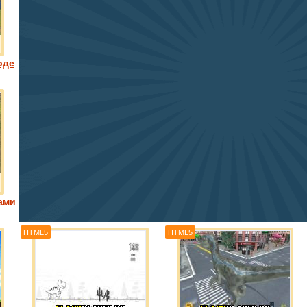
оде
ами
HTML5
HTML5