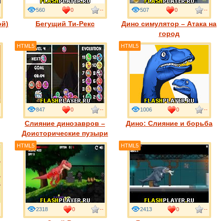
560
0
--
507
0
--
ой)
Бегущий Ти-Рекс
Дино симулятор – Атака на
город
HTML5
HTML5
847
0
--
1006
0
--
Слияние динозавров –
Дино: Слияние и борьба
Доисторические пузыри
HTML5
HTML5
2318
0
--
2413
0
--