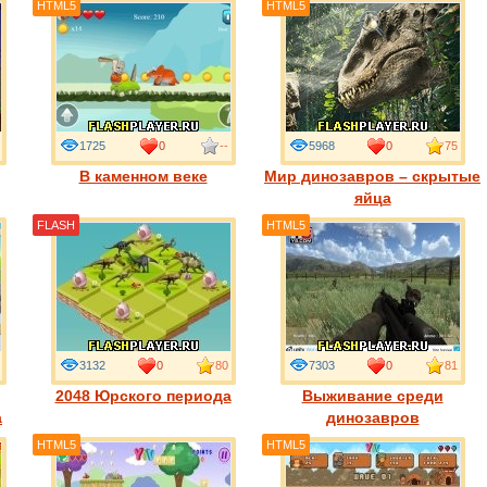
HTML5
HTML5
1725
0
--
5968
0
75
В каменном веке
Мир динозавров – скрытые
яйца
FLASH
HTML5
3132
0
80
7303
0
81
2048 Юрского периода
Выживание среди
а
динозавров
HTML5
HTML5