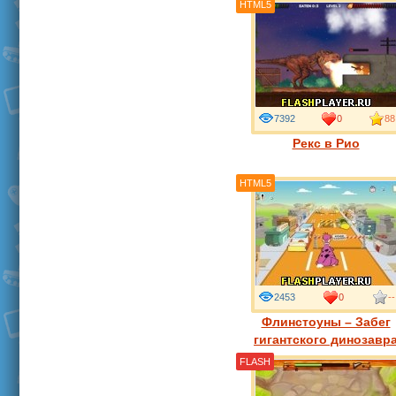
HTML5
7392
0
88
Рекс в Рио
HTML5
2453
0
--
Флинстоуны – Забег
гигантского динозавр
FLASH