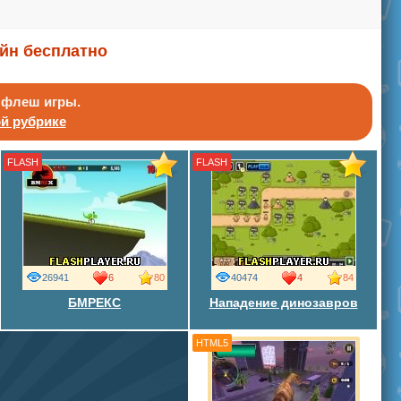
айн бесплатно
ь флеш игры.
ой рубрике
FLASH
FLASH
26941
6
80
40474
4
84
БМРЕКС
Нападение динозавров
HTML5