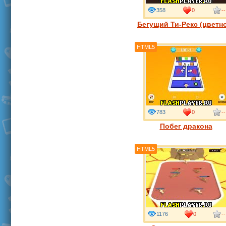
358
0
--
Бегущий Ти-Рекс (цветн
HTML5
783
0
--
Побег дракона
HTML5
1176
0
--