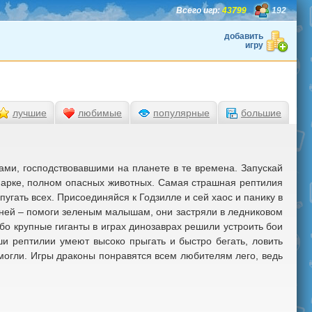
Всего игр:
43799
192
добавить
игру
лучшие
любимые
популярные
большие
ками, господствовавшими на планете в те времена. Запускай
парке, полном опасных животных. Самая страшная рептилия
угать всех. Присоединяйся к Годзилле и сей хаос и панику в
ней – помоги зеленым малышам, они застряли в ледниковом
бо крупные гиганты в играх динозаврах решили устроить бои
и рептилии умеют высоко прыгать и быстро бегать, ловить
 смогли. Игры драконы понравятся всем любителям лего, ведь