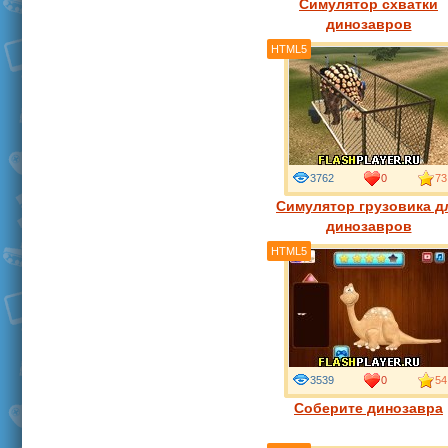
Симулятор схватки
динозавров
HTML5
3762
0
73
Симулятор грузовика д
динозавров
HTML5
3539
0
54
Соберите динозавра