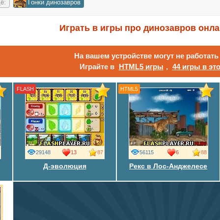
ё:
Гонки динозавров
Играть в игры про динозавров онл
На вашем устройстве могут не работат
Играйте в
HTML5 игры
,
44 игры в эт
FLASH
HTML5
29148
13
87
56115
6
88
Д-эволюция
Рекс в Лос-Анджелесе