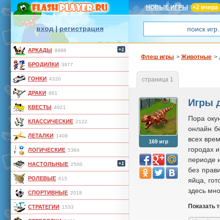
НОВЫЕ ИГРЫ
+2 вчера
вход
|
регистрация
+1
АРКАДЫ
9988
Флеш игры
>
Животные
>
БРОДИЛКИ
3977
ГОНКИ
4320
страница 1
ДРАКИ
861
Игры 
КВЕСТЫ
4921
Пора оку
КЛАССИЧЕСКИЕ
2122
онлайн б
ЛЕТАЛКИ
1408
всех врем
169 игр
городах 
ЛОГИЧЕСКИЕ
5364
периоде и
+1
НАСТОЛЬНЫЕ
2500
без прав
РОЛЕВЫЕ
615
яйца, гот
здесь мно
СПОРТИВНЫЕ
2018
Показать 
СТРАТЕГИИ
1533