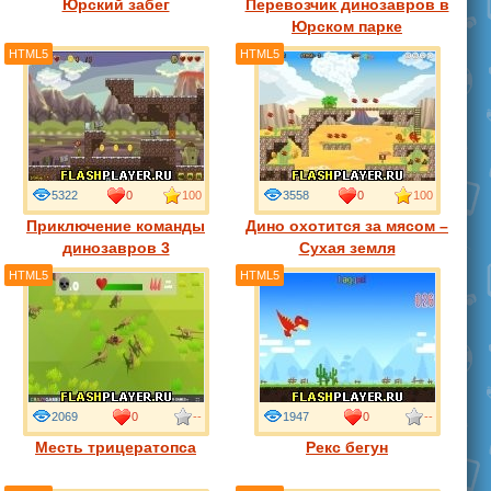
Юрский забег
Перевозчик динозавров в
Юрском парке
HTML5
HTML5
5322
0
100
3558
0
100
Приключение команды
Дино охотится за мясом –
динозавров 3
Сухая земля
HTML5
HTML5
2069
0
--
1947
0
--
Месть трицератопса
Рекс бегун