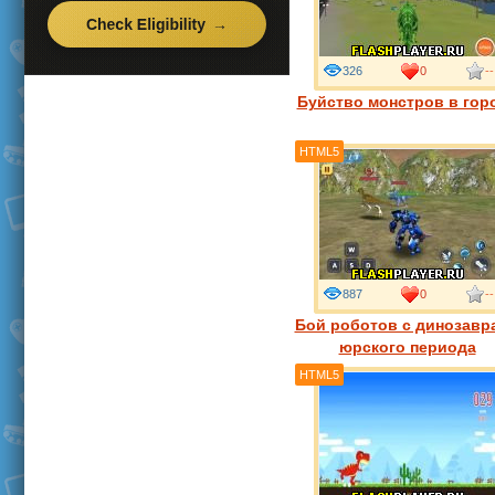
326
0
--
Буйство монстров в гор
HTML5
887
0
--
Бой роботов с динозавр
юрского периода
HTML5