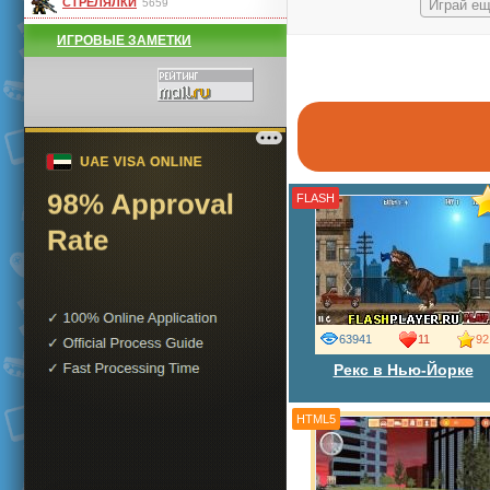
СТРЕЛЯЛКИ
5659
Играй ещ
ИГРОВЫЕ ЗАМЕТКИ
FLASH
63941
11
92
Рекс в Нью-Йорке
HTML5