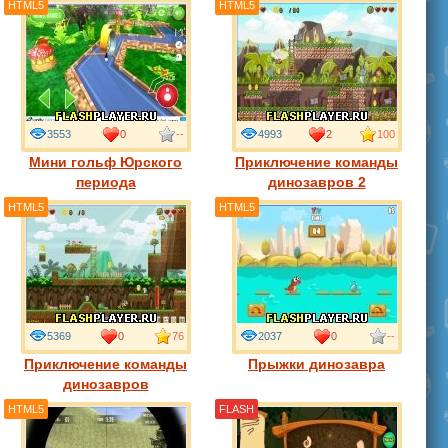
HTML5
HTML5
3553
0
--
4993
2
100
Мини гольф Юрского
Приключение команды
периода
динозавров 2
HTML5
HTML5
5369
0
76
2037
0
--
Приключение команды
Прыжки динозавра
динозавров
HTML5
FLASH