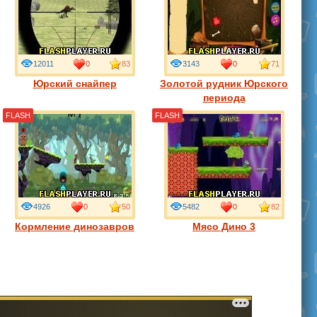
12011
0
83
3143
0
71
Юрский снайпер
Золотой рудник Юрского
периода
FLASH
FLASH
4926
0
50
5482
0
82
Кормление динозавров
Мясо Дино 3