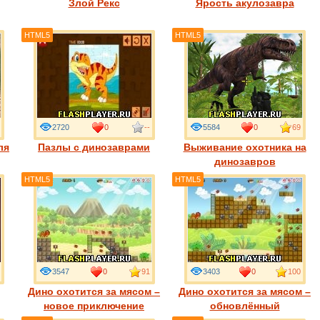
Злой Рекс
Ярость акулозавра
HTML5
HTML5
2720
0
--
5584
0
69
ля
Пазлы с динозаврами
Выживание охотника на
динозавров
HTML5
HTML5
3547
0
91
3403
0
100
Дино охотится за мясом –
Дино охотится за мясом –
новое приключение
обновлённый