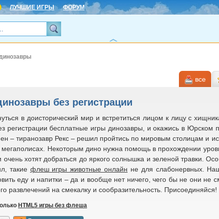
ЛУЧШИЕ ИГРЫ
ФОРУМ
 динозавры
все
динозавры без регистрации
нуться в доисторический мир и встретиться лицом к лицу с хищни
ез регистрации бесплатные игры динозавры, и окажись в Юрском 
ен – тиранозавр Рекс – решил пройтись по мировым столицам и исп
и мегаполисах. Некоторым дино нужна помощь в прохождении уров
 очень хотят добраться до яркого солнышка и зеленой травки. Осо
ил, такие
флеш игры животные онлайн
не для слабонервных. Наш
овить еду и напитки – да и вообще нет ничего, чего бы не они не
го развлечений на смекалку и сообразительность. Присоединяйся!
только
HTML5 игры без флеша