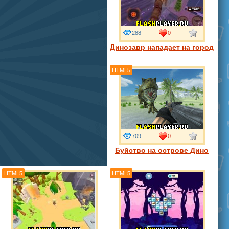
288
0
--
Динозавр нападает на город
HTML5
709
0
--
Буйство на острове Дино
HTML5
HTML5