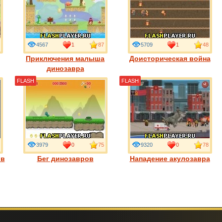
4567
1
87
5709
1
48
Приключения малыша
Доисторическая война
динозавра
FLASH
FLASH
3979
0
75
9320
0
78
ов
Бег динозавров
Нападение акулозавра