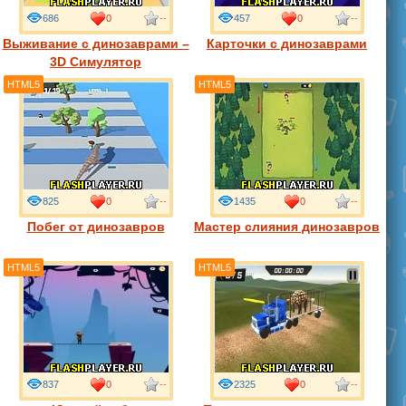
686
0
--
457
0
--
Выживание с динозаврами –
Карточки с динозаврами
3D Симулятор
HTML5
HTML5
825
0
--
1435
0
--
Побег от динозавров
Мастер слияния динозавров
HTML5
HTML5
837
0
--
2325
0
--