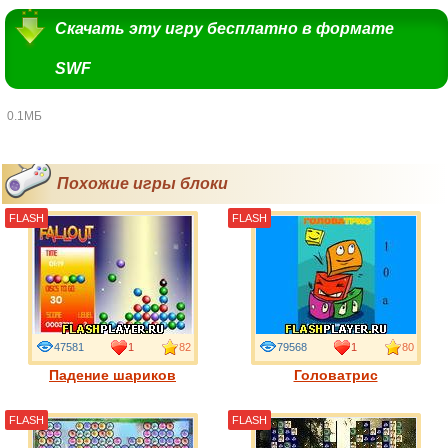
Скачать эту игру бесплатно в формате
SWF
0.1МБ
Похожие игры блоки
FLASH
FLASH
47581
1
82
79568
1
80
Падение шариков
Головатрис
FLASH
FLASH