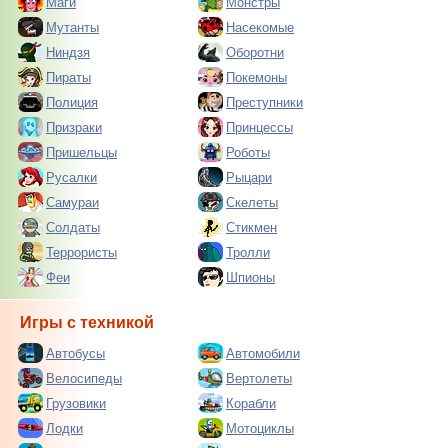
Маги
Монстры
Мутанты
Насекомые
Ниндзя
Оборотни
Пираты
Покемоны
Полиция
Преступники
Призраки
Принцессы
Пришельцы
Роботы
Русалки
Рыцари
Самураи
Скелеты
Солдаты
Стикмен
Террористы
Тролли
Феи
Шпионы
Игры с техникой
Автобусы
Автомобили
Велосипеды
Вертолеты
Грузовики
Корабли
Лодки
Мотоциклы