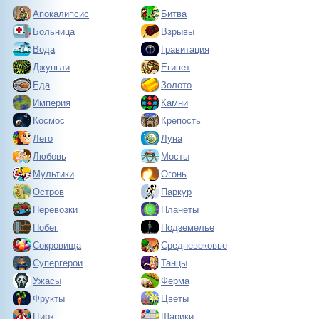
Апокалипсис
Битва
Больница
Взрывы
Вода
Гравитация
Джунгли
Египет
Еда
Золото
Империя
Камни
Космос
Крепость
Лего
Луна
Любовь
Мосты
Мультики
Огонь
Остров
Паркур
Перевозки
Планеты
Побег
Подземелье
Сокровища
Средневековье
Супергерои
Танцы
Ужасы
Ферма
Фрукты
Цветы
Цирк
Шарики