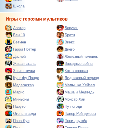
Школа
Игры с героями мультиков
Аватар
Бакуган
Бен 10
Братц
Бэтмен
Винкс
Гарри Поттер
Диего
Дисней
Железный человек
Живая сталь
Звездные войны
Злые птички
Кот в сапогах
Кунг фу Панда
Ледниковый период
Мадагаскар
Малышка Хейзел
Марио
Маша и Медведь
Миньоны
Монстр Хай
Наруто
Ну погоди
Огонь и вода
Павер Рейнджеры
Папа Луи
Пони дружба
Поу
Свинка Пеппа