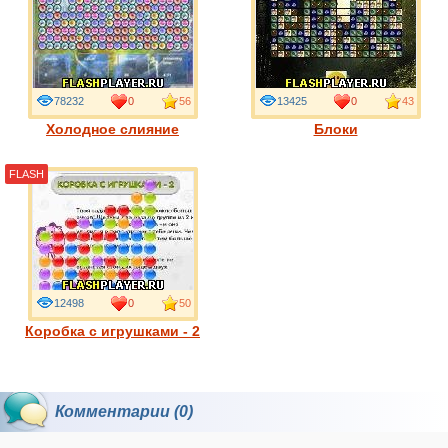
78232
0
56
13425
0
43
Холодное слияние
Блоки
FLASH
12498
0
50
Коробка с игрушками - 2
Комментарии (0)