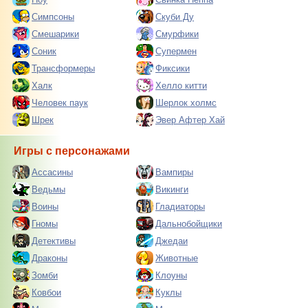
Симпсоны
Скуби Ду
Смешарики
Смурфики
Соник
Супермен
Трансформеры
Фиксики
Халк
Хелло китти
Человек паук
Шерлок холмс
Шрек
Эвер Афтер Хай
Игры с персонажами
Ассасины
Вампиры
Ведьмы
Викинги
Воины
Гладиаторы
Гномы
Дальнобойщики
Детективы
Джедаи
Драконы
Животные
Зомби
Клоуны
Ковбои
Куклы