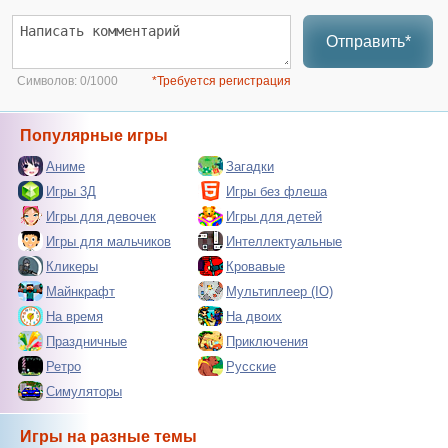
Отправить*
Символов:
0/1000
*Требуется регистрация
Популярные игры
Аниме
Загадки
Игры 3Д
Игры без флеша
Игры для девочек
Игры для детей
Игры для мальчиков
Интеллектуальные
Кликеры
Кровавые
Майнкрафт
Мультиплеер (IO)
На время
На двоих
Праздничные
Приключения
Ретро
Русские
Симуляторы
Игры на разные темы