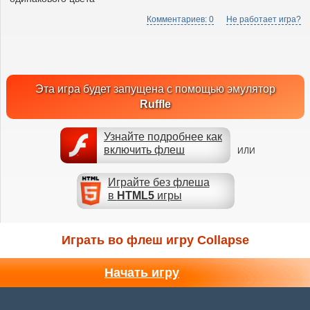
Комментариев: 0
Не работает игра?
Эта игра будет запущена с помощью эмулятор
Ruffle
Узнайте подробнее как
включить флеш
ИЛИ
Играйте без флеша
в
HTML5
игры
Играть во флеш игру Collapse
Начать игру