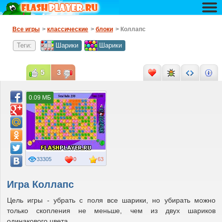
Все игры
>
классические
>
блоки
> Коллапс
Теги:
Шарики
Шарики
5
3
0.09 МБ
33305
0
63
Игра Коллапс
Цель игры - убрать с поля все шарики, но убирать можно
только скопления не меньше, чем из двух шариков
одинакового цвета