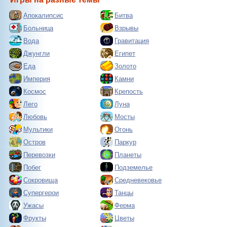
Апокалипсис
Битва
Больница
Взрывы
Вода
Гравитация
Джунгли
Египет
Еда
Золото
Империя
Камни
Космос
Крепость
Лего
Луна
Любовь
Мосты
Мультики
Огонь
Остров
Паркур
Перевозки
Планеты
Побег
Подземелье
Сокровища
Средневековье
Супергерои
Танцы
Ужасы
Ферма
Фрукты
Цветы