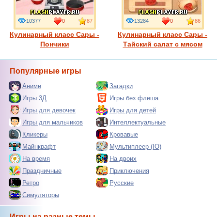
10377
0
87
13284
0
86
Кулинарный класс Сары -
Кулинарный класс Сары -
Пончики
Тайский салат с мясом
Популярные игры
Аниме
Загадки
Игры 3Д
Игры без флеша
Игры для девочек
Игры для детей
Игры для мальчиков
Интеллектуальные
Кликеры
Кровавые
Майнкрафт
Мультиплеер (IO)
На время
На двоих
Праздничные
Приключения
Ретро
Русские
Симуляторы
Игры на разные темы