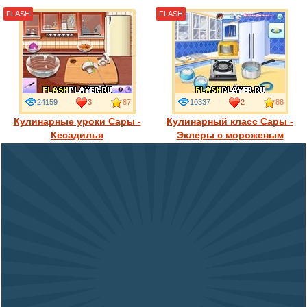
FLASH
FLASH
24159
3
87
10337
2
88
Кулинарные уроки Сары -
Кулинарный класс Сары -
Кесадилья
Эклеры с мороженым