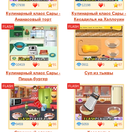
27938
1
87
12198
1
87
Кулинарный класс Сары -
Кулинарный класс Сары -
Ананасовый торт
Кесадилья на Хэллоуин
FLASH
FLASH
10419
0
91
3911
0
67
Кулинарный класс Сары -
Суп из тыквы
Пицца-бургер
FLASH
FLASH
9459
0
86
5059
0
85