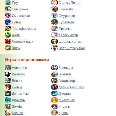
Поу
Свинка Пеппа
Симпсоны
Скуби Ду
Смешарики
Смурфики
Соник
Супермен
Трансформеры
Фиксики
Халк
Хелло китти
Человек паук
Шерлок холмс
Шрек
Эвер Афтер Хай
Игры с персонажами
Ассасины
Вампиры
Ведьмы
Викинги
Воины
Гладиаторы
Гномы
Дальнобойщики
Детективы
Джедаи
Драконы
Животные
Зомби
Клоуны
Ковбои
Куклы