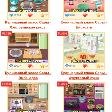
12524
1
82
9909
1
91
Кулинарный класс Сары -
Кулинарный класс Сары -
Хэллоуинские кексы
Бискотти
FLASH
FLASH
10017
1
92
9448
1
91
Кулинарный класс Сары -
Кулинарный класс Сары -
Эмпанадас
Фруктовый пунш
FLASH
FLASH