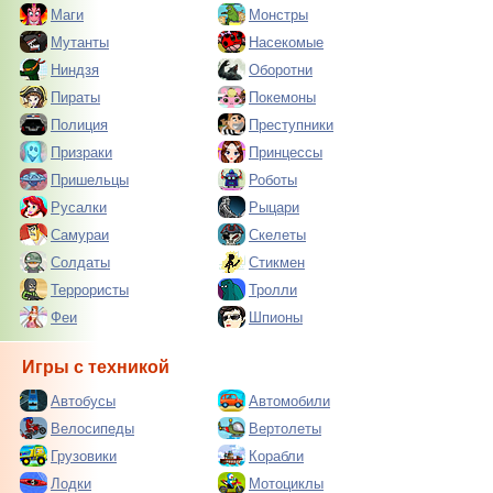
Маги
Монстры
Мутанты
Насекомые
Ниндзя
Оборотни
Пираты
Покемоны
Полиция
Преступники
Призраки
Принцессы
Пришельцы
Роботы
Русалки
Рыцари
Самураи
Скелеты
Солдаты
Стикмен
Террористы
Тролли
Феи
Шпионы
Игры с техникой
Автобусы
Автомобили
Велосипеды
Вертолеты
Грузовики
Корабли
Лодки
Мотоциклы