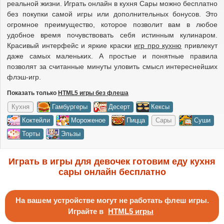
реальной жизни. Играть онлайн в кухня Сары можно бесплатно
без покупки самой игры или дополнительных бонусов. Это
огромное преимущество, которое позволит вам в любое
удобное время почувствовать себя истинным кулинаром.
Красивый интерфейс и яркие краски
игр про кухню
привлекут
даже самых маленьких. А простые и понятные правила
позволят за считанные минуты уловить смысл интереснейших
флэш-игр.
Показать только
HTML5 игры без флеша
Кухня
Гамбургеры
Десерт
Кексы
Коктейли
Мороженое
Пицца
Сары
Суши
Торты
Эльзы
Играть в игры для девочек готовим еду кухня
сары онлайн бесплатно
На вашем устройстве могут не работать флеш игры.
Играйте в
HTML5 игры