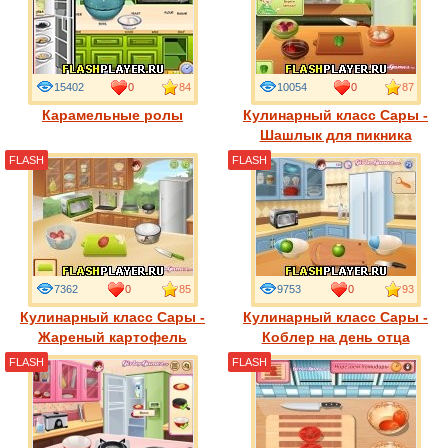
15402
0
84
10054
0
87
Карамельные ролы
Кулинарный класс Сары -
Шашлык для пикника
FLASH
FLASH
7362
0
85
9753
0
93
Кулинарный класс Сары -
Кулинарный класс Сары -
Жареный картофель
Коблер на день отца
FLASH
FLASH