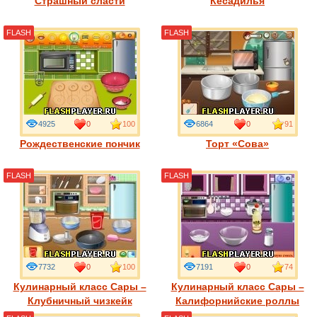
Страшный сласти
Кесадилья
FLASH
FLASH
4925
0
100
6864
0
91
Рождественские пончик
Торт «Сова»
FLASH
FLASH
7732
0
100
7191
0
74
Кулинарный класс Сары –
Кулинарный класс Сары –
Клубничный чизкейк
Калифорнийские роллы