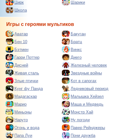
Цирк
Шарики
Школа
Игры с героями мультиков
Аватар
Бакуган
Бен 10
Братц
Бэтмен
Винкс
Гарри Поттер
Диего
Дисней
Железный человек
Живая сталь
Звездные войны
Злые птички
Кот в сапогах
Кунг фу Панда
Ледниковый период
Мадагаскар
Малышка Хейзел
Марио
Маша и Медведь
Миньоны
Монстр Хай
Наруто
Ну погоди
Огонь и вода
Павер Рейнджеры
Папа Луи
Пони дружба