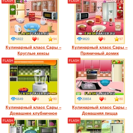
FLASH
FLASH
6822
0
94
9820
0
97
Кулинарный класс Сары –
Кулинарный класс Сары –
Круглые кексы
Пряничный домик
FLASH
FLASH
6649
0
80
20654
0
80
Кулинарный класс Сары –
Кулинарный класс Сары -
Домашнее клубничное
Домашняя пицца
мороженое
FLASH
FLASH