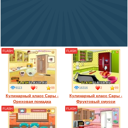
FLASH
FLASH
9113
2
88
16316
2
89
Кулинарный класс Сары -
Кулинарный класс Сары -
Ореховая помадка
Фруктовый смусси
FLASH
FLASH