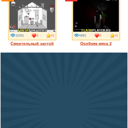
10291
2
61
6893
0
41
Смертельный застой
Особняк мяса 2