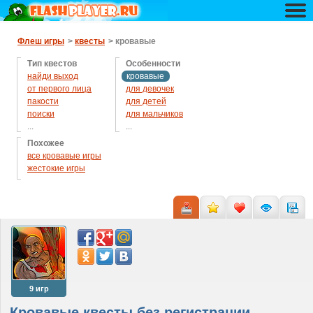
Флеш игры
>
квесты
> кровавые
Тип квестов
Особенности
найди выход
кровавые
от первого лица
для девочек
пакости
для детей
поиски
для мальчиков
...
...
помочь человечку
интеллектуальные
Похожее
приключения
камни
все кровавые игры
развитие
на рождество
жестокие игры
ужасы
новогодние
остальные
огонь
русские
9 игр
Кровавые квесты без регистрации