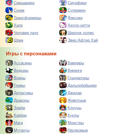
Смешарики
Смурфики
Соник
Супермен
Трансформеры
Фиксики
Халк
Хелло китти
Человек паук
Шерлок холмс
Шрек
Эвер Афтер Хай
Игры с персонажами
Ассасины
Вампиры
Ведьмы
Викинги
Воины
Гладиаторы
Гномы
Дальнобойщики
Детективы
Джедаи
Драконы
Животные
Зомби
Клоуны
Ковбои
Куклы
Маги
Монстры
Мутанты
Насекомые