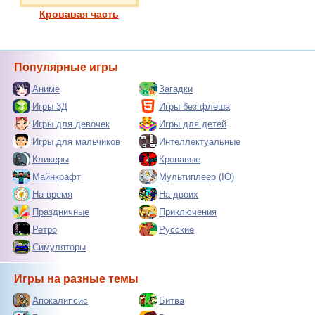
Кровавая часть
Популярные игры
Аниме
Загадки
Игры 3Д
Игры без флеша
Игры для девочек
Игры для детей
Игры для мальчиков
Интеллектуальные
Кликеры
Кровавые
Майнкрафт
Мультиплеер (IO)
На время
На двоих
Праздничные
Приключения
Ретро
Русские
Симуляторы
Игры на разные темы
Апокалипсис
Битва