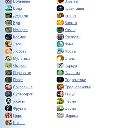
Больница
Взрывы
Вода
Гравитация
Джунгли
Египет
Еда
Золото
Империя
Камни
Космос
Крепость
Лего
Луна
Любовь
Мосты
Мультики
Огонь
Остров
Паркур
Перевозки
Планеты
Побег
Подземелье
Сокровища
Средневековье
Супергерои
Танцы
Ужасы
Ферма
Фрукты
Цветы
Цирк
Шарики
Школа