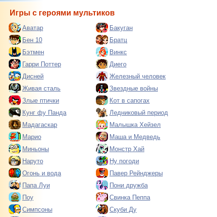
Игры с героями мультиков
Аватар
Бакуган
Бен 10
Братц
Бэтмен
Винкс
Гарри Поттер
Диего
Дисней
Железный человек
Живая сталь
Звездные войны
Злые птички
Кот в сапогах
Кунг фу Панда
Ледниковый период
Мадагаскар
Малышка Хейзел
Марио
Маша и Медведь
Миньоны
Монстр Хай
Наруто
Ну погоди
Огонь и вода
Павер Рейнджеры
Папа Луи
Пони дружба
Поу
Свинка Пеппа
Симпсоны
Скуби Ду