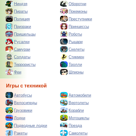
Ниндзя
Оборотни
Пираты
Покемоны
Полиция
Преступники
Призраки
Принцессы
Пришельцы
Роботы
Русалки
Рыцари
Самураи
Скелеты
Солдаты
Стикмен
Террористы
Тролли
Феи
Шпионы
Игры с техникой
Автобусы
Автомобили
Велосипеды
Вертолеты
Грузовики
Корабли
Лодки
Мотоциклы
Подводные лодки
Поезда
Ракеты
Самолеты