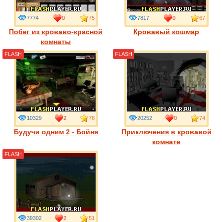
7774
0
75
7817
0
67
Побег из кроваво-красной
Кровавый кошмар
комнаты
FLASH
FLASH
10329
2
78
20252
0
74
Будучи одним 2 - Бойня
Приключения в кровавой
комнате
FLASH
39302
2
51