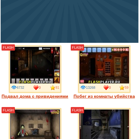
FLASH
FLASH
6732
0
81
13268
0
59
Подвал дома с привидениями
Побег из комнаты убийства
FLASH
FLASH