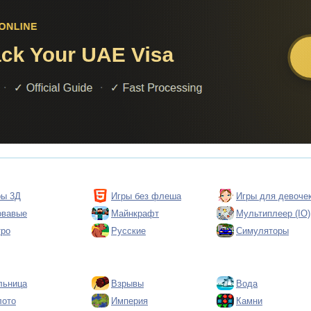
ры 3Д
Игры без флеша
Игры для девоче
овавые
Майнкрафт
Мультиплеер (IO)
тро
Русские
Симуляторы
льница
Взрывы
Вода
лото
Империя
Камни