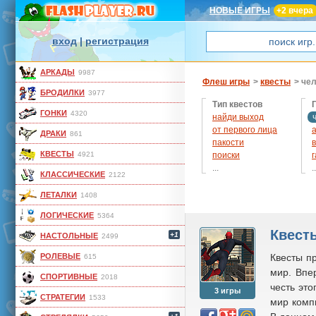
НОВЫЕ ИГРЫ
+2 вчера
вход
|
регистрация
АРКАДЫ
9987
Флеш игры
>
квесты
> че
БРОДИЛКИ
3977
Тип квестов
ГОНКИ
4320
найди выход
от первого лица
ДРАКИ
861
пакости
КВЕСТЫ
4921
поиски
...
..
КЛАССИЧЕСКИЕ
2122
помочь человечку
приключения
ЛЕТАЛКИ
1408
развитие
с
ЛОГИЧЕСКИЕ
5364
ужасы
остальные
Квесты
+1
НАСТОЛЬНЫЕ
2499
РОЛЕВЫЕ
Квесты п
615
мир. Впе
СПОРТИВНЫЕ
2018
честь эт
3 игры
СТРАТЕГИИ
1533
мир комп