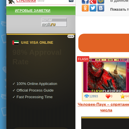
В данном 
+1
СТРЕЛЯЛКИ
5659
Показать 
ИГРОВЫЕ ЗАМЕТКИ
FLASH
12893
0
64
Человек-Паук – спрятан
числа