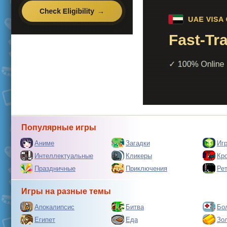
Популярные игры
Аниме
Загадки
Иг
Интеллектуальные
Кликеры
Кр
Праздничные
Приключения
Ре
Игры на разные темы
Апокалипсис
Битва
Бо
Египет
Еда
Зо