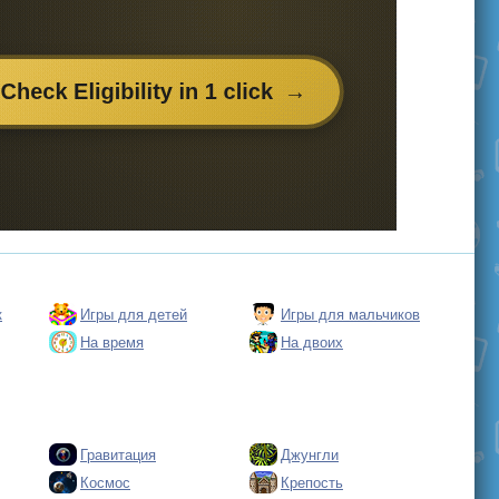
к
Игры для детей
Игры для мальчиков
На время
На двоих
Гравитация
Джунгли
Космос
Крепость