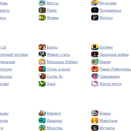
бовь
Мосты
Мультики
анеты
Побег
Подземелье
асы
Ферма
Фрукты
н 10
Братц
Бэтмен
лезный человек
Живая сталь
Звездные войны
дагаскар
Малышка Хейзел
Марио
 погоди
Огонь и вода
Павер Рейнджер
мпсоны
Скуби Ду
Смешарики
ксики
Халк
Хелло китти
дьмы
Викинги
Воины
едаи
Драконы
Животные
ги
Монстры
Мутанты