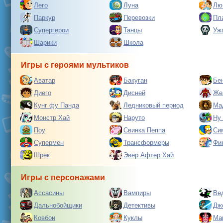
Лего
Луна
Лю
Паркур
Перевозки
Пл
Супергерои
Танцы
Уж
Шарики
Школа
Игры с героями мультиков
Аватар
Бакуган
Бе
Диего
Дисней
Же
Кунг фу Панда
Ледниковый период
Ма
Монстр Хай
Наруто
Ну
Поу
Свинка Пеппа
Си
Супермен
Трансформеры
Фи
Шрек
Эвер Афтер Хай
Игры с персонажами
Ассасины
Вампиры
Ве
Дальнобойщики
Детективы
Дж
Ковбои
Куклы
Ма