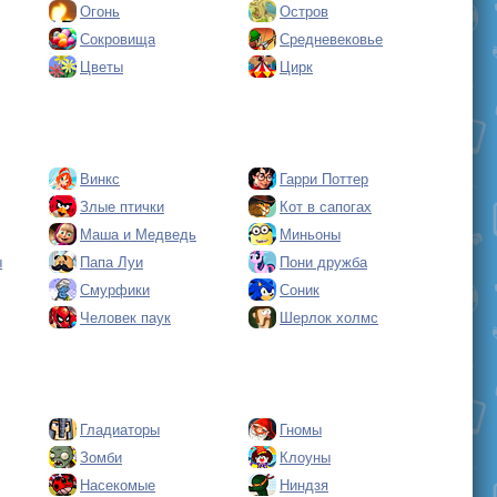
Огонь
Остров
Сокровища
Средневековье
Цветы
Цирк
Винкс
Гарри Поттер
Злые птички
Кот в сапогах
Маша и Медведь
Миньоны
ы
Папа Луи
Пони дружба
Смурфики
Соник
Человек паук
Шерлок холмс
Гладиаторы
Гномы
Зомби
Клоуны
Насекомые
Ниндзя