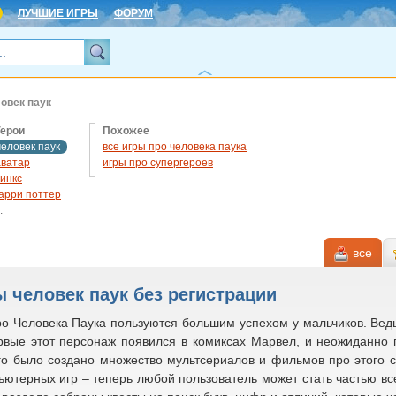
ЛУЧШИЕ ИГРЫ
ФОРУМ
ловек паук
Герои
Похожее
человек паук
все игры про человека паука
аватар
игры про супергероев
винкс
гарри поттер
.
микки маус
симпсоны
все
куби ду
том и джерри
 человек паук без регистрации
ро Человека Паука пользуются большим успехом у мальчиков. Вед
рвые этот персонаж появился в комиксах Марвел, и неожиданно 
ого было создано множество мультсериалов и фильмов про этого 
ьютерных игр – теперь любой пользователь может стать частью вс