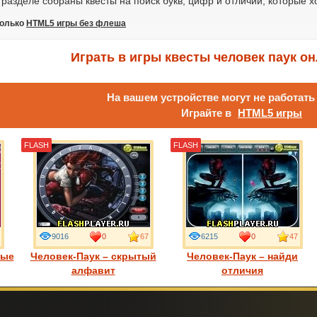
разделе собраны квесты на поиск букв, цифр и отличий, которые 
только
HTML5 игры без флеша
Играть в игры квесты человек паук о
На вашем устройстве могут не работат
Играйте в
HTML5 игры
FLASH
FLASH
9016
0
67
6215
0
47
ные
Человек-Паук – скрытый
Человек-Паук – найди
алфавит
отличия