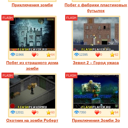
Приключения зомби
Побег с фабрики пластиковых
бутылок
FLASH
FLASH
11966
0
64
12395
0
62
Побег из страшного дома
Зевил 2 – Город ужаса
зомби
FLASH
FLASH
12011
0
60
7350
0
64
Охотник на зомби Роберт
Приключения Зомби Зо