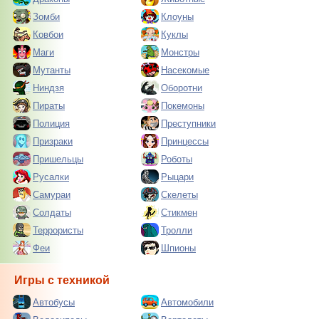
Зомби
Клоуны
Ковбои
Куклы
Маги
Монстры
Мутанты
Насекомые
Ниндзя
Оборотни
Пираты
Покемоны
Полиция
Преступники
Призраки
Принцессы
Пришельцы
Роботы
Русалки
Рыцари
Самураи
Скелеты
Солдаты
Стикмен
Террористы
Тролли
Феи
Шпионы
Игры с техникой
Автобусы
Автомобили