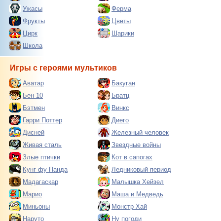
Ужасы
Ферма
Фрукты
Цветы
Цирк
Шарики
Школа
Игры с героями мультиков
Аватар
Бакуган
Бен 10
Братц
Бэтмен
Винкс
Гарри Поттер
Диего
Дисней
Железный человек
Живая сталь
Звездные войны
Злые птички
Кот в сапогах
Кунг фу Панда
Ледниковый период
Мадагаскар
Малышка Хейзел
Марио
Маша и Медведь
Миньоны
Монстр Хай
Наруто
Ну погоди