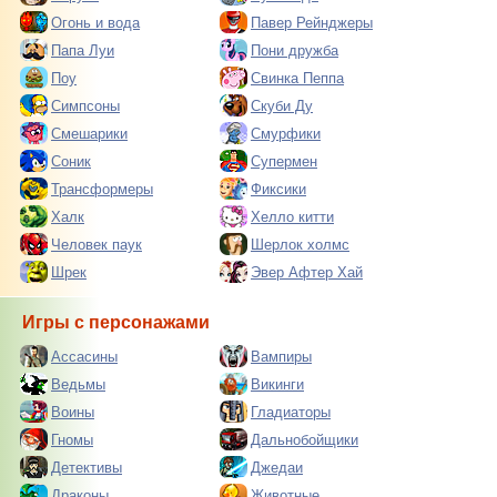
Огонь и вода
Павер Рейнджеры
Папа Луи
Пони дружба
Поу
Свинка Пеппа
Симпсоны
Скуби Ду
Смешарики
Смурфики
Соник
Супермен
Трансформеры
Фиксики
Халк
Хелло китти
Человек паук
Шерлок холмс
Шрек
Эвер Афтер Хай
Игры с персонажами
Ассасины
Вампиры
Ведьмы
Викинги
Воины
Гладиаторы
Гномы
Дальнобойщики
Детективы
Джедаи
Драконы
Животные