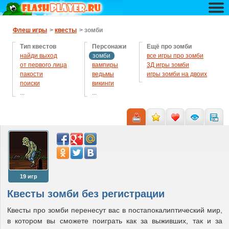
Флеш игры
>
квесты
> зомби
Тип квестов
Персонажи
Ещё про зомби
найди выход
зомби
все игры про зомби
от первого лица
вампиры
3Д игры зомби
пакости
ведьмы
игры зомби на двоих
поиски
викинги
...
...
помочь человечку
гномы
приключения
драконы
развитие
животные
ужасы
клоуны
остальные
монстров
мультики
ниндзя
оборотни
пираты
19 игр
призраки
Квесты зомби без регистрации
пришельцы
роботы
Квесты про зомби перенесут вас в постапокалиптический мир,
рыцари
в котором вы сможете поиграть как за выживших, так и за
супергерои