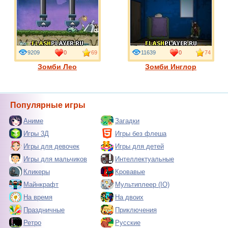
9209
0
69
11639
0
74
Зомби Лео
Зомби Инглор
Популярные игры
Аниме
Загадки
Игры 3Д
Игры без флеша
Игры для девочек
Игры для детей
Игры для мальчиков
Интеллектуальные
Кликеры
Кровавые
Майнкрафт
Мультиплеер (IO)
На время
На двоих
Праздничные
Приключения
Ретро
Русские