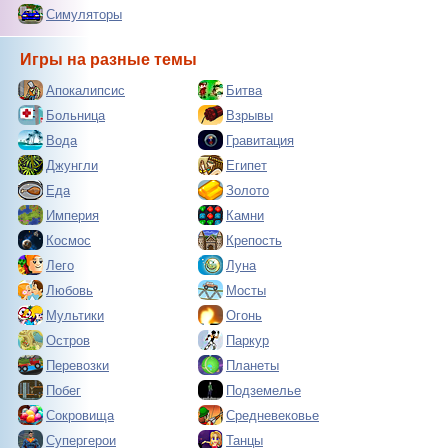
Симуляторы
Игры на разные темы
Апокалипсис
Битва
Больница
Взрывы
Вода
Гравитация
Джунгли
Египет
Еда
Золото
Империя
Камни
Космос
Крепость
Лего
Луна
Любовь
Мосты
Мультики
Огонь
Остров
Паркур
Перевозки
Планеты
Побег
Подземелье
Сокровища
Средневековье
Супергерои
Танцы