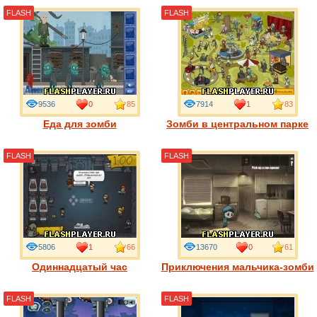
FLASH
FLASH
9536
0
85
7914
1
83
Еда для зомби
Зомби в центральном парке
FLASH
FLASH
5806
1
66
13670
0
61
Одиннадцатый час
Приключения мальчика-зомби
FLASH
FLASH