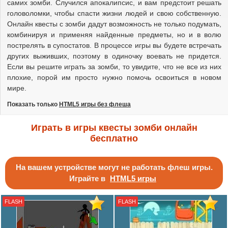
феи
самих зомби. Случился апокалипсис, и вам предстоит решать
головоломки, чтобы спасти жизни людей и свою собственную.
Онлайн квесты с зомби дадут возможность не только подумать,
комбинируя и применяя найденные предметы, но и в волю
пострелять в супостатов. В процессе игры вы будете встречать
других выживших, поэтому в одиночку воевать не придется.
Если вы решите играть за зомби, то увидите, что не все из них
плохие, порой им просто нужно помочь освоиться в новом
мире.
Показать только
HTML5 игры без флеша
Играть в игры квесты зомби онлайн
бесплатно
На вашем устройстве могут не работать флеш игры.
Играйте в
HTML5 игры
FLASH
FLASH