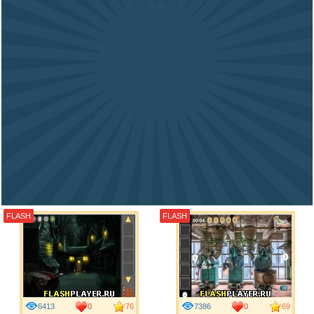
FLASH
FLASH
6413
0
76
7386
0
69