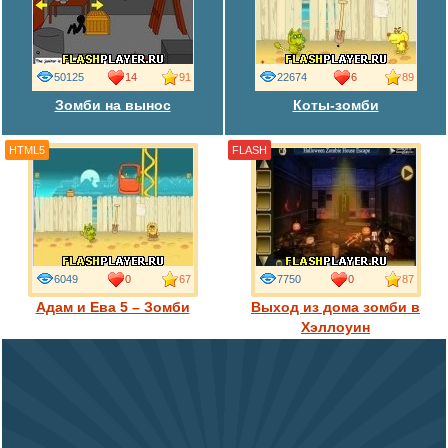
50125
14
91
22674
6
89
Зомби на вынос
Коты-зомби
HTML5
FLASH
6049
0
67
7750
0
87
Адам и Ева 5 – Зомби
Выход из дома зомби в
Хэллоуин