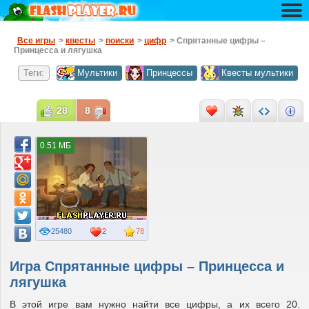
Все игры
>
квесты
>
поиски
>
цифр
> Спрятанные цифры –
Принцесса и лягушка
Теги:
Мультики
Принцессы
Квесты мультики
28
8
0.51 МБ
25480
2
78
Игра Спрятанные цифры – Принцесса и
лягушка
В этой игре вам нужно найти все цифры, а их всего 20.