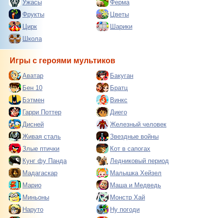
Ужасы
Ферма
Фрукты
Цветы
Цирк
Шарики
Школа
Игры с героями мультиков
Аватар
Бакуган
Бен 10
Братц
Бэтмен
Винкс
Гарри Поттер
Диего
Дисней
Железный человек
Живая сталь
Звездные войны
Злые птички
Кот в сапогах
Кунг фу Панда
Ледниковый период
Мадагаскар
Малышка Хейзел
Марио
Маша и Медведь
Миньоны
Монстр Хай
Наруто
Ну погоди