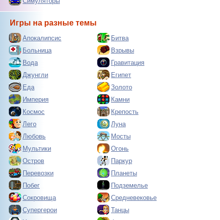
Симуляторы
Игры на разные темы
Апокалипсис
Битва
Больница
Взрывы
Вода
Гравитация
Джунгли
Египет
Еда
Золото
Империя
Камни
Космос
Крепость
Лего
Луна
Любовь
Мосты
Мультики
Огонь
Остров
Паркур
Перевозки
Планеты
Побег
Подземелье
Сокровища
Средневековье
Супергерои
Танцы