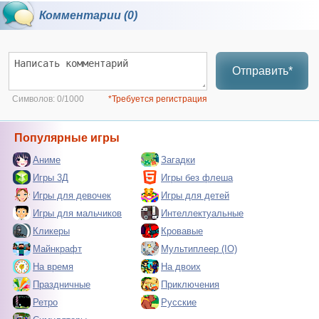
Комментарии (0)
Отправить*
Символов:
0/1000
*Требуется регистрация
Популярные игры
Аниме
Загадки
Игры 3Д
Игры без флеша
Игры для девочек
Игры для детей
Игры для мальчиков
Интеллектуальные
Кликеры
Кровавые
Майнкрафт
Мультиплеер (IO)
На время
На двоих
Праздничные
Приключения
Ретро
Русские