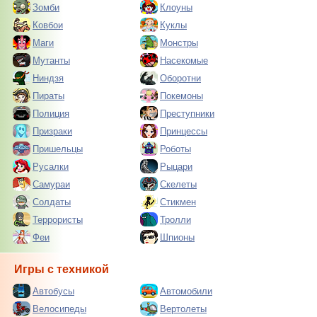
Зомби
Клоуны
Ковбои
Куклы
Маги
Монстры
Мутанты
Насекомые
Ниндзя
Оборотни
Пираты
Покемоны
Полиция
Преступники
Призраки
Принцессы
Пришельцы
Роботы
Русалки
Рыцари
Самураи
Скелеты
Солдаты
Стикмен
Террористы
Тролли
Феи
Шпионы
Игры с техникой
Автобусы
Автомобили
Велосипеды
Вертолеты