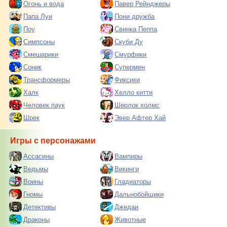
Огонь и вода
Павер Рейнджеры
Папа Луи
Пони дружба
Поу
Свинка Пеппа
Симпсоны
Скуби Ду
Смешарики
Смурфики
Соник
Супермен
Трансформеры
Фиксики
Халк
Хелло китти
Человек паук
Шерлок холмс
Шрек
Эвер Афтер Хай
Игры с персонажами
Ассасины
Вампиры
Ведьмы
Викинги
Воины
Гладиаторы
Гномы
Дальнобойщики
Детективы
Джедаи
Драконы
Животные