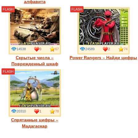
алфавита
FLASH
FLASH
14538
0
67
24589
2
74
Скрытые числа –
Power Rangers – Найди цифры
Поврежденный шкаф
FLASH
20310
1
78
Спрятанные цифры –
Мадагаскар