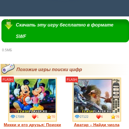
Скачать эту игру бесплатно в формате
SWF
0.5МБ
Похожие игры поиски цифр
FLASH
FLASH
17089
1
70
27122
6
76
Микки и его друзья: Поиски
Аватар – Найди числа