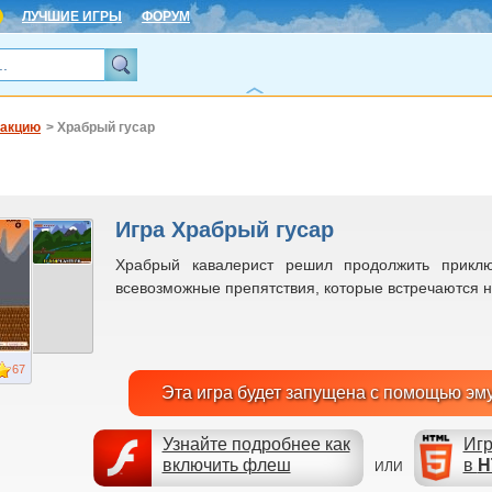
ЛУЧШИЕ ИГРЫ
ФОРУМ
еакцию
> Храбрый гусар
Игра Храбрый гусар
Храбрый кавалерист решил продолжить приклю
всевозможные препятствия, которые встречаются на
67
Эта игра будет запущена с помощью эм
Узнайте подробнее как
Игр
включить флеш
в
H
ИЛИ