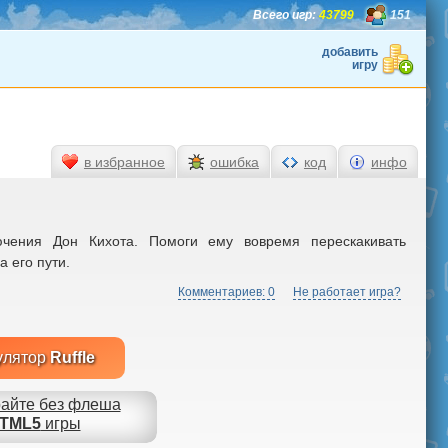
Всего игр:
43799
151
добавить
игру
в избранное
ошибка
код
инфо
чения Дон Кихота. Помоги ему вовремя перескакивать
 его пути.
Комментариев: 0
Не работает игра?
улятор
Ruffle
айте без флеша
TML5
игры