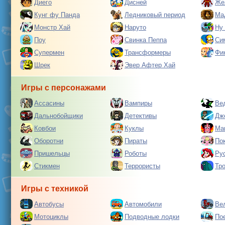
Диего
Дисней
Же
Кунг фу Панда
Ледниковый период
Ма
Монстр Хай
Наруто
Ну
Поу
Свинка Пеппа
Си
Супермен
Трансформеры
Фи
Шрек
Эвер Афтер Хай
Игры с персонажами
Ассасины
Вампиры
Ве
Дальнобойщики
Детективы
Дж
Ковбои
Куклы
Ма
Оборотни
Пираты
По
Пришельцы
Роботы
Ру
Стикмен
Террористы
Тр
Игры с техникой
Автобусы
Автомобили
Ве
Мотоциклы
Подводные лодки
По