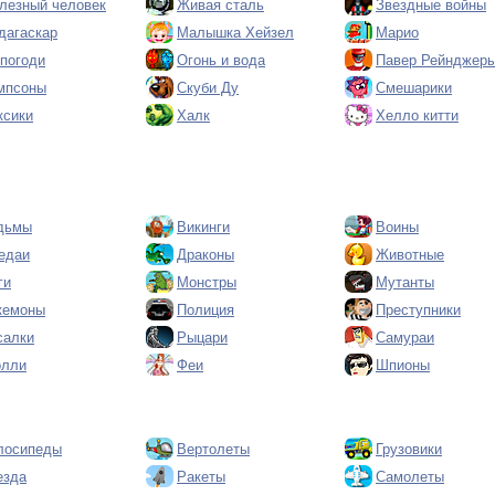
лезный человек
Живая сталь
Звездные войны
дагаскар
Малышка Хейзел
Марио
 погоди
Огонь и вода
Павер Рейнджер
мпсоны
Скуби Ду
Смешарики
ксики
Халк
Хелло китти
дьмы
Викинги
Воины
едаи
Драконы
Животные
ги
Монстры
Мутанты
кемоны
Полиция
Преступники
салки
Рыцари
Самураи
олли
Феи
Шпионы
лосипеды
Вертолеты
Грузовики
езда
Ракеты
Самолеты