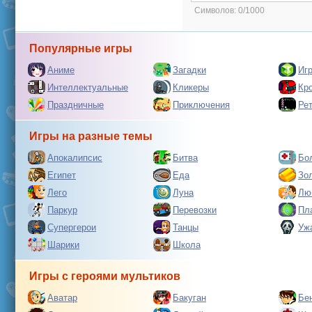
Символов:
0/1000
Популярные игры
Аниме
Загадки
Иг
Интеллектуальные
Кликеры
Кр
Праздничные
Приключения
Ре
Игры на разные темы
Апокалипсис
Битва
Бо
Египет
Еда
Зо
Лего
Луна
Лю
Паркур
Перевозки
Пл
Супергерои
Танцы
Уж
Шарики
Школа
Игры с героями мультиков
Аватар
Бакуган
Бе