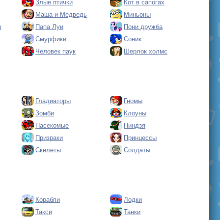
Злые птички
Кот в сапогах
Маша и Медведь
Миньоны
ы
Папа Луи
Пони дружба
Смурфики
Соник
Человек паук
Шерлок холмс
Гладиаторы
Гномы
Зомби
Клоуны
Насекомые
Ниндзя
Призраки
Принцессы
Скелеты
Солдаты
Корабли
Лодки
Такси
Танки