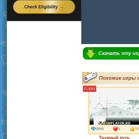
Скачать эту и
Похожие игры 
FLASH
8999
3
76
Трудный путь