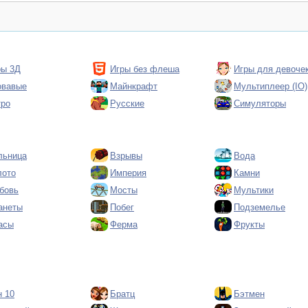
ры 3Д
Игры без флеша
Игры для девоче
овавые
Майнкрафт
Мультиплеер (IO)
тро
Русские
Симуляторы
льница
Взрывы
Вода
лото
Империя
Камни
бовь
Мосты
Мультики
анеты
Побег
Подземелье
асы
Ферма
Фрукты
н 10
Братц
Бэтмен