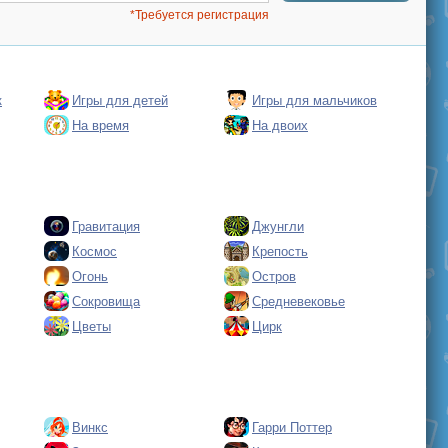
*Требуется регистрация
к
Игры для детей
Игры для мальчиков
На время
На двоих
Гравитация
Джунгли
Космос
Крепость
Огонь
Остров
Сокровища
Средневековье
Цветы
Цирк
Винкс
Гарри Поттер