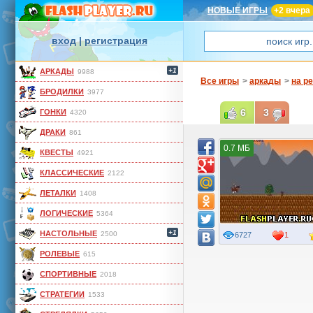
НОВЫЕ ИГРЫ
+2 вчера
вход
|
регистрация
+1
АРКАДЫ
9988
Все игры
>
аркады
>
на р
БРОДИЛКИ
3977
6
3
ГОНКИ
4320
ДРАКИ
861
0.7 МБ
КВЕСТЫ
4921
КЛАССИЧЕСКИЕ
2122
ЛЕТАЛКИ
1408
ЛОГИЧЕСКИЕ
5364
+1
НАСТОЛЬНЫЕ
2500
6727
1
РОЛЕВЫЕ
615
СПОРТИВНЫЕ
2018
СТРАТЕГИИ
1533