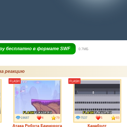
гру бесплатно в формате SWF
0.7МБ
на реакцию
FLASH
FLASH
19687
4
79
7537
5
83
Атака Робота Единорога
Канаболт