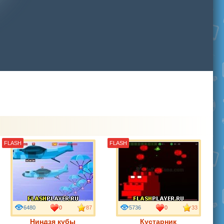
FLASH
FLASH
6480
0
87
5736
0
33
Ниндзя кубы
Кустарник