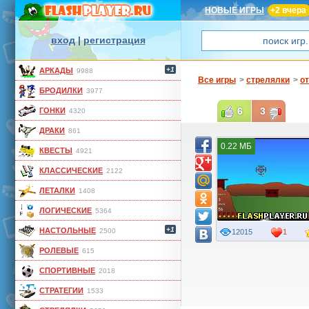
НОВЫЕ ИГРЫ
+2 вчера
вход
|
регистрация
+1
АРКАДЫ
9988
Все игры
>
стрелялки
>
от
БРОДИЛКИ
3977
6
3
ГОНКИ
4320
ДРАКИ
861
0.22 МБ
КВЕСТЫ
4921
КЛАССИЧЕСКИЕ
2122
ЛЕТАЛКИ
1408
ЛОГИЧЕСКИЕ
5364
+1
НАСТОЛЬНЫЕ
2500
12015
1
РОЛЕВЫЕ
615
СПОРТИВНЫЕ
2018
СТРАТЕГИИ
1533