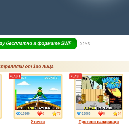
гру бесплатно в формате SWF
0.2МБ
стрелялки от 1го лица
FLASH
FLASH
16966
0
78
13066
0
64
Уточки
Прогони папарацци