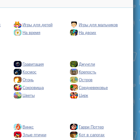
к
Игры для детей
Игры для мальчиков
На время
На двоих
Гравитация
Джунгли
Космос
Крепость
Огонь
Остров
Сокровища
Средневековье
Цветы
Цирк
Винкс
Гарри Поттер
Злые птички
Кот в сапогах