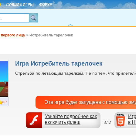
ЛУЧШИЕ ИГРЫ
ФОРУМ
 первого лица
> Истребитель тарелочек
Игра Истребитель тарелочек
Стрельба по летающим тарелкам. Не по тем, что прилетели 
Эта игра будет запущена с помощью эм
67
Узнайте подробнее как
Игр
включить флеш
в
H
ИЛИ