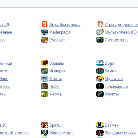
ры 3Д
Игры без флеша
Игры для девоче
овавые
Майнкрафт
Мультиплеер (IO)
тро
Русские
Симуляторы
льница
Взрывы
Вода
лото
Империя
Камни
бовь
Мосты
Мультики
анеты
Побег
Подземелье
асы
Ферма
Фрукты
н 10
Братц
Бэтмен
лезный человек
Живая сталь
Звездные войны