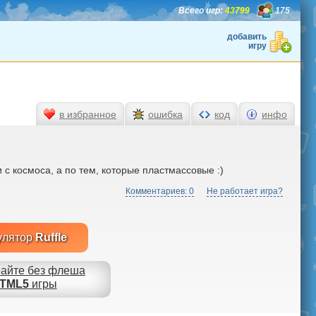
Всего игр:
43799
175
добавить
игру
в избранное
ошибка
код
инфо
с космоса, а по тем, которые пластмассовые :)
Комментариев: 0
Не работает игра?
улятор
Ruffle
айте без флеша
TML5
игры