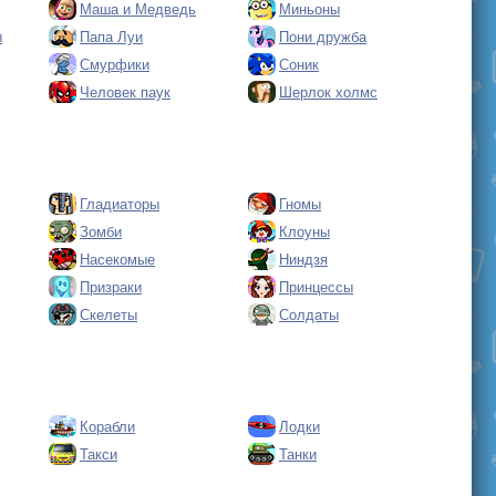
Маша и Медведь
Миньоны
ы
Папа Луи
Пони дружба
Смурфики
Соник
Человек паук
Шерлок холмс
Гладиаторы
Гномы
Зомби
Клоуны
Насекомые
Ниндзя
Призраки
Принцессы
Скелеты
Солдаты
Корабли
Лодки
Такси
Танки