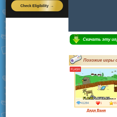
Скачать эту и
Похожие игры 
FLASH
41284
1
65
Дядя Ваня