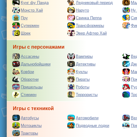
Кунг фу Панда
Ледниковый период
Ма
Монстр Хай
Наруто
Ну
Поу
Свинка Пеппа
Си
Супермен
Трансформеры
Фи
Шрек
Эвер Афтер Хай
Игры с персонажами
Ассасины
Вампиры
Ве
Дальнобойщики
Детективы
Дж
Ковбои
Куклы
Ма
Оборотни
Пираты
По
Пришельцы
Роботы
Ру
Стикмен
Террористы
Тр
Игры с техникой
Автобусы
Автомобили
Ве
Мотоциклы
Подводные лодки
По
Тракторы