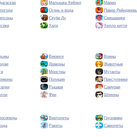
дагаскар
Малышка Хейзел
Марио
 погоди
Огонь и вода
Павер Рейнджер
мпсоны
Скуби Ду
Смешарики
ксики
Халк
Хелло китти
дьмы
Викинги
Воины
едаи
Драконы
Животные
ги
Монстры
Мутанты
кемоны
Полиция
Преступники
салки
Рыцари
Самураи
олли
Феи
Шпионы
лосипеды
Вертолеты
Грузовики
езда
Ракеты
Самолеты