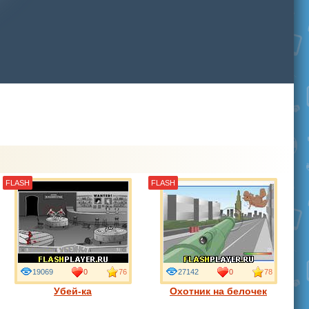
FLASH
FLASH
19069
0
76
27142
0
78
Убей-ка
Охотник на белочек