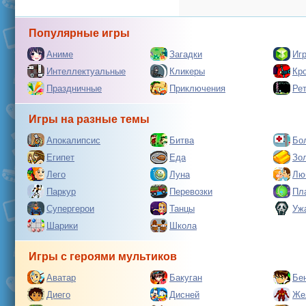
Популярные игры
Аниме
Загадки
Иг
Интеллектуальные
Кликеры
Кр
Праздничные
Приключения
Ре
Игры на разные темы
Апокалипсис
Битва
Бо
Египет
Еда
Зо
Лего
Луна
Лю
Паркур
Перевозки
Пл
Супергерои
Танцы
Уж
Шарики
Школа
Игры с героями мультиков
Аватар
Бакуган
Бе
Диего
Дисней
Же