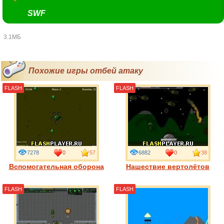
SWF
3.1МБ
Похожие игры отбей атаку
FLASH
FLASH
7278
0
57
6882
0
38
Вспомогательная оборона
Нашествие вертолётов
FLASH
FLASH