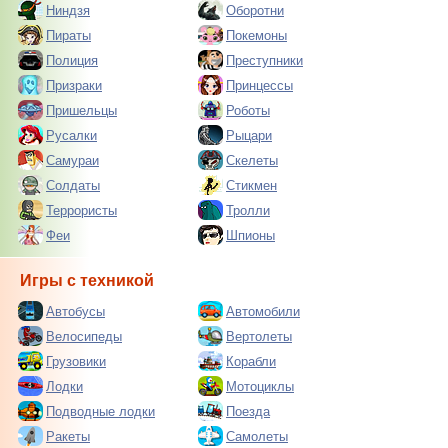
Ниндзя
Оборотни
Пираты
Покемоны
Полиция
Преступники
Призраки
Принцессы
Пришельцы
Роботы
Русалки
Рыцари
Самураи
Скелеты
Солдаты
Стикмен
Террористы
Тролли
Феи
Шпионы
Игры с техникой
Автобусы
Автомобили
Велосипеды
Вертолеты
Грузовики
Корабли
Лодки
Мотоциклы
Подводные лодки
Поезда
Ракеты
Самолеты