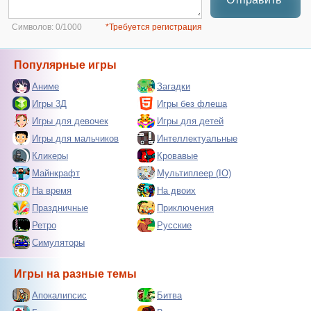
Символов:
0/1000
*Требуется регистрация
Популярные игры
Аниме
Загадки
Игры 3Д
Игры без флеша
Игры для девочек
Игры для детей
Игры для мальчиков
Интеллектуальные
Кликеры
Кровавые
Майнкрафт
Мультиплеер (IO)
На время
На двоих
Праздничные
Приключения
Ретро
Русские
Симуляторы
Игры на разные темы
Апокалипсис
Битва