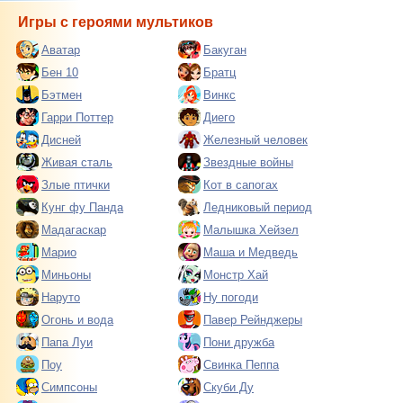
Игры с героями мультиков
Аватар
Бакуган
Бен 10
Братц
Бэтмен
Винкс
Гарри Поттер
Диего
Дисней
Железный человек
Живая сталь
Звездные войны
Злые птички
Кот в сапогах
Кунг фу Панда
Ледниковый период
Мадагаскар
Малышка Хейзел
Марио
Маша и Медведь
Миньоны
Монстр Хай
Наруто
Ну погоди
Огонь и вода
Павер Рейнджеры
Папа Луи
Пони дружба
Поу
Свинка Пеппа
Симпсоны
Скуби Ду