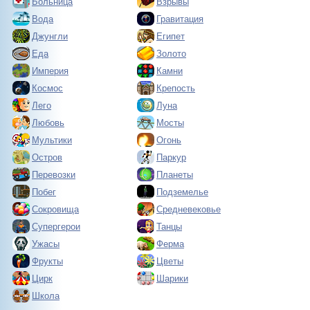
Больница
Взрывы
Вода
Гравитация
Джунгли
Египет
Еда
Золото
Империя
Камни
Космос
Крепость
Лего
Луна
Любовь
Мосты
Мультики
Огонь
Остров
Паркур
Перевозки
Планеты
Побег
Подземелье
Сокровища
Средневековье
Супергерои
Танцы
Ужасы
Ферма
Фрукты
Цветы
Цирк
Шарики
Школа