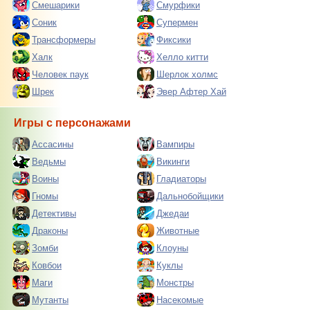
Смешарики
Смурфики
Соник
Супермен
Трансформеры
Фиксики
Халк
Хелло китти
Человек паук
Шерлок холмс
Шрек
Эвер Афтер Хай
Игры с персонажами
Ассасины
Вампиры
Ведьмы
Викинги
Воины
Гладиаторы
Гномы
Дальнобойщики
Детективы
Джедаи
Драконы
Животные
Зомби
Клоуны
Ковбои
Куклы
Маги
Монстры
Мутанты
Насекомые