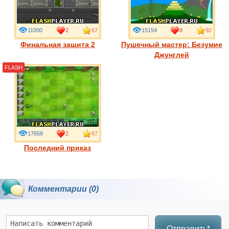
11000
2
67
15154
8
92
Финальная защита 2
Пушечный мастер: Безумие
Джунглей
FLASH
17658
2
87
Последний приказ
Комментарии (0)
Отправить*