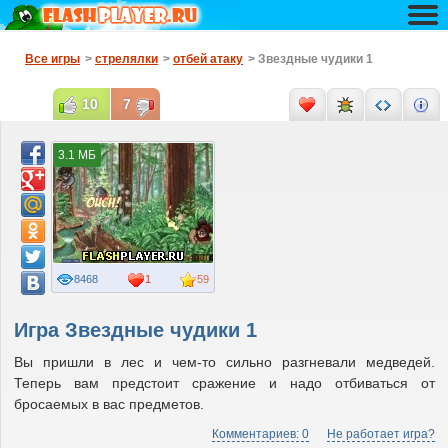
Все игры
>
стрелялки
>
отбей атаку
> Звездные чудики 1
10
7
3.1 МБ
8468
1
59
Игра Звездные чудики 1
Вы пришли в лес и чем-то сильно разгневали медведей.
Теперь вам предстоит сражение и надо отбиваться от
бросаемых в вас предметов.
Комментариев: 0
Не работает игра?