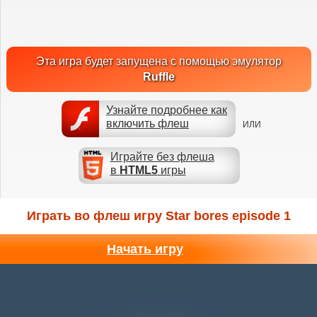
Эта игра будет запущена с помощью эмулятор
Ruffle
Узнайте подробнее как
включить флеш
ИЛИ
Играйте без флеша
в
HTML5
игры
Играть во флеш игру Star bores episode 1
Начать игру