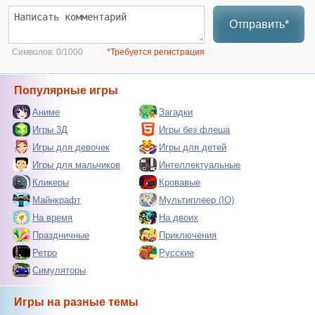
Отправить*
Символов:
0/1000
*Требуется регистрация
Популярные игры
Аниме
Загадки
Игры 3Д
Игры без флеша
Игры для девочек
Игры для детей
Игры для мальчиков
Интеллектуальные
Кликеры
Кровавые
Майнкрафт
Мультиплеер (IO)
На время
На двоих
Праздничные
Приключения
Ретро
Русские
Симуляторы
Игры на разные темы