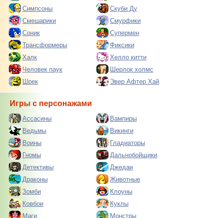
Симпсоны
Скуби Ду
Смешарики
Смурфики
Соник
Супермен
Трансформеры
Фиксики
Халк
Хелло китти
Человек паук
Шерлок холмс
Шрек
Эвер Афтер Хай
Игры с персонажами
Ассасины
Вампиры
Ведьмы
Викинги
Воины
Гладиаторы
Гномы
Дальнобойщики
Детективы
Джедаи
Драконы
Животные
Зомби
Клоуны
Ковбои
Куклы
Маги
Монстры