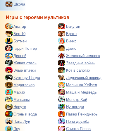
Школа
Игры с героями мультиков
Аватар
Бакуган
Бен 10
Братц
Бэтмен
Винкс
Гарри Поттер
Диего
Дисней
Железный человек
Живая сталь
Звездные войны
Злые птички
Кот в сапогах
Кунг фу Панда
Ледниковый период
Мадагаскар
Малышка Хейзел
Марио
Маша и Медведь
Миньоны
Монстр Хай
Наруто
Ну погоди
Огонь и вода
Павер Рейнджеры
Папа Луи
Пони дружба
Поу
Свинка Пеппа