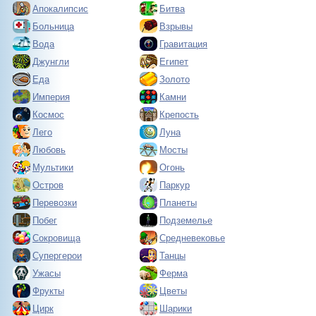
Апокалипсис
Битва
Больница
Взрывы
Вода
Гравитация
Джунгли
Египет
Еда
Золото
Империя
Камни
Космос
Крепость
Лего
Луна
Любовь
Мосты
Мультики
Огонь
Остров
Паркур
Перевозки
Планеты
Побег
Подземелье
Сокровища
Средневековье
Супергерои
Танцы
Ужасы
Ферма
Фрукты
Цветы
Цирк
Шарики