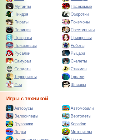
Мутанты
Насекомые
Ниндзя
Оборотни
Пираты
Покемоны
Полиция
Преступники
Призраки
Принцессы
Пришельцы
Роботы
Русалки
Рыцари
Самураи
Скелеты
Солдаты
Стикмен
Террористы
Тролли
Феи
Шпионы
Игры с техникой
Автобусы
Автомобили
Велосипеды
Вертолеты
Грузовики
Корабли
Лодки
Мотоциклы
Подводные лодки
Поезда