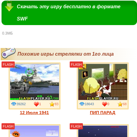
Скачать эту игру бесплатно в формате
SWF
0.3МБ
Похожие игры стрелялки от 1го лица
FLASH
FLASH
39262
1
83
18643
0
68
12 Июля 1941
ПИП ПАРАД
FLASH
FLASH