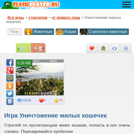
Все игры
>
стрелялки
>
от первого лица
> Уничтожение милых
кошечек
Теги:
Животные
Кошки
Стрелялки животные
5
6
0.28 МБ
11618
0
45
Игра Уничтожение милых кошечек
Стреляй по пролетающим мимо кошкам, попасть в них очень
сложно. Перезаряжайся пробелом