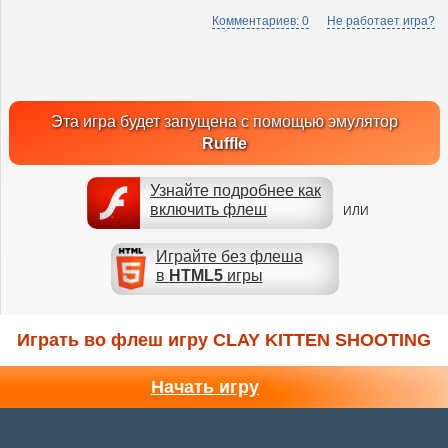
Комментариев: 0
Не работает игра?
Эта игра будет запущена с помощью эмулятор
Ruffle
Узнайте подробнее как
включить флеш
ИЛИ
Играйте без флеша
в
HTML5
игры
Играть во флеш игру CLAY KITTEN SHOOTING
Начать игру