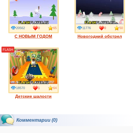
20562
0
65
11776
0
50
С НОВЫМ ГОДОМ
Новогодний обстрел
FLASH
18570
1
64
Детские шалости
Комментарии (0)