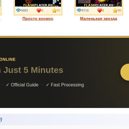
6883
0
67
8716
0
80
е
Просто космос
Маленькая звезда
)