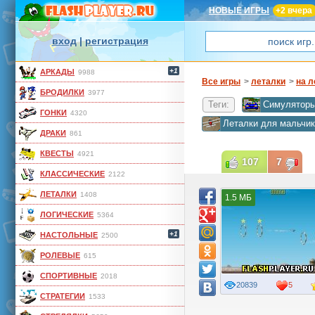
НОВЫЕ ИГРЫ
+2 вчера
вход
|
регистрация
+1
АРКАДЫ
9988
Все игры
>
леталки
>
на л
БРОДИЛКИ
3977
Теги:
Симулятор
ГОНКИ
4320
Леталки для мальчи
ДРАКИ
861
КВЕСТЫ
4921
107
7
КЛАССИЧЕСКИЕ
2122
ЛЕТАЛКИ
1408
1.5 МБ
ЛОГИЧЕСКИЕ
5364
+1
НАСТОЛЬНЫЕ
2500
РОЛЕВЫЕ
615
СПОРТИВНЫЕ
2018
20839
5
СТРАТЕГИИ
1533