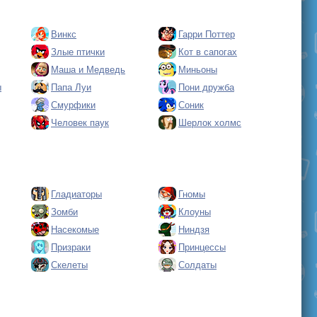
Винкс
Гарри Поттер
Злые птички
Кот в сапогах
Маша и Медведь
Миньоны
ы
Папа Луи
Пони дружба
Смурфики
Соник
Человек паук
Шерлок холмс
Гладиаторы
Гномы
Зомби
Клоуны
Насекомые
Ниндзя
Призраки
Принцессы
Скелеты
Солдаты