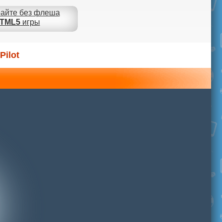
айте без флеша
TML5
игры
Pilot