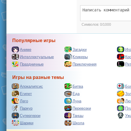
Символов:
0/1000
Популярные игры
Аниме
Загадки
Иг
Интеллектуальные
Кликеры
Кр
Праздничные
Приключения
Ре
Игры на разные темы
Апокалипсис
Битва
Бо
Египет
Еда
Зо
Лего
Луна
Лю
Паркур
Перевозки
Пл
Супергерои
Танцы
Уж
Шарики
Школа