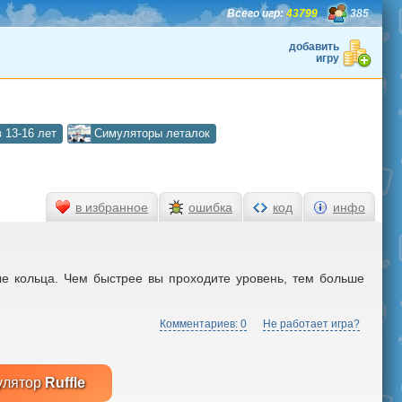
Всего игр:
43799
385
добавить
игру
 13-16 лет
Симуляторы леталок
в избранное
ошибка
код
инфо
ые кольца. Чем быстрее вы проходите уровень, тем больше
Комментариев: 0
Не работает игра?
улятор
Ruffle