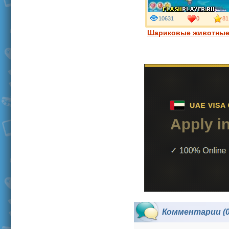
10631
0
81
Шариковые животны
Комментарии (0