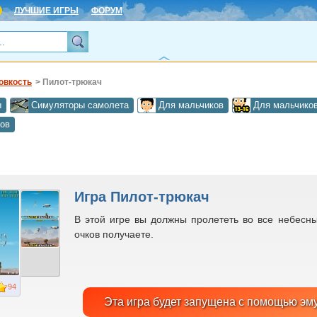
ЛУЧШИЕ ИГРЫ
ФОРУМ
овкость
> Пилот-трюкач
ы
Симуляторы самолета
Для мальчиков
Для мальчиков
ков
Игра Пилот-трюкач
В этой игре вы должны пролететь во все небесн
очков получаете.
94
Эта игра будет запущена с помощью эм