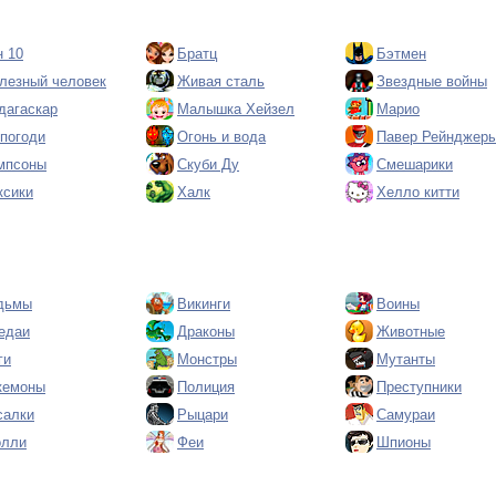
н 10
Братц
Бэтмен
лезный человек
Живая сталь
Звездные войны
дагаскар
Малышка Хейзел
Марио
 погоди
Огонь и вода
Павер Рейнджер
мпсоны
Скуби Ду
Смешарики
ксики
Халк
Хелло китти
дьмы
Викинги
Воины
едаи
Драконы
Животные
ги
Монстры
Мутанты
кемоны
Полиция
Преступники
салки
Рыцари
Самураи
олли
Феи
Шпионы