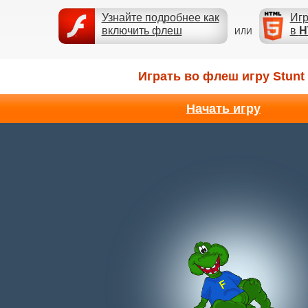
Узнайте подробнее как
Игр
включить флеш
в
H
ИЛИ
Играть во флеш игру Stunt 
Начать игру