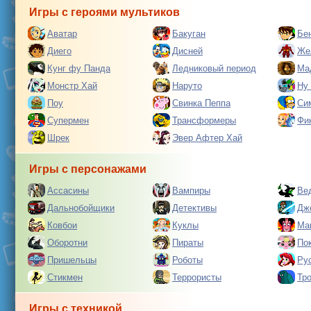
Игры с героями мультиков
Аватар
Бакуган
Бе
Диего
Дисней
Же
Кунг фу Панда
Ледниковый период
Ма
Монстр Хай
Наруто
Ну
Поу
Свинка Пеппа
Си
Супермен
Трансформеры
Фи
Шрек
Эвер Афтер Хай
Игры с персонажами
Ассасины
Вампиры
Ве
Дальнобойщики
Детективы
Дж
Ковбои
Куклы
Ма
Оборотни
Пираты
По
Пришельцы
Роботы
Ру
Стикмен
Террористы
Тр
Игры с техникой