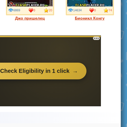
6869
0
20
14634
0
74
Джо пришелец
Бионикл Конгу