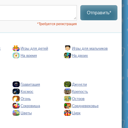
Отправить*
*Требуется регистрация
к
Игры для детей
Игры для мальчиков
На время
На двоих
Гравитация
Джунгли
Космос
Крепость
Огонь
Остров
Сокровища
Средневековье
Цветы
Цирк