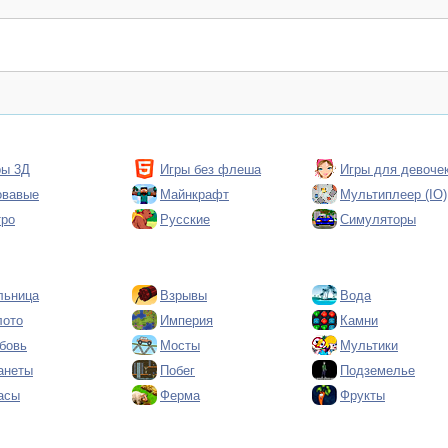
ры 3Д
Игры без флеша
Игры для девоче
овавые
Майнкрафт
Мультиплеер (IO)
тро
Русские
Симуляторы
льница
Взрывы
Вода
лото
Империя
Камни
бовь
Мосты
Мультики
анеты
Побег
Подземелье
асы
Ферма
Фрукты