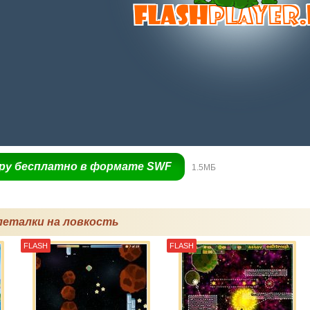
гру бесплатно в формате SWF
1.5МБ
леталки на ловкость
FLASH
FLASH