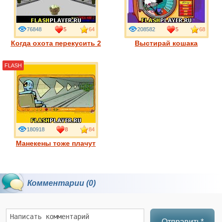
76848
5
64
208582
5
68
Когда охота перекусить 2
Выстирай кошака
FLASH
180918
8
84
Манекены тоже плачут
Комментарии (0)
Отправить*