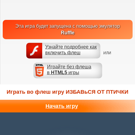
Эта игра будет запущена с помощью эмулятор
Ruffle
Узнайте подробнее как
включить флеш
ИЛИ
Играйте без флеша
в
HTML5
игры
Играть во флеш игру ИЗБАВьСЯ ОТ ПТИЧКИ
Начать игру