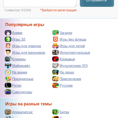
Символов:
0/1000
*Требуется регистрация
Популярные игры
Аниме
Загадки
Игры 3Д
Игры без флеша
Игры для девочек
Игры для детей
Игры для мальчиков
Интеллектуальные
Кликеры
Кровавые
Майнкрафт
Мультиплеер (IO)
На время
На двоих
Праздничные
Приключения
Ретро
Русские
Симуляторы
Игры на разные темы
Апокалипсис
Битва