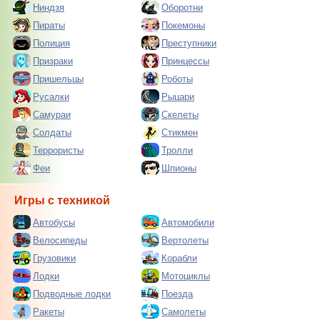
Ниндзя
Оборотни
Пираты
Покемоны
Полиция
Преступники
Призраки
Принцессы
Пришельцы
Роботы
Русалки
Рыцари
Самураи
Скелеты
Солдаты
Стикмен
Террористы
Тролли
Феи
Шпионы
Игры с техникой
Автобусы
Автомобили
Велосипеды
Вертолеты
Грузовики
Корабли
Лодки
Мотоциклы
Подводные лодки
Поезда
Ракеты
Самолеты