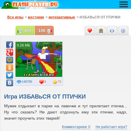
Все игры
>
жестокие
>
интерактивные
> ИЗБАВьСЯ ОТ ПТИЧКИ
409
106
0.26 МБ
148795
3
79
Игра ИЗБАВьСЯ ОТ ПТИЧКИ
Мужик отдыхает в парке на лавочке и тут прилетает птичка...
Ну что сказать? Не дают отдохнуть ему эти птички, надо,
значит проучить этих тварей!
Комментариев: 0
Не работает игра?