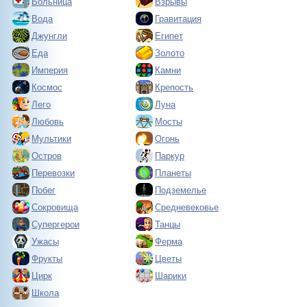
Больница
Взрывы
Вода
Гравитация
Джунгли
Египет
Еда
Золото
Империя
Камни
Космос
Крепость
Лего
Луна
Любовь
Мосты
Мультики
Огонь
Остров
Паркур
Перевозки
Планеты
Побег
Подземелье
Сокровища
Средневековье
Супергерои
Танцы
Ужасы
Ферма
Фрукты
Цветы
Цирк
Шарики
Школа