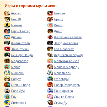
Игры с героями мультиков
Аватар
Бакуган
Бен 10
Братц
Бэтмен
Винкс
Гарри Поттер
Диего
Дисней
Железный человек
Живая сталь
Звездные войны
Злые птички
Кот в сапогах
Кунг фу Панда
Ледниковый период
Мадагаскар
Малышка Хейзел
Марио
Маша и Медведь
Миньоны
Монстр Хай
Наруто
Ну погоди
Огонь и вода
Павер Рейнджеры
Папа Луи
Пони дружба
Поу
Свинка Пеппа
Симпсоны
Скуби Ду