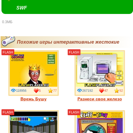
SWF
0.3МБ
Похожие игры интерактивные жестокие
FLASH
FLASH
118956
5
77
267192
47
92
Врежь Бушу
Разнеси свое железо
FLASH
FLASH