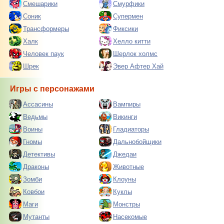
Смешарики
Смурфики
Соник
Супермен
Трансформеры
Фиксики
Халк
Хелло китти
Человек паук
Шерлок холмс
Шрек
Эвер Афтер Хай
Игры с персонажами
Ассасины
Вампиры
Ведьмы
Викинги
Воины
Гладиаторы
Гномы
Дальнобойщики
Детективы
Джедаи
Драконы
Животные
Зомби
Клоуны
Ковбои
Куклы
Маги
Монстры
Мутанты
Насекомые