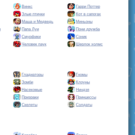
Винкс
Гарри Поттер
Злые птички
Кот в сапогах
Маша и Медведь
Миньоны
ы
Папа Луи
Пони дружба
Смурфики
Соник
Человек паук
Шерлок холмс
Гладиаторы
Гномы
Зомби
Клоуны
Насекомые
Ниндзя
Призраки
Принцессы
Скелеты
Солдаты