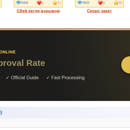
6409
1
71
4820
1
60
Сбей кегли взрывом
Скоро закат
)