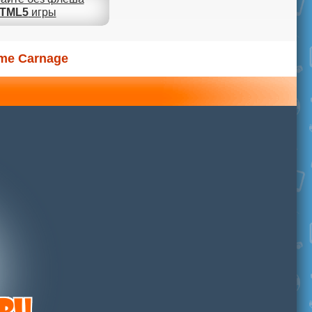
TML5
игры
me Carnage