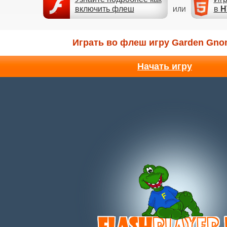
включить флеш
в
H
ИЛИ
Играть во флеш игру Garden Gno
Начать игру