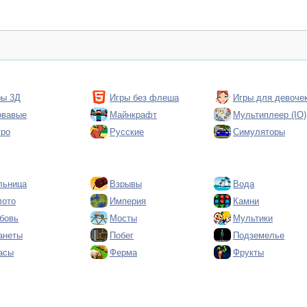
ры 3Д
Игры без флеша
Игры для девоче
овавые
Майнкрафт
Мультиплеер (IO)
тро
Русские
Симуляторы
льница
Взрывы
Вода
лото
Империя
Камни
бовь
Мосты
Мультики
анеты
Побег
Подземелье
асы
Ферма
Фрукты