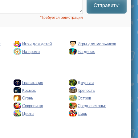
Отправить*
*Требуется регистрация
к
Игры для детей
Игры для мальчиков
На время
На двоих
Гравитация
Джунгли
Космос
Крепость
Огонь
Остров
Сокровища
Средневековье
Цветы
Цирк