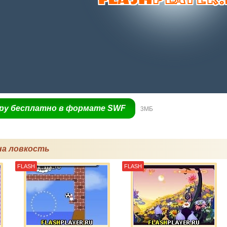
гру бесплатно в формате SWF
3МБ
на ловкость
FLASH
FLASH