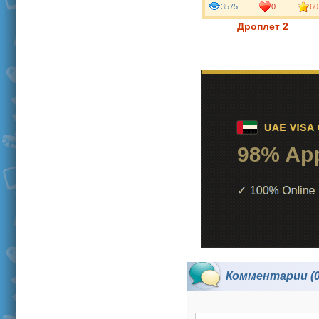
3575
0
60
Дроплет 2
Комментарии (0