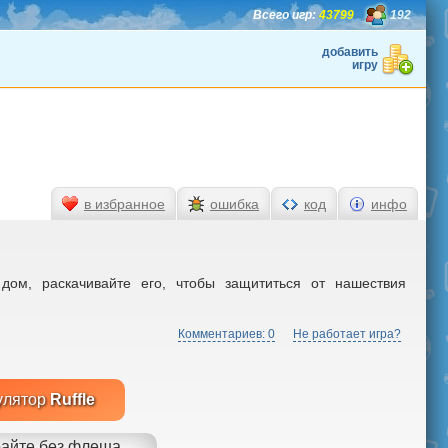
Всего игр:
43799
192
добавить
игру
в избранное
ошибка
код
инфо
 дом, раскачивайте его, чтобы защититься от нашествия
Комментариев: 0
Не работает игра?
улятор
Ruffle
айте без флеша