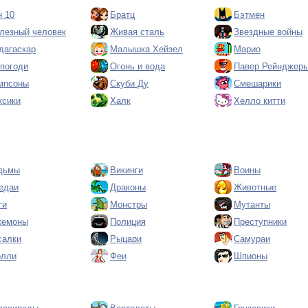
н 10
Братц
Бэтмен
лезный человек
Живая сталь
Звездные войны
дагаскар
Малышка Хейзел
Марио
 погоди
Огонь и вода
Павер Рейнджер
мпсоны
Скуби Ду
Смешарики
ксики
Халк
Хелло китти
дьмы
Викинги
Воины
едаи
Драконы
Животные
ги
Монстры
Мутанты
кемоны
Полиция
Преступники
салки
Рыцари
Самураи
олли
Феи
Шпионы