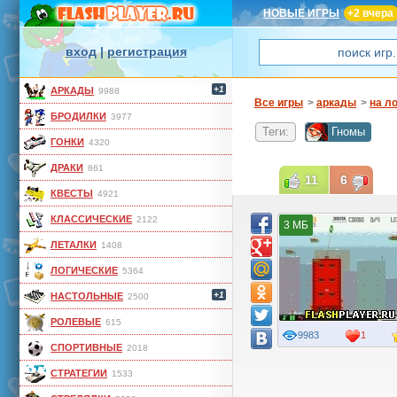
НОВЫЕ ИГРЫ
+2 вчера
вход
|
регистрация
+1
АРКАДЫ
9988
Все игры
>
аркады
>
на л
БРОДИЛКИ
3977
Теги:
Гномы
ГОНКИ
4320
ДРАКИ
861
11
6
КВЕСТЫ
4921
КЛАССИЧЕСКИЕ
2122
3 МБ
ЛЕТАЛКИ
1408
ЛОГИЧЕСКИЕ
5364
+1
НАСТОЛЬНЫЕ
2500
РОЛЕВЫЕ
615
9983
1
СПОРТИВНЫЕ
2018
СТРАТЕГИИ
1533