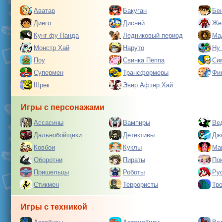
Аватар
Бакуган
Бе
Диего
Дисней
Же
Кунг фу Панда
Ледниковый период
Ма
Монстр Хай
Наруто
Ну
Поу
Свинка Пеппа
Си
Супермен
Трансформеры
Фи
Шрек
Эвер Афтер Хай
Игры с персонажами
Ассасины
Вампиры
Ве
Дальнобойщики
Детективы
Дж
Ковбои
Куклы
Ма
Оборотни
Пираты
По
Пришельцы
Роботы
Ру
Стикмен
Террористы
Тр
Игры с техникой