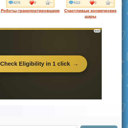
4276
0
--
4112
0
--
Роботы-транспортировщики
Счастливые космические
шары