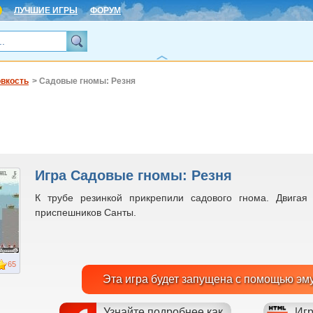
ЛУЧШИЕ ИГРЫ
ФОРУМ
овкость
> Садовые гномы: Резня
Игра Садовые гномы: Резня
К трубе резинкой прикрепили садового гнома. Двигая
приспешников Санты.
65
Эта игра будет запущена с помощью эм
Узнайте подробнее как
Игр