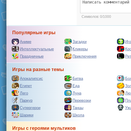
Символов:
0/1000
Популярные игры
Аниме
Загадки
Иг
Интеллектуальные
Кликеры
Кр
Праздничные
Приключения
Ре
Игры на разные темы
Апокалипсис
Битва
Бо
Египет
Еда
Зо
Лего
Луна
Лю
Паркур
Перевозки
Пл
Супергерои
Танцы
Уж
Шарики
Школа
Игры с героями мультиков