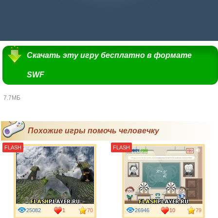
Скачать эту игру бесплатно в формате
SWF
7.7МБ
Похожие игры помочь человечку
FLASH
FLASH
25082
1
70
26946
10
79