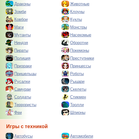
Драконы
Животные
Зомби
Клоуны
Ковбои
Куклы
Маги
Монстры
Мутанты
Насекомые
Ниндзя
Оборотни
Пираты
Покемоны
Полиция
Преступники
Призраки
Принцессы
Пришельцы
Роботы
Русалки
Рыцари
Самураи
Скелеты
Солдаты
Стикмен
Террористы
Тролли
Феи
Шпионы
Игры с техникой
Автобусы
Автомобили