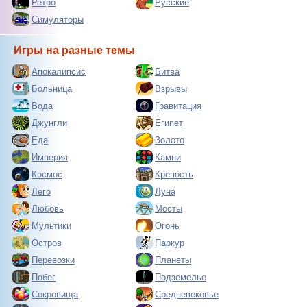
Ретро
Русские
Симуляторы
Игры на разные темы
Апокалипсис
Битва
Больница
Взрывы
Вода
Гравитация
Джунгли
Египет
Еда
Золото
Империя
Камни
Космос
Крепость
Лего
Луна
Любовь
Мосты
Мультики
Огонь
Остров
Паркур
Перевозки
Планеты
Побег
Подземелье
Сокровища
Средневековье