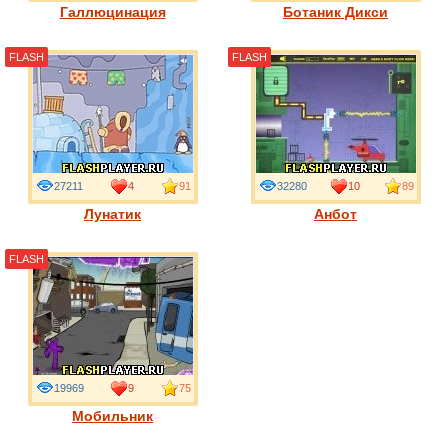
Галлюцинация
Ботаник Дикси
FLASH
FLASH
27211
4
91
32280
10
89
Лунатик
Анбот
FLASH
19969
9
75
Мобильник