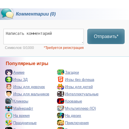
Комментарии (0)
Отправить*
Символов:
0/1000
*Требуется регистрация
Популярные игры
Аниме
Загадки
Игры 3Д
Игры без флеша
Игры для девочек
Игры для детей
Игры для мальчиков
Интеллектуальные
Кликеры
Кровавые
Майнкрафт
Мультиплеер (IO)
На время
На двоих
Праздничные
Приключения