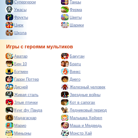
Супергерои
Танцы
Ужасы
Ферма
Фрукты
Цветы
Цирк
Шарики
Школа
Игры с героями мультиков
Аватар
Бакуган
Бен 10
Братц
Бэтмен
Винкс
Гарри Поттер
Диего
Дисней
Железный человек
Живая сталь
Звездные войны
Злые птички
Кот в сапогах
Кунг фу Панда
Ледниковый период
Мадагаскар
Малышка Хейзел
Марио
Маша и Медведь
Миньоны
Монстр Хай