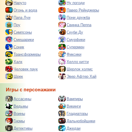
Наруто
Ну погоди
Огонь и вода
Павер Рейнджеры
Папа Луи
Пони дружба
Поу
Свинка Пеппа
Симпсоны
Скуби Ду
Смешарики
Смурфики
Соник
Супермен
Трансформеры
Фиксики
Халк
Хелло китти
Человек паук
Шерлок холмс
Шрек
Эвер Афтер Хай
Игры с персонажами
Ассасины
Вампиры
Ведьмы
Викинги
Воины
Гладиаторы
Гномы
Дальнобойщики
Детективы
Джедаи