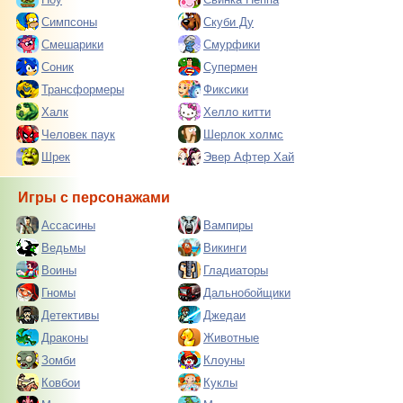
Симпсоны
Скуби Ду
Смешарики
Смурфики
Соник
Супермен
Трансформеры
Фиксики
Халк
Хелло китти
Человек паук
Шерлок холмс
Шрек
Эвер Афтер Хай
Игры с персонажами
Ассасины
Вампиры
Ведьмы
Викинги
Воины
Гладиаторы
Гномы
Дальнобойщики
Детективы
Джедаи
Драконы
Животные
Зомби
Клоуны
Ковбои
Куклы