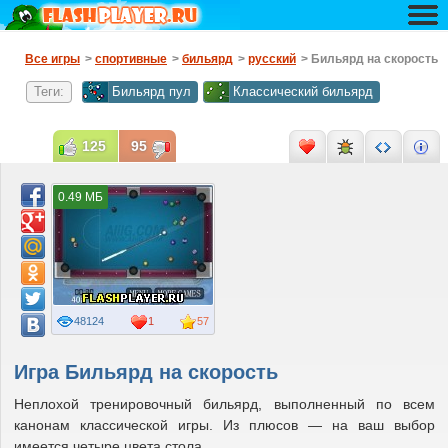
Все игры
>
спортивные
>
бильярд
>
русский
> Бильярд на скорость
Теги:
Бильярд пул
Классический бильярд
125
95
0.49 МБ
48124
1
57
Игра Бильярд на скорость
Неплохой тренировочный бильярд, выполненный по всем
канонам классической игры. Из плюсов — на ваш выбор
имеется четыре цвета стола.