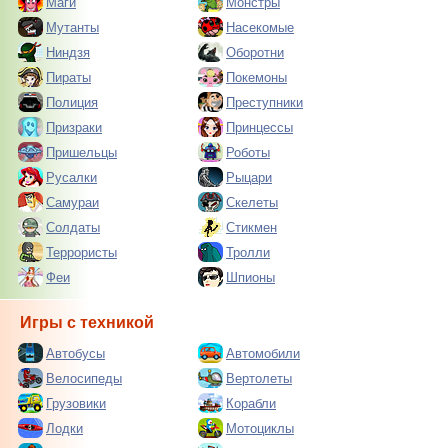
Маги
Монстры
Мутанты
Насекомые
Ниндзя
Оборотни
Пираты
Покемоны
Полиция
Преступники
Призраки
Принцессы
Пришельцы
Роботы
Русалки
Рыцари
Самураи
Скелеты
Солдаты
Стикмен
Террористы
Тролли
Феи
Шпионы
Игры с техникой
Автобусы
Автомобили
Велосипеды
Вертолеты
Грузовики
Корабли
Лодки
Мотоциклы