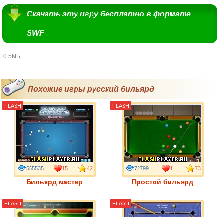
Скачать эту игру бесплатно в формате
SWF
0.5МБ
Похожие игры русский бильярд
FLASH
FLASH
555535
15
42
72799
1
73
Бильярд мастер
Простой бильярд
FLASH
FLASH