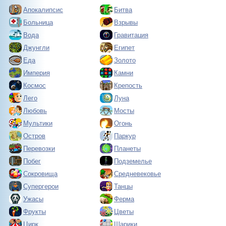
Апокалипсис
Битва
Больница
Взрывы
Вода
Гравитация
Джунгли
Египет
Еда
Золото
Империя
Камни
Космос
Крепость
Лего
Луна
Любовь
Мосты
Мультики
Огонь
Остров
Паркур
Перевозки
Планеты
Побег
Подземелье
Сокровища
Средневековье
Супергерои
Танцы
Ужасы
Ферма
Фрукты
Цветы
Цирк
Шарики