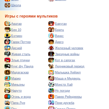
Школа
Игры с героями мультиков
Аватар
Бакуган
Бен 10
Братц
Бэтмен
Винкс
Гарри Поттер
Диего
Дисней
Железный человек
Живая сталь
Звездные войны
Злые птички
Кот в сапогах
Кунг фу Панда
Ледниковый период
Мадагаскар
Малышка Хейзел
Марио
Маша и Медведь
Миньоны
Монстр Хай
Наруто
Ну погоди
Огонь и вода
Павер Рейнджеры
Папа Луи
Пони дружба
Поу
Свинка Пеппа