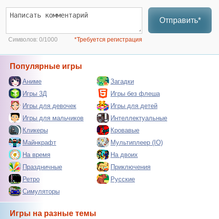
Отправить*
Символов:
0/1000
*Требуется регистрация
Популярные игры
Аниме
Загадки
Игры 3Д
Игры без флеша
Игры для девочек
Игры для детей
Игры для мальчиков
Интеллектуальные
Кликеры
Кровавые
Майнкрафт
Мультиплеер (IO)
На время
На двоих
Праздничные
Приключения
Ретро
Русские
Симуляторы
Игры на разные темы