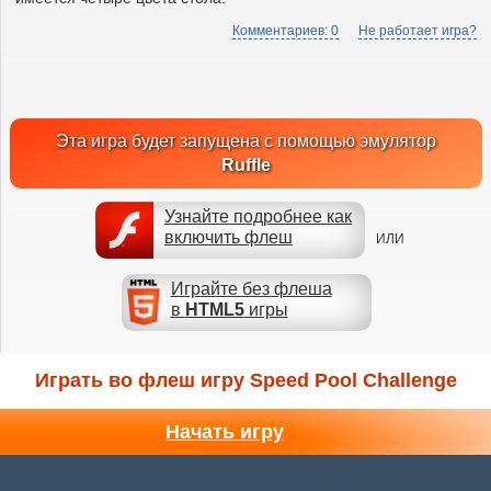
Комментариев: 0
Не работает игра?
Эта игра будет запущена с помощью эмулятор
Ruffle
Узнайте подробнее как
включить флеш
ИЛИ
Играйте без флеша
в
HTML5
игры
Играть во флеш игру Speed Pool Challenge
Начать игру