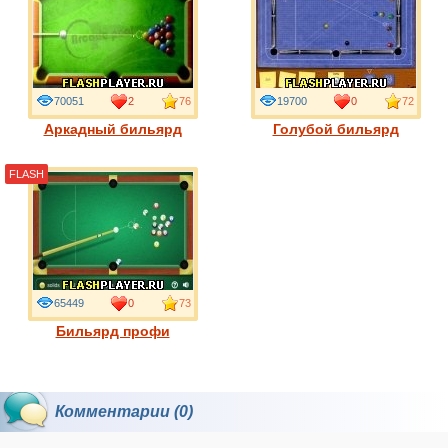
70051
2
76
19700
0
72
Аркадный бильярд
Голубой бильярд
FLASH
65449
0
73
Бильярд профи
Комментарии (0)