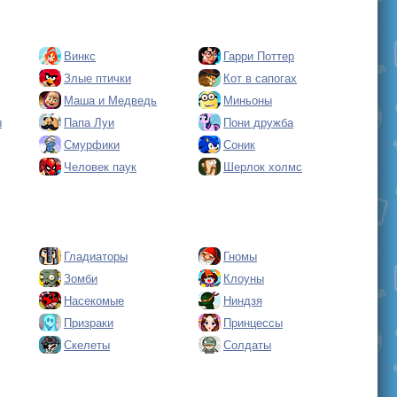
Винкс
Гарри Поттер
Злые птички
Кот в сапогах
Маша и Медведь
Миньоны
ы
Папа Луи
Пони дружба
Смурфики
Соник
Человек паук
Шерлок холмс
Гладиаторы
Гномы
Зомби
Клоуны
Насекомые
Ниндзя
Призраки
Принцессы
Скелеты
Солдаты