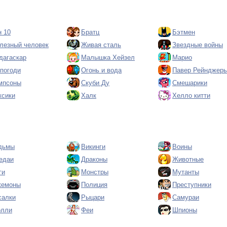
н 10
Братц
Бэтмен
лезный человек
Живая сталь
Звездные войны
дагаскар
Малышка Хейзел
Марио
 погоди
Огонь и вода
Павер Рейнджер
мпсоны
Скуби Ду
Смешарики
ксики
Халк
Хелло китти
дьмы
Викинги
Воины
едаи
Драконы
Животные
ги
Монстры
Мутанты
кемоны
Полиция
Преступники
салки
Рыцари
Самураи
олли
Феи
Шпионы