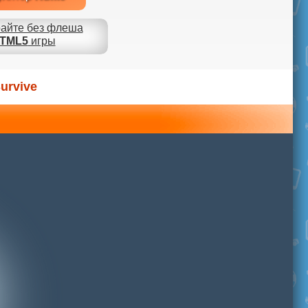
айте без флеша
TML5
игры
urvive