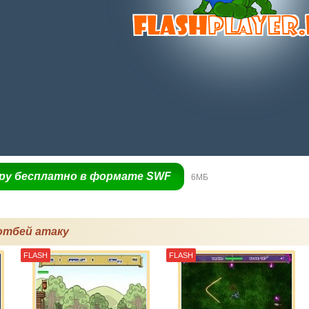
гру бесплатно в формате SWF
6МБ
отбей атаку
FLASH
FLASH