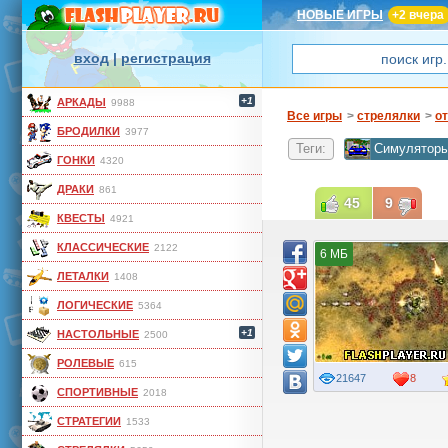
НОВЫЕ ИГРЫ
+2 вчера
вход
|
регистрация
+1
АРКАДЫ
9988
Все игры
>
стрелялки
>
от
БРОДИЛКИ
3977
Теги:
Симулятор
ГОНКИ
4320
ДРАКИ
861
45
9
КВЕСТЫ
4921
КЛАССИЧЕСКИЕ
2122
6 МБ
ЛЕТАЛКИ
1408
ЛОГИЧЕСКИЕ
5364
+1
НАСТОЛЬНЫЕ
2500
РОЛЕВЫЕ
615
21647
8
СПОРТИВНЫЕ
2018
СТРАТЕГИИ
1533