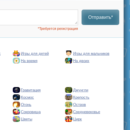
Отправить*
*Требуется регистрация
к
Игры для детей
Игры для мальчиков
На время
На двоих
Гравитация
Джунгли
Космос
Крепость
Огонь
Остров
Сокровища
Средневековье
Цветы
Цирк