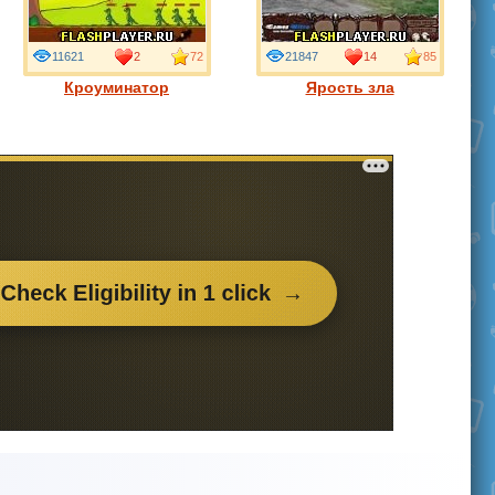
11621
2
72
21847
14
85
Кроуминатор
Ярость зла