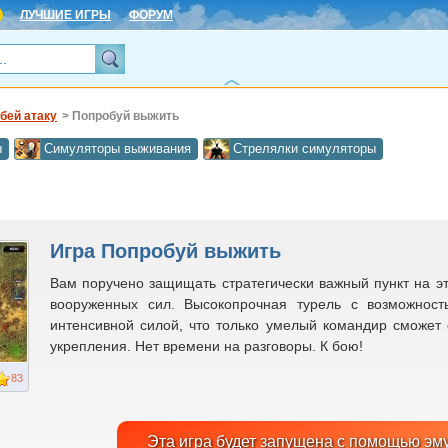
ЛУЧШИЕ ИГРЫ
ФОРУМ
бей атаку
> Попробуй выжить
ы
Симуляторы выживания
Стрелялки симуляторы
Игра Попробуй выжить
Вам поручено защищать стратегически важный пункт на э
вооруженных сил. Высокопрочная турель с возможност
интенсивной силой, что только умелый командир сможет 
укрепления. Нет времени на разговоры. К бою!
83
Эта игра будет запущена с помощью эм