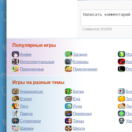
Символов:
0/1000
Популярные игры
Аниме
Загадки
Иг
Интеллектуальные
Кликеры
Кр
Праздничные
Приключения
Ре
Игры на разные темы
Апокалипсис
Битва
Бо
Египет
Еда
Зо
Лего
Луна
Лю
Паркур
Перевозки
Пл
Супергерои
Танцы
Уж
Шарики
Школа