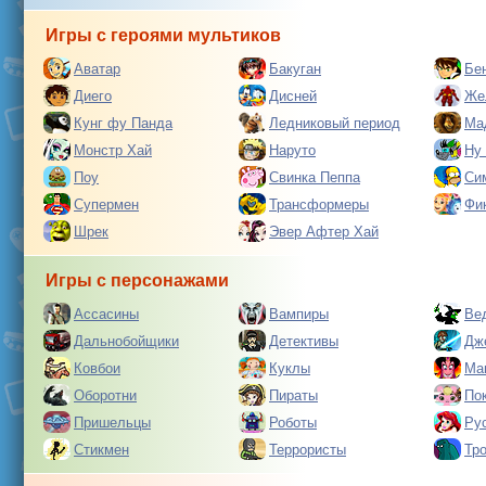
Игры с героями мультиков
Аватар
Бакуган
Бе
Диего
Дисней
Же
Кунг фу Панда
Ледниковый период
Ма
Монстр Хай
Наруто
Ну
Поу
Свинка Пеппа
Си
Супермен
Трансформеры
Фи
Шрек
Эвер Афтер Хай
Игры с персонажами
Ассасины
Вампиры
Ве
Дальнобойщики
Детективы
Дж
Ковбои
Куклы
Ма
Оборотни
Пираты
По
Пришельцы
Роботы
Ру
Стикмен
Террористы
Тр