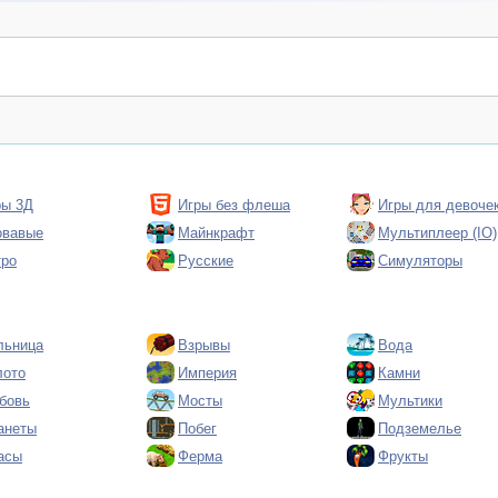
ры 3Д
Игры без флеша
Игры для девоче
овавые
Майнкрафт
Мультиплеер (IO)
тро
Русские
Симуляторы
льница
Взрывы
Вода
лото
Империя
Камни
бовь
Мосты
Мультики
анеты
Побег
Подземелье
асы
Ферма
Фрукты