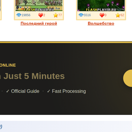
19856
2
77
5516
0
62
Последний герой
Волшебство
)