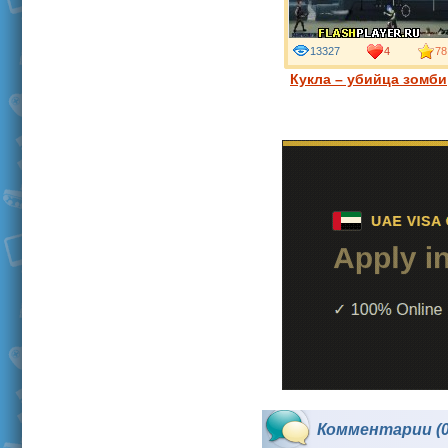
13327
4
78
Кукла – убийца зомби
Комментарии (0