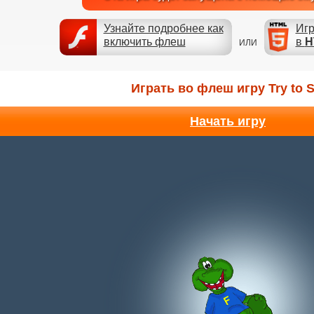
Узнайте подробнее как
Игр
включить флеш
в
H
ИЛИ
Играть во флеш игру Try to S
Начать игру