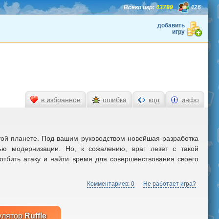
Всего игр:
43799
426
добавить
игру
в избранное
ошибка
код
инфо
той планете. Под вашим руководством новейшая разработка
ью модернизации. Но, к сожалению, враг лезет с такой
отбить атаку и найти время для совершенствования своего
Комментариев: 0
Не работает игра?
улятор
Ruffle