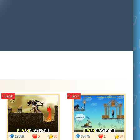
FLASH
FLASH
12389
0
80
18675
1
84