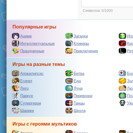
Символов:
0/1000
Популярные игры
Аниме
Загадки
Иг
Интеллектуальные
Кликеры
Кр
Праздничные
Приключения
Ре
Игры на разные темы
Апокалипсис
Битва
Бо
Египет
Еда
Зо
Лего
Луна
Лю
Паркур
Перевозки
Пл
Супергерои
Танцы
Уж
Шарики
Школа
Игры с героями мультиков