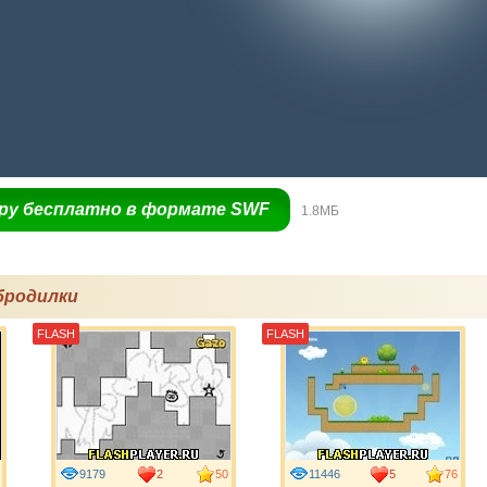
гру бесплатно в формате SWF
1.8МБ
бродилки
FLASH
FLASH
9179
2
50
11446
5
76