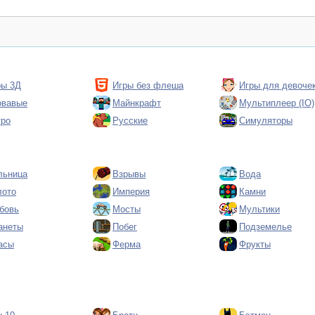
ры 3Д
Игры без флеша
Игры для девоче
овавые
Майнкрафт
Мультиплеер (IO)
тро
Русские
Симуляторы
льница
Взрывы
Вода
лото
Империя
Камни
бовь
Мосты
Мультики
анеты
Побег
Подземелье
асы
Ферма
Фрукты