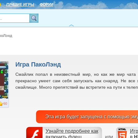
ЛУЧШИЕ ИГРЫ
ФОРУМ
коЛэнд
Игра ПакоЛэнд
Смайлик попал в неизвестный мир, но как же мир чата б
прекрасно умеет сам себя запускать как снаряд. Не все
смайлище. Много препятствий вы встретите на пути к телеп
60
Эта игра будет запущена с помощью эм
Узнайте подробнее как
Игр
включить флеш
в
H
ИЛИ