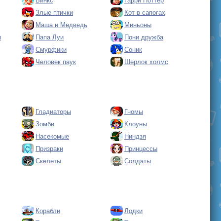
Винкс
Гарри Поттер
Злые птички
Кот в сапогах
Маша и Медведь
Миньоны
ы
Папа Луи
Пони дружба
Смурфики
Соник
Человек паук
Шерлок холмс
Гладиаторы
Гномы
Зомби
Клоуны
Насекомые
Ниндзя
Призраки
Принцессы
Скелеты
Солдаты
Корабли
Лодки