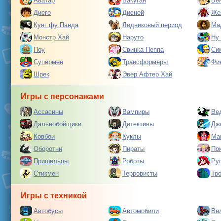
Аватар
Бакуган
Бе
Диего
Дисней
Же
Кунг фу Панда
Ледниковый период
Ма
Монстр Хай
Наруто
Ну
Поу
Свинка Пеппа
Си
Супермен
Трансформеры
Фи
Шрек
Эвер Афтер Хай
Игры с персонажами
Ассасины
Вампиры
Ве
Дальнобойщики
Детективы
Дж
Ковбои
Куклы
Ма
Оборотни
Пираты
По
Пришельцы
Роботы
Ру
Стикмен
Террористы
Тр
Игры с техникой
Автобусы
Автомобили
Ве