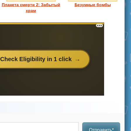
Планета смерти 2: Забытый
Безумные бомбы
храм
Отправить*