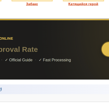
Забакс
Катящийся герой
)