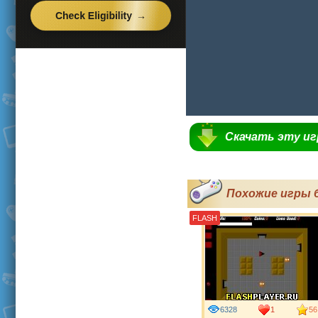
Скачать эту и
Похожие игры 
FLASH
6328
1
56