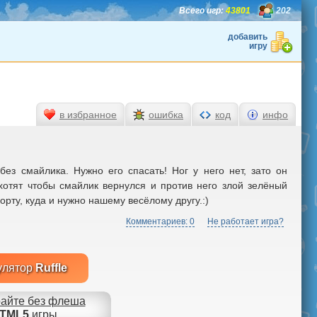
Всего игр:
43801
202
добавить
игру
в избранное
ошибка
код
инфо
ез смайлика. Нужно его спасать! Ног у него нет, зато он
 хотят чтобы смайлик вернулся и против него злой зелёный
орту, куда и нужно нашему весёлому другу.:)
Комментариев: 0
Не работает игра?
улятор
Ruffle
айте без флеша
TML5
игры