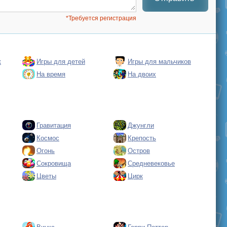
*Требуется регистрация
к
Игры для детей
Игры для мальчиков
На время
На двоих
Гравитация
Джунгли
Космос
Крепость
Огонь
Остров
Сокровища
Средневековье
Цветы
Цирк