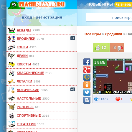
НОВЫЕ ИГРЫ
+2 вчера
вход
|
регистрация
АРКАДЫ
9988
Все игры
>
бродилки
> Па
+1
БРОДИЛКИ
3978
12
8
ГОНКИ
4320
ДРАКИ
861
1.8 МБ
КВЕСТЫ
4921
КЛАССИЧЕСКИЕ
2122
ЛЕТАЛКИ
1408
+1
ЛОГИЧЕСКИЕ
5365
НАСТОЛЬНЫЕ
2500
11373
1
РОЛЕВЫЕ
615
СПОРТИВНЫЕ
2018
СТРАТЕГИИ
1533