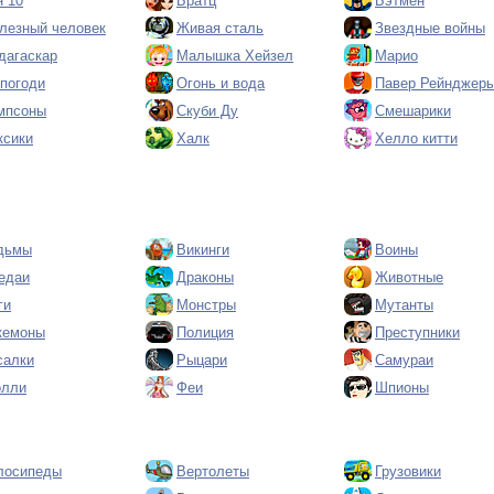
н 10
Братц
Бэтмен
лезный человек
Живая сталь
Звездные войны
дагаскар
Малышка Хейзел
Марио
 погоди
Огонь и вода
Павер Рейнджер
мпсоны
Скуби Ду
Смешарики
ксики
Халк
Хелло китти
дьмы
Викинги
Воины
едаи
Драконы
Животные
ги
Монстры
Мутанты
кемоны
Полиция
Преступники
салки
Рыцари
Самураи
олли
Феи
Шпионы
лосипеды
Вертолеты
Грузовики