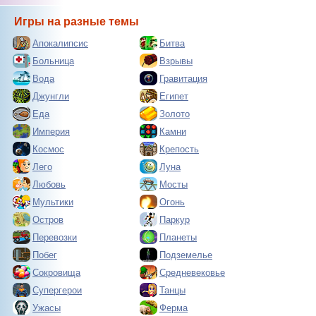
Игры на разные темы
Апокалипсис
Битва
Больница
Взрывы
Вода
Гравитация
Джунгли
Египет
Еда
Золото
Империя
Камни
Космос
Крепость
Лего
Луна
Любовь
Мосты
Мультики
Огонь
Остров
Паркур
Перевозки
Планеты
Побег
Подземелье
Сокровища
Средневековье
Супергерои
Танцы
Ужасы
Ферма