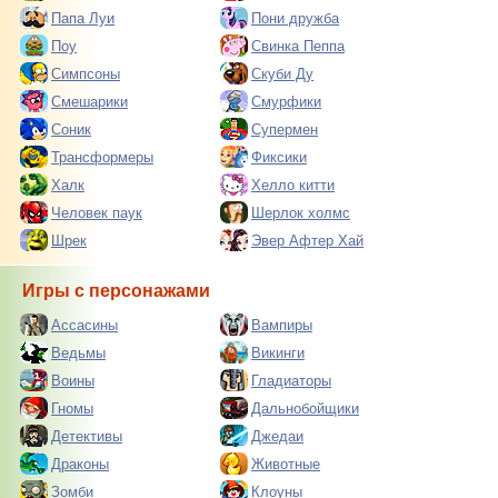
Папа Луи
Пони дружба
Поу
Свинка Пеппа
Симпсоны
Скуби Ду
Смешарики
Смурфики
Соник
Супермен
Трансформеры
Фиксики
Халк
Хелло китти
Человек паук
Шерлок холмс
Шрек
Эвер Афтер Хай
Игры с персонажами
Ассасины
Вампиры
Ведьмы
Викинги
Воины
Гладиаторы
Гномы
Дальнобойщики
Детективы
Джедаи
Драконы
Животные
Зомби
Клоуны