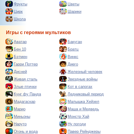
Фрукты
Цветы
Цирк
Шарики
Школа
Игры с героями мультиков
Аватар
Бакуган
Бен 10
Братц
Бэтмен
Винкс
Гарри Поттер
Диего
Дисней
Железный человек
Живая сталь
Звездные войны
Злые птички
Кот в сапогах
Кунг фу Панда
Ледниковый период
Мадагаскар
Малышка Хейзел
Марио
Маша и Медведь
Миньоны
Монстр Хай
Наруто
Ну погоди
Огонь и вода
Павер Рейнджеры