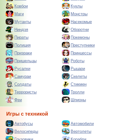
Ковбои
Куклы
Маги
Монстры
Мутанты
Насекомые
Ниндзя
Оборотни
Пираты
Покемоны
Полиция
Преступники
Призраки
Принцессы
Пришельцы
Роботы
Русалки
Рыцари
Самураи
Скелеты
Солдаты
Стикмен
Террористы
Тролли
Феи
Шпионы
Игры с техникой
Автобусы
Автомобили
Велосипеды
Вертолеты
Грузовики
Корабли