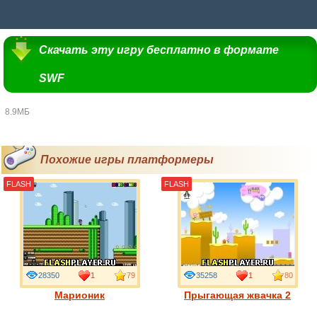
Скачать эту игру бесплатно в формате
SWF
8.9МБ
Похожие игры платформеры
FLASH
FLASH
28350
1
79
35258
1
80
Марионик
Прыгающая жвачка 2