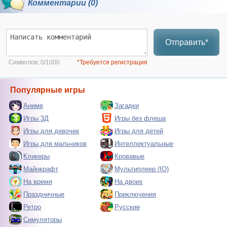
Комментарии (0)
Отправить*
Символов:
0/1000
*Требуется регистрация
Популярные игры
Аниме
Загадки
Игры 3Д
Игры без флеша
Игры для девочек
Игры для детей
Игры для мальчиков
Интеллектуальные
Кликеры
Кровавые
Майнкрафт
Мультиплеер (IO)
На время
На двоих
Праздничные
Приключения
Ретро
Русские
Симуляторы