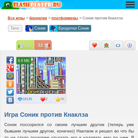
Все игры
>
бродилки
>
платформеры
> Соник против Кнаклза
Теги:
Соник
Бродилки Соник
71
12
8.9 МБ
18135
2
86
Игра Соник против Кнаклза
Соник поссорился со своим лучшим другом (теперь уже
бывшим лучшим другом, конечно) Наклзом и решил во что бы
то ни стало поскорее отыскать его и надавать ему по шее. В