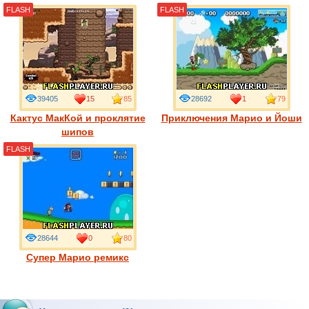
FLASH
FLASH
39405
15
85
28692
1
79
Кактус МакКой и проклятие
Приключения Марио и Йоши
шипов
FLASH
28644
0
80
Супер Марио ремикс