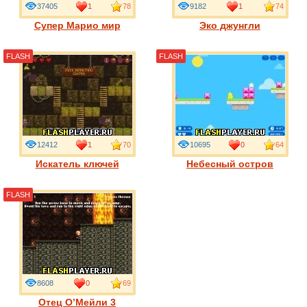
37405
1
78
9182
1
74
Супер Марио мир
Эко джунгли
FLASH
FLASH
12412
1
70
10695
0
64
Искатель ключей
Небесный остров
FLASH
8608
0
69
Отец О’Мейли 3