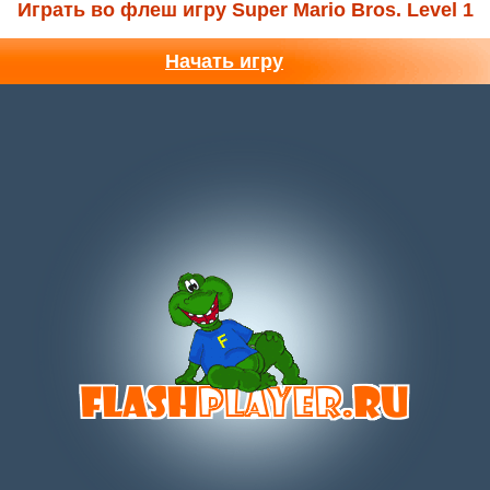
Играть во флеш игру Super Mario Bros. Level 1
Начать игру