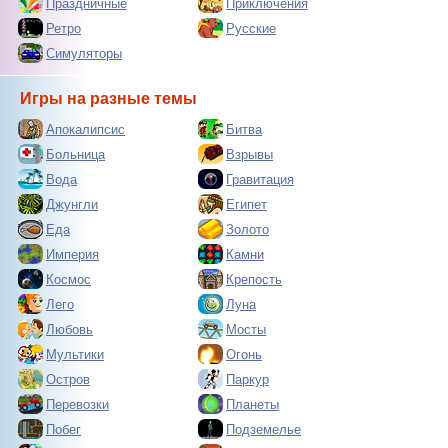
Праздничные
Приключения
Ретро
Русские
Симуляторы
Игры на разные темы
Апокалипсис
Битва
Больница
Взрывы
Вода
Гравитация
Джунгли
Египет
Еда
Золото
Империя
Камни
Космос
Крепость
Лего
Луна
Любовь
Мосты
Мультики
Огонь
Остров
Паркур
Перевозки
Планеты
Побег
Подземелье