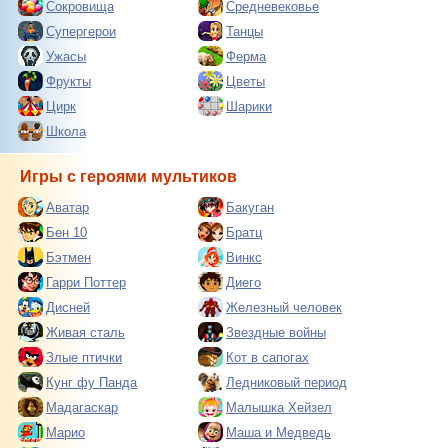
Сокровища
Средневековье
Супергерои
Танцы
Ужасы
Ферма
Фрукты
Цветы
Цирк
Шарики
Школа
Игры с героями мультиков
Аватар
Бакуган
Бен 10
Братц
Бэтмен
Винкс
Гарри Поттер
Диего
Дисней
Железный человек
Живая сталь
Звездные войны
Злые птички
Кот в сапогах
Кунг фу Панда
Ледниковый период
Мадагаскар
Малышка Хейзел
Марио
Маша и Медведь