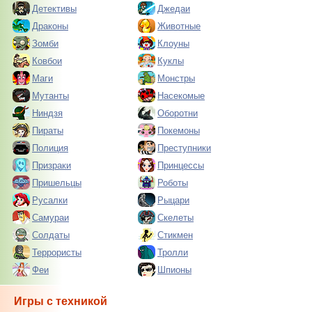
Детективы
Джедаи
Драконы
Животные
Зомби
Клоуны
Ковбои
Куклы
Маги
Монстры
Мутанты
Насекомые
Ниндзя
Оборотни
Пираты
Покемоны
Полиция
Преступники
Призраки
Принцессы
Пришельцы
Роботы
Русалки
Рыцари
Самураи
Скелеты
Солдаты
Стикмен
Террористы
Тролли
Феи
Шпионы
Игры с техникой