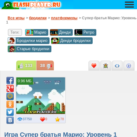
Все игры
>
бродилки
>
платформеры
> Супер братья Марио: Уровень
1
Теги:
Марио
Денди
Ретро
Бродилки марио
Денди бродилки
Старые бродилки
133
38
0.96 МБ
37750
0
78
Игра Супер братья Марио: Уровень 1