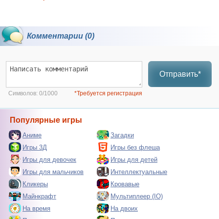
Комментарии (0)
Отправить*
Символов:
0/1000
*Требуется регистрация
Популярные игры
Аниме
Загадки
Игры 3Д
Игры без флеша
Игры для девочек
Игры для детей
Игры для мальчиков
Интеллектуальные
Кликеры
Кровавые
Майнкрафт
Мультиплеер (IO)
На время
На двоих