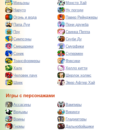
Миньоны
Монстр Хай
Наруто
Ну погоди
Огонь и вода
Павер Рейнджеры
Папа Луи
Пони дружба
Поу
Свинка Пеппа
Симпсоны
Скуби Ду
Смешарики
Смурфики
Соник
Супермен
Трансформеры
Фиксики
Халк
Хелло китти
Человек паук
Шерлок холмс
Шрек
Эвер Афтер Хай
Игры с персонажами
Ассасины
Вампиры
Ведьмы
Викинги
Воины
Гладиаторы
Гномы
Дальнобойщики