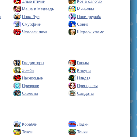
Злые птички
Кот в сапогах
Маша и Медведь
Миньоны
ы
Папа Луи
Пони дружба
Смурфики
Соник
Человек паук
Шерлок холмс
Гладиаторы
Гномы
Зомби
Клоуны
Насекомые
Ниндзя
Призраки
Принцессы
Скелеты
Солдаты
Корабли
Лодки
Такси
Танки