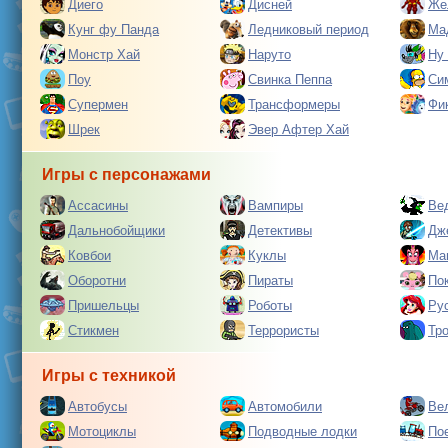
Диего
Дисней
Же
Кунг фу Панда
Ледниковый период
Ма
Монстр Хай
Наруто
Ну
Поу
Свинка Пеппа
Си
Супермен
Трансформеры
Фи
Шрек
Эвер Афтер Хай
Игры с персонажами
Ассасины
Вампиры
Ве
Дальнобойщики
Детективы
Дж
Ковбои
Куклы
Ма
Оборотни
Пираты
По
Пришельцы
Роботы
Ру
Стикмен
Террористы
Тр
Игры с техникой
Автобусы
Автомобили
Ве
Мотоциклы
Подводные лодки
По