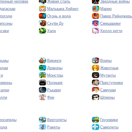
лезный человек
Живая сталь
Звездные войны
дагаскар
Малышка Хейзел
Марио
 погоди
Огонь и вода
Павер Рейнджер
мпсоны
Скуби Ду
Смешарики
ксики
Халк
Хелло китти
дьмы
Викинги
Воины
едаи
Драконы
Животные
ги
Монстры
Мутанты
кемоны
Полиция
Преступники
салки
Рыцари
Самураи
олли
Феи
Шпионы
лосипеды
Вертолеты
Грузовики
езда
Ракеты
Самолеты