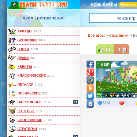
НОВЫЕ ИГРЫ
+2 вчера
вход
|
регистрация
АРКАДЫ
9987
Все игры
>
стрелялки
> В
БРОДИЛКИ
3977
18
4
ГОНКИ
4320
ДРАКИ
861
1.6 МБ
КВЕСТЫ
4921
КЛАССИЧЕСКИЕ
2122
ЛЕТАЛКИ
1408
ЛОГИЧЕСКИЕ
5364
+1
НАСТОЛЬНЫЕ
2499
8343
0
РОЛЕВЫЕ
615
СПОРТИВНЫЕ
2018
СТРАТЕГИИ
1533