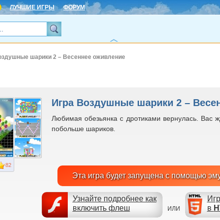
ЛУЧШИЕ ИГРЫ
ФОРУМ
оздушные шарики 2 – Весеннее оживление
Игра Воздушные шарики 2 – Весе
Любимая обезьянка с дротиками вернулась. Вас ж
побольше шариков.
82
Эта игра будет запущена с помощью эм
Узнайте подробнее как
Игр
включить флеш
в
H
ИЛИ