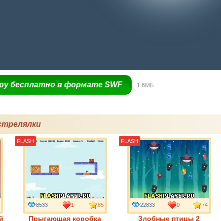
гру бесплатно в формате SWF
1.6МБ
стрелялки
FLASH
FLASH
8533
1
85
22833
0
74
й
Прыгающая коробка
Злобные птицы 2