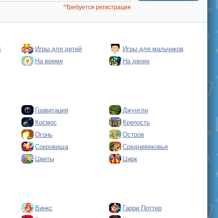
*Требуется регистрация
к
Игры для детей
Игры для мальчиков
На время
На двоих
Гравитация
Джунгли
Космос
Крепость
Огонь
Остров
Сокровища
Средневековье
Цветы
Цирк
Винкс
Гарри Поттер