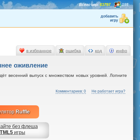
Всего игр:
43797
195
добавить
игру
в избранное
ошибка
код
инфо
ннее оживление
дёт весенний выпуск с множеством новых уровней. Лопните
Комментариев: 0
Не работает игра?
улятор
Ruffle
айте без флеша
TML5
игры