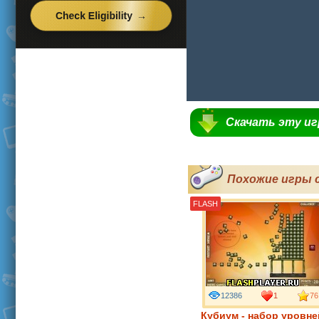
Скачать эту и
Похожие игры 
FLASH
12386
1
76
Кубиум - набор уровне