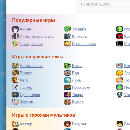
Символов:
0/1000
Популярные игры
Аниме
Загадки
Иг
Интеллектуальные
Кликеры
Кр
Праздничные
Приключения
Ре
Игры на разные темы
Апокалипсис
Битва
Бо
Египет
Еда
Зо
Лего
Луна
Лю
Паркур
Перевозки
Пл
Супергерои
Танцы
Уж
Шарики
Школа
Игры с героями мультиков
Аватар
Бакуган
Бе