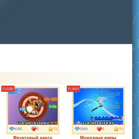
FLASH
FLASH
6382
0
72
5069
0
79
Фруктовый дартс
Морозные импы