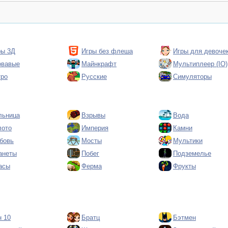
ры 3Д
Игры без флеша
Игры для девоче
овавые
Майнкрафт
Мультиплеер (IO)
тро
Русские
Симуляторы
льница
Взрывы
Вода
лото
Империя
Камни
бовь
Мосты
Мультики
анеты
Побег
Подземелье
асы
Ферма
Фрукты
н 10
Братц
Бэтмен