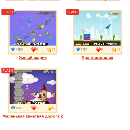
FLASH
FLASH
4150
0
71
3794
0
83
Умный шарик
Аранжировщик
FLASH
7051
1
85
Маленькая канатная дорога 2