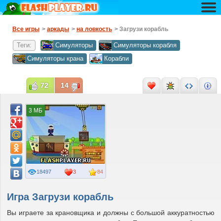
Все игры
>
аркады
>
на ловкость
> Загрузи корабль
Теги:
Симуляторы
Симуляторы корабля
Симуляторы крана
Корабли
72
14
3 МБ
18497
3
84
Игра Загрузи корабль
Вы играете за крановщика и должны с большой аккуратностью