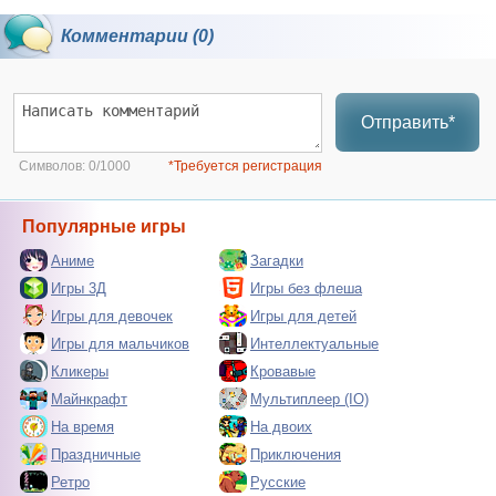
Комментарии (0)
Отправить*
Символов:
0/1000
*Требуется регистрация
Популярные игры
Аниме
Загадки
Игры 3Д
Игры без флеша
Игры для девочек
Игры для детей
Игры для мальчиков
Интеллектуальные
Кликеры
Кровавые
Майнкрафт
Мультиплеер (IO)
На время
На двоих
Праздничные
Приключения
Ретро
Русские