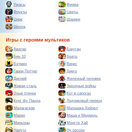
Ужасы
Ферма
Фрукты
Цветы
Цирк
Шарики
Школа
Игры с героями мультиков
Аватар
Бакуган
Бен 10
Братц
Бэтмен
Винкс
Гарри Поттер
Диего
Дисней
Железный человек
Живая сталь
Звездные войны
Злые птички
Кот в сапогах
Кунг фу Панда
Ледниковый период
Мадагаскар
Малышка Хейзел
Марио
Маша и Медведь
Миньоны
Монстр Хай
Наруто
Ну погоди