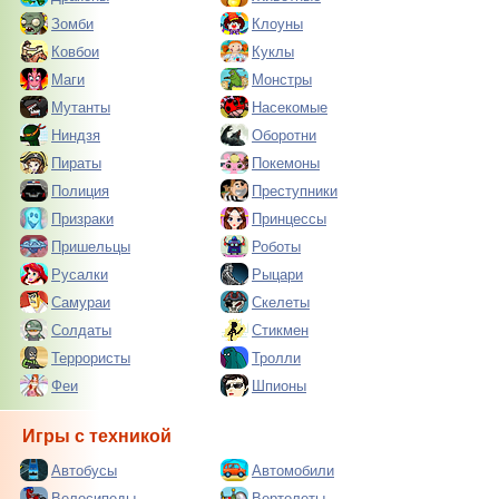
Зомби
Клоуны
Ковбои
Куклы
Маги
Монстры
Мутанты
Насекомые
Ниндзя
Оборотни
Пираты
Покемоны
Полиция
Преступники
Призраки
Принцессы
Пришельцы
Роботы
Русалки
Рыцари
Самураи
Скелеты
Солдаты
Стикмен
Террористы
Тролли
Феи
Шпионы
Игры с техникой
Автобусы
Автомобили
Велосипеды
Вертолеты