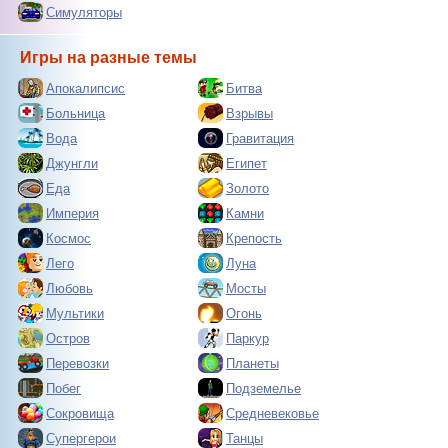
Симуляторы
Игры на разные темы
Апокалипсис
Битва
Больница
Взрывы
Вода
Гравитация
Джунгли
Египет
Еда
Золото
Империя
Камни
Космос
Крепость
Лего
Луна
Любовь
Мосты
Мультики
Огонь
Остров
Паркур
Перевозки
Планеты
Побег
Подземелье
Сокровища
Средневековье
Супергерои
Танцы