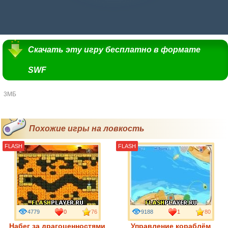
Скачать эту игру бесплатно в формате
SWF
3МБ
Похожие игры на ловкость
FLASH
FLASH
4779
0
76
9188
1
80
Набег за драгоценностями
Управление кораблём