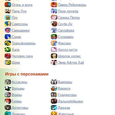
Огонь и вода
Павер Рейнджеры
Папа Луи
Пони дружба
Поу
Свинка Пеппа
Симпсоны
Скуби Ду
Смешарики
Смурфики
Соник
Супермен
Трансформеры
Фиксики
Халк
Хелло китти
Человек паук
Шерлок холмс
Шрек
Эвер Афтер Хай
Игры с персонажами
Ассасины
Вампиры
Ведьмы
Викинги
Воины
Гладиаторы
Гномы
Дальнобойщики
Детективы
Джедаи
Драконы
Животные