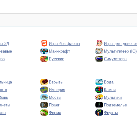
ры 3Д
Игры без флеша
Игры для девоче
овавые
Майнкрафт
Мультиплеер (IO)
тро
Русские
Симуляторы
льница
Взрывы
Вода
лото
Империя
Камни
бовь
Мосты
Мультики
анеты
Побег
Подземелье
асы
Ферма
Фрукты