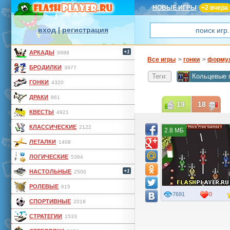
НОВЫЕ ИГРЫ
+2 вчера
вход
|
регистрация
+1
АРКАДЫ
9988
Все игры
>
гонки
>
формул
БРОДИЛКИ
3977
Теги:
Кольцевые 
ГОНКИ
4320
ДРАКИ
861
19
18
КВЕСТЫ
4921
КЛАССИЧЕСКИЕ
2122
2.8 МБ
ЛЕТАЛКИ
1408
ЛОГИЧЕСКИЕ
5364
+1
НАСТОЛЬНЫЕ
2500
РОЛЕВЫЕ
615
7691
0
СПОРТИВНЫЕ
2018
СТРАТЕГИИ
1533