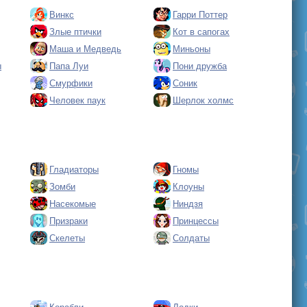
Винкс
Гарри Поттер
Злые птички
Кот в сапогах
Маша и Медведь
Миньоны
ы
Папа Луи
Пони дружба
Смурфики
Соник
Человек паук
Шерлок холмс
Гладиаторы
Гномы
Зомби
Клоуны
Насекомые
Ниндзя
Призраки
Принцессы
Скелеты
Солдаты