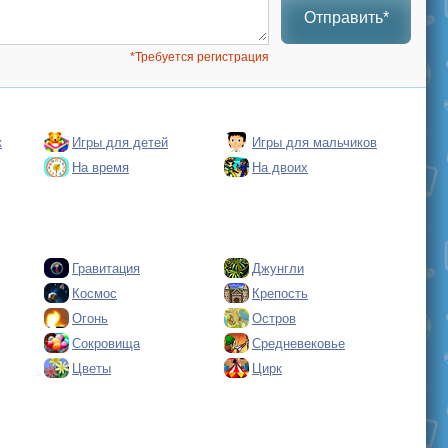
Отправить*
*Требуется регистрация
к
Игры для детей
Игры для мальчиков
На время
На двоих
Гравитация
Джунгли
Космос
Крепость
Огонь
Остров
Сокровища
Средневековье
Цветы
Цирк