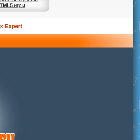
TML5
игры
x Expert