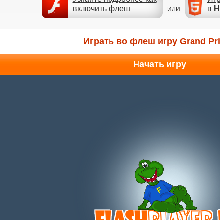
включить флеш
в
H
ИЛИ
Играть во флеш игру Grand Pri
Начать игру