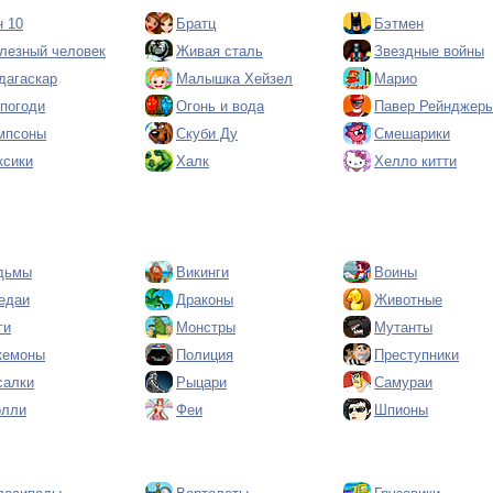
н 10
Братц
Бэтмен
лезный человек
Живая сталь
Звездные войны
дагаскар
Малышка Хейзел
Марио
 погоди
Огонь и вода
Павер Рейнджер
мпсоны
Скуби Ду
Смешарики
ксики
Халк
Хелло китти
дьмы
Викинги
Воины
едаи
Драконы
Животные
ги
Монстры
Мутанты
кемоны
Полиция
Преступники
салки
Рыцари
Самураи
олли
Феи
Шпионы