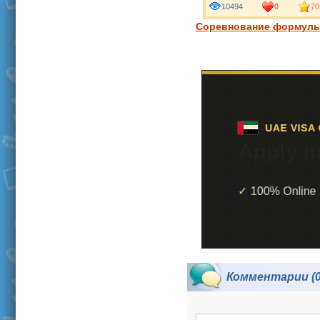
10494
0
70
Соревнование формулы
Комментарии (0