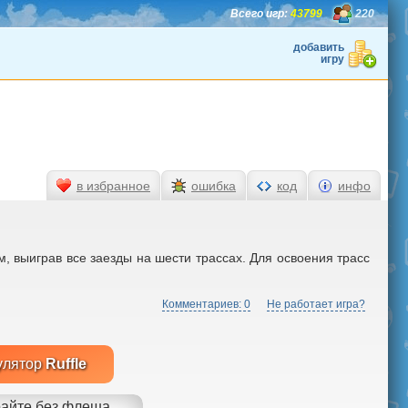
Всего игр:
43799
220
добавить
игру
в избранное
ошибка
код
инфо
м, выиграв все заезды на шести трассах. Для освоения трасс
Комментариев: 0
Не работает игра?
улятор
Ruffle
айте без флеша