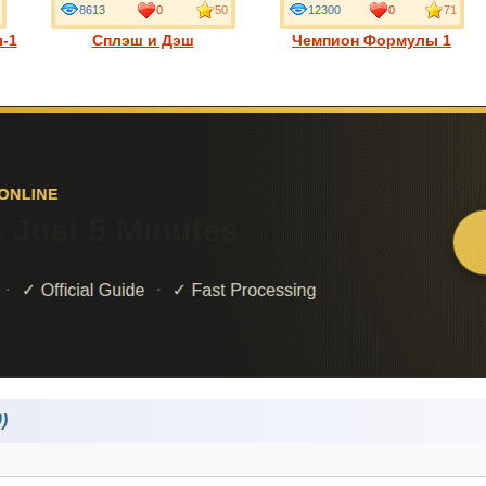
8613
0
50
12300
0
71
-1
Сплэш и Дэш
Чемпион Формулы 1
)