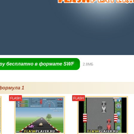
гру бесплатно в формате SWF
2.8МБ
формула 1
FLASH
FLASH