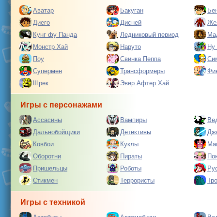
Аватар
Бакуган
Бе
Диего
Дисней
Же
Кунг фу Панда
Ледниковый период
Ма
Монстр Хай
Наруто
Ну
Поу
Свинка Пеппа
Си
Супермен
Трансформеры
Фи
Шрек
Эвер Афтер Хай
Игры с персонажами
Ассасины
Вампиры
Ве
Дальнобойщики
Детективы
Дж
Ковбои
Куклы
Ма
Оборотни
Пираты
По
Пришельцы
Роботы
Ру
Стикмен
Террористы
Тр
Игры с техникой