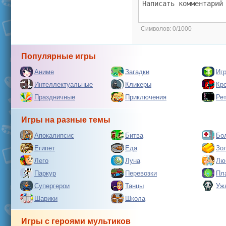
Символов:
0/1000
Популярные игры
Аниме
Загадки
Иг
Интеллектуальные
Кликеры
Кр
Праздничные
Приключения
Ре
Игры на разные темы
Апокалипсис
Битва
Бо
Египет
Еда
Зо
Лего
Луна
Лю
Паркур
Перевозки
Пл
Супергерои
Танцы
Уж
Шарики
Школа
Игры с героями мультиков