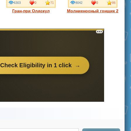
6303
0
71
8042
0
86
Гран-при Олдскул
Молниеносный гонщик 2