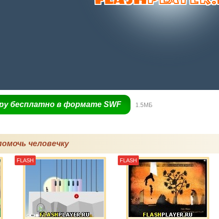
гру бесплатно в формате SWF
1.5МБ
помочь человечку
FLASH
FLASH