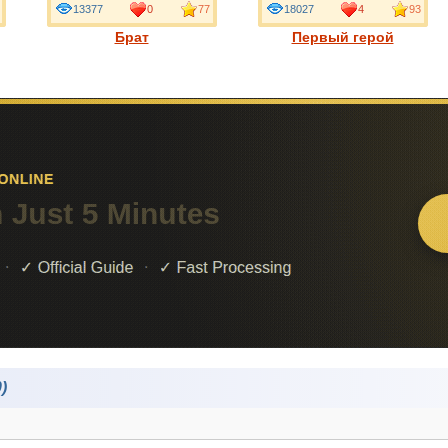
13377
0
77
18027
4
93
Брат
Первый герой
)