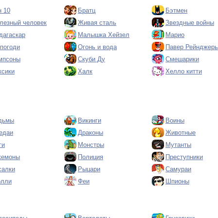
н 10
Братц
Бэтмен
лезный человек
Живая сталь
Звездные войны
дагаскар
Малышка Хейзел
Марио
 погоди
Огонь и вода
Павер Рейнджер
мпсоны
Скуби Ду
Смешарики
ксики
Халк
Хелло китти
дьмы
Викинги
Воины
едаи
Драконы
Животные
ги
Монстры
Мутанты
кемоны
Полиция
Преступники
салки
Рыцари
Самураи
олли
Феи
Шпионы