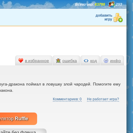
Всего игр:
43799
293
добавить
игру
в избранное
ошибка
код
инфо
руга-дракона поймал в ловушку злой чародей. Помогите ему
ракона.
Комментариев: 0
Не работает игра?
улятор
Ruffle
айте без флеша