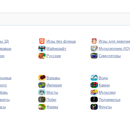
ры 3Д
Игры без флеша
Игры для девоче
овавые
Майнкрафт
Мультиплеер (IO)
тро
Русские
Симуляторы
льница
Взрывы
Вода
лото
Империя
Камни
бовь
Мосты
Мультики
анеты
Побег
Подземелье
асы
Ферма
Фрукты