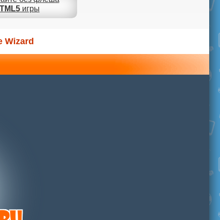
TML5
игры
e Wizard