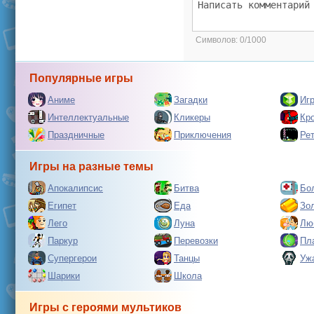
Символов:
0/1000
Популярные игры
Аниме
Загадки
Иг
Интеллектуальные
Кликеры
Кр
Праздничные
Приключения
Ре
Игры на разные темы
Апокалипсис
Битва
Бо
Египет
Еда
Зо
Лего
Луна
Лю
Паркур
Перевозки
Пл
Супергерои
Танцы
Уж
Шарики
Школа
Игры с героями мультиков