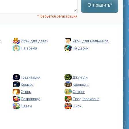
Отправить*
*Требуется регистрация
к
Игры для детей
Игры для мальчиков
На время
На двоих
Гравитация
Джунгли
Космос
Крепость
Огонь
Остров
Сокровища
Средневековье
Цветы
Цирк