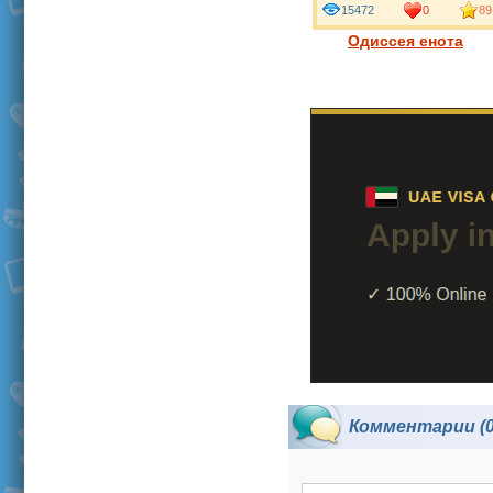
15472
0
89
Одиссея енота
Комментарии (0