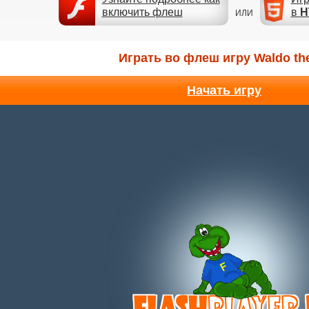
включить флеш
в
H
ИЛИ
Играть во флеш игру Waldo th
Начать игру