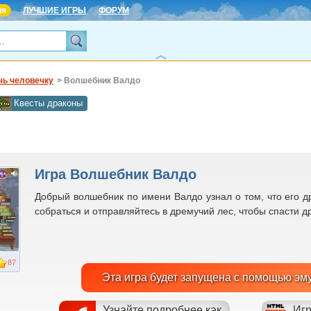
ня
ЛУЧШИЕ ИГРЫ
ФОРУМ
чь человечку
> Волшебник Валдо
Квесты драконы
Игра Волшебник Валдо
Добрый волшебник по имени Валдо узнал о том, что его д
собраться и отправляйтесь в дремучий лес, чтобы спасти д
87
Эта игра будет запущена с помощью эм
Узнайте подробнее как
Игр