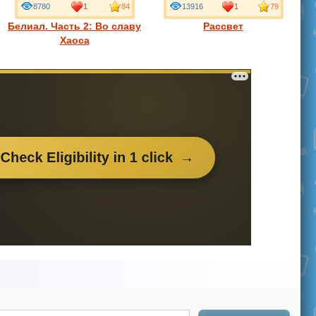
8780
1
84
13916
1
79
Белиал. Часть 2: Во славу
Рассвет
Хаоса