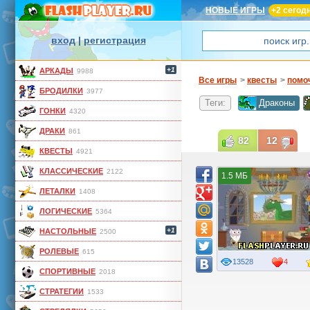
НОВЫЕ ИГРЫ
+2 сегод
вход
|
регистрация
+1
АРКАДЫ
9988
Все игры
>
квесты
>
помо
БРОДИЛКИ
3977
Теги:
Драконы
ГОНКИ
4320
ДРАКИ
861
82
12
КВЕСТЫ
4921
КЛАССИЧЕСКИЕ
2122
1.5 МБ
ЛЕТАЛКИ
1408
ЛОГИЧЕСКИЕ
5364
+1
НАСТОЛЬНЫЕ
2500
РОЛЕВЫЕ
615
13528
4
СПОРТИВНЫЕ
2018
СТРАТЕГИИ
1533