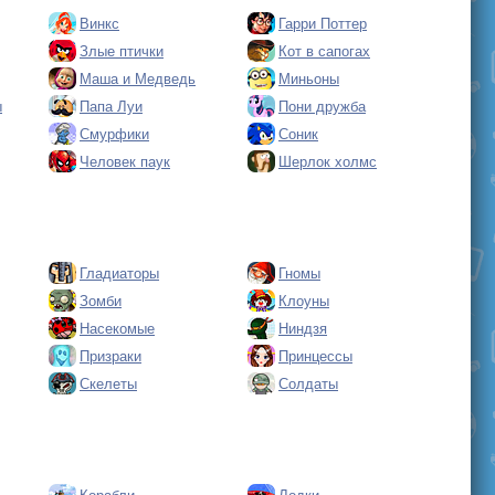
Винкс
Гарри Поттер
Злые птички
Кот в сапогах
Маша и Медведь
Миньоны
ы
Папа Луи
Пони дружба
Смурфики
Соник
Человек паук
Шерлок холмс
Гладиаторы
Гномы
Зомби
Клоуны
Насекомые
Ниндзя
Призраки
Принцессы
Скелеты
Солдаты