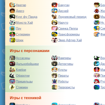
Аватар
Бакуган
Бе
Диего
Дисней
Же
Кунг фу Панда
Ледниковый период
Ма
Монстр Хай
Наруто
Ну
Поу
Свинка Пеппа
Си
Супермен
Трансформеры
Фи
Шрек
Эвер Афтер Хай
Игры с персонажами
Ассасины
Вампиры
Ве
Дальнобойщики
Детективы
Дж
Ковбои
Куклы
Ма
Оборотни
Пираты
По
Пришельцы
Роботы
Ру
Стикмен
Террористы
Тр
Игры с техникой