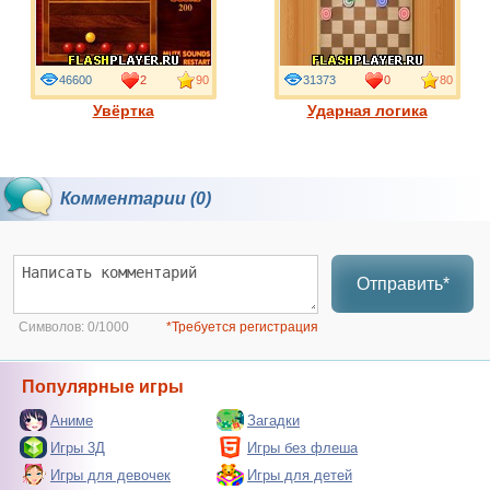
46600
2
90
31373
0
80
Увёртка
Ударная логика
Комментарии (0)
Отправить*
Символов:
0/1000
*Требуется регистрация
Популярные игры
Аниме
Загадки
Игры 3Д
Игры без флеша
Игры для девочек
Игры для детей