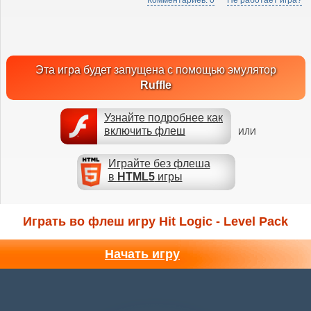
Комментариев: 0
Не работает игра?
Эта игра будет запущена с помощью эмулятор
Ruffle
Узнайте подробнее как
включить флеш
ИЛИ
Играйте без флеша
в
HTML5
игры
Играть во флеш игру Hit Logic - Level Pack
Начать игру