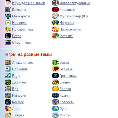
Игры для мальчиков
Интеллектуальные
Кликеры
Кровавые
Майнкрафт
Мультиплеер (IO)
На время
На двоих
Праздничные
Приключения
Ретро
Русские
Симуляторы
Игры на разные темы
Апокалипсис
Битва
Больница
Взрывы
Вода
Гравитация
Джунгли
Египет
Еда
Золото
Империя
Камни
Космос
Крепость
Лего
Луна
Любовь
Мосты