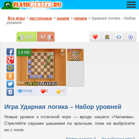
Все игры
>
настольные
>
шашки
>
чапаев
> Ударная логика – Набор
уровней
228
67
2.8 МБ
37103
0
77
Игра Ударная логика – Набор уровней
Новые уровни к отличной игре — вроде нашего «Чапаева».
Стреляйте серыми шашками по красным, пока не выбросите
их с поля.