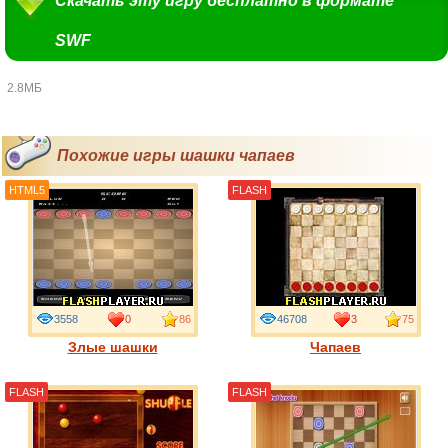
Скачать эту игру бесплатно в формате
SWF
2.8МБ
Похожие игры шашки чапаев
HTML5
FLASH
3558
0
86
46708
3
75
Злые шашки
Чапаев
FLASH
FLASH