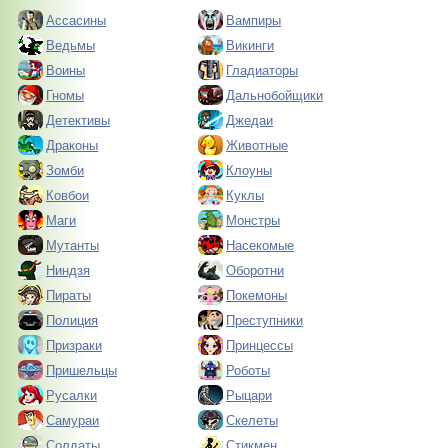
Ассасины
Вампиры
Ведьмы
Викинги
Воины
Гладиаторы
Гномы
Дальнобойщики
Детективы
Джедаи
Драконы
Животные
Зомби
Клоуны
Ковбои
Куклы
Маги
Монстры
Мутанты
Насекомые
Ниндзя
Оборотни
Пираты
Покемоны
Полиция
Преступники
Призраки
Принцессы
Пришельцы
Роботы
Русалки
Рыцари
Самураи
Скелеты
Солдаты
Стикмен