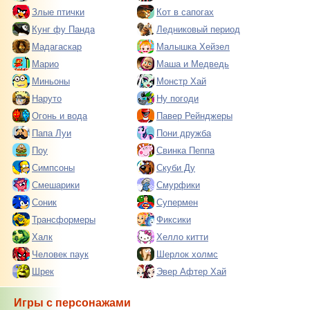
Злые птички
Кот в сапогах
Кунг фу Панда
Ледниковый период
Мадагаскар
Малышка Хейзел
Марио
Маша и Медведь
Миньоны
Монстр Хай
Наруто
Ну погоди
Огонь и вода
Павер Рейнджеры
Папа Луи
Пони дружба
Поу
Свинка Пеппа
Симпсоны
Скуби Ду
Смешарики
Смурфики
Соник
Супермен
Трансформеры
Фиксики
Халк
Хелло китти
Человек паук
Шерлок холмс
Шрек
Эвер Афтер Хай
Игры с персонажами