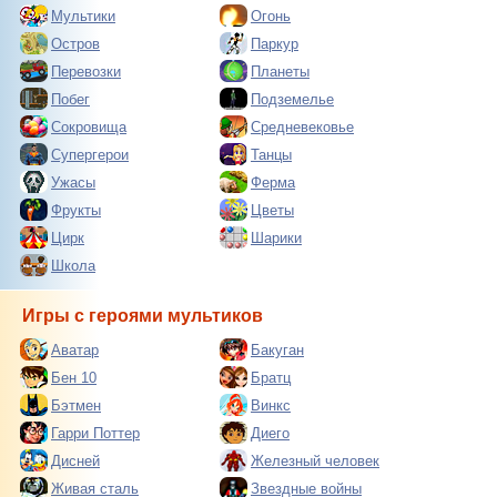
Мультики
Огонь
Остров
Паркур
Перевозки
Планеты
Побег
Подземелье
Сокровища
Средневековье
Супергерои
Танцы
Ужасы
Ферма
Фрукты
Цветы
Цирк
Шарики
Школа
Игры с героями мультиков
Аватар
Бакуган
Бен 10
Братц
Бэтмен
Винкс
Гарри Поттер
Диего
Дисней
Железный человек
Живая сталь
Звездные войны