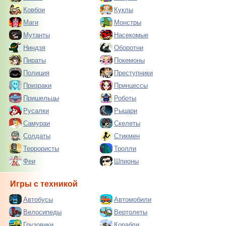
Ковбои
Куклы
Маги
Монстры
Мутанты
Насекомые
Ниндзя
Оборотни
Пираты
Покемоны
Полиция
Преступники
Призраки
Принцессы
Пришельцы
Роботы
Русалки
Рыцари
Самураи
Скелеты
Солдаты
Стикмен
Террористы
Тролли
Феи
Шпионы
Игры с техникой
Автобусы
Автомобили
Велосипеды
Вертолеты
Грузовики
Корабли