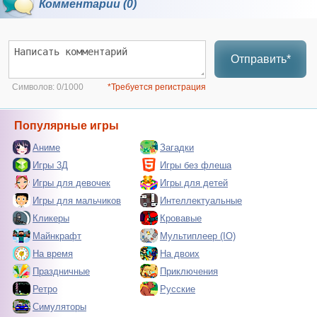
Комментарии (0)
Отправить*
Символов:
0/1000
*Требуется регистрация
Популярные игры
Аниме
Загадки
Игры 3Д
Игры без флеша
Игры для девочек
Игры для детей
Игры для мальчиков
Интеллектуальные
Кликеры
Кровавые
Майнкрафт
Мультиплеер (IO)
На время
На двоих
Праздничные
Приключения
Ретро
Русские
Симуляторы