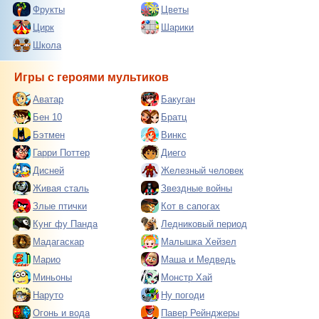
Фрукты
Цветы
Цирк
Шарики
Школа
Игры с героями мультиков
Аватар
Бакуган
Бен 10
Братц
Бэтмен
Винкс
Гарри Поттер
Диего
Дисней
Железный человек
Живая сталь
Звездные войны
Злые птички
Кот в сапогах
Кунг фу Панда
Ледниковый период
Мадагаскар
Малышка Хейзел
Марио
Маша и Медведь
Миньоны
Монстр Хай
Наруто
Ну погоди
Огонь и вода
Павер Рейнджеры