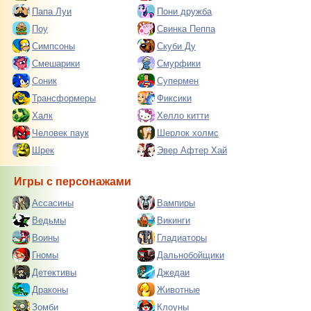
Папа Луи
Пони дружба
Поу
Свинка Пеппа
Симпсоны
Скуби Ду
Смешарики
Смурфики
Соник
Супермен
Трансформеры
Фиксики
Халк
Хелло китти
Человек паук
Шерлок холмс
Шрек
Эвер Афтер Хай
Игры с персонажами
Ассасины
Вампиры
Ведьмы
Викинги
Воины
Гладиаторы
Гномы
Дальнобойщики
Детективы
Джедаи
Драконы
Животные
Зомби
Клоуны