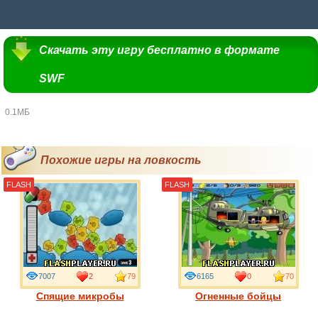
Скачать эту игру бесплатно в формате
SWF
0.1МБ
Похожие игры на ловкость
FLASH
FLASH
7007
2
79
6165
0
70
Спящие микробы
Огненные бойцы