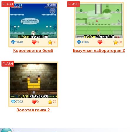
FLASH
FLASH
3448
0
38
4366
0
60
Королевство бомб
Безумная лаборатория 2
FLASH
7092
0
72
Золотая гонка 2