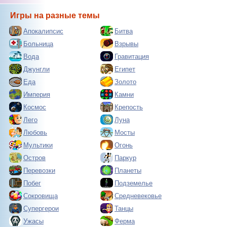
Игры на разные темы
Апокалипсис
Битва
Больница
Взрывы
Вода
Гравитация
Джунгли
Египет
Еда
Золото
Империя
Камни
Космос
Крепость
Лего
Луна
Любовь
Мосты
Мультики
Огонь
Остров
Паркур
Перевозки
Планеты
Побег
Подземелье
Сокровища
Средневековье
Супергерои
Танцы
Ужасы
Ферма