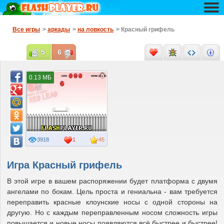
Все игры
>
аркады
>
на ловкость
> Красный грифель
5
6
0.13 МБ
3918
1
45
Игра Красный грифель
В этой игре в вашем распоряжении будет платформа с двумя
ангелами по бокам. Цель проста и гениальна - вам требуется
переправить красные клоунские носы с одной стороны на
другую. Но с каждым переправленным носом сложность игры
повышается и новые носы появляются всё быстрее и быстрее!