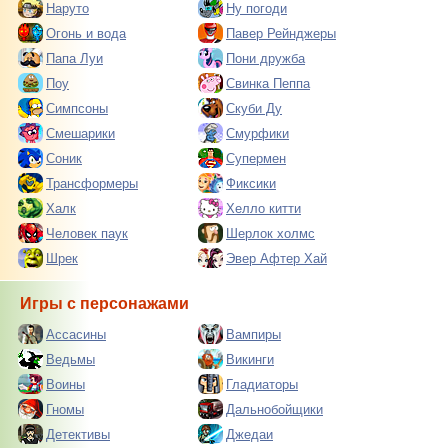
Наруто
Ну погоди
Огонь и вода
Павер Рейнджеры
Папа Луи
Пони дружба
Поу
Свинка Пеппа
Симпсоны
Скуби Ду
Смешарики
Смурфики
Соник
Супермен
Трансформеры
Фиксики
Халк
Хелло китти
Человек паук
Шерлок холмс
Шрек
Эвер Афтер Хай
Игры с персонажами
Ассасины
Вампиры
Ведьмы
Викинги
Воины
Гладиаторы
Гномы
Дальнобойщики
Детективы
Джедаи