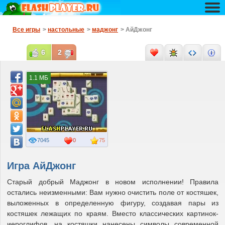
Все игры
>
настольные
>
маджонг
> АйДжонг
6
2
1.1 МБ
7045
0
75
Игра АйДжонг
Старый добрый Маджонг в новом исполнении! Правила
остались неизменными: Вам нужно очистить поле от костяшек,
выложенных в определенную фигуру, создавая пары из
костяшек лежащих по краям. Вместо классических картинок-
иероглифов, на костяшки нанесены символы современной