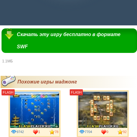
Скачать эту игру бесплатно в формате
SWF
1.1МБ
Похожие игры маджонг
FLASH
FLASH
9742
1
78
7704
0
92