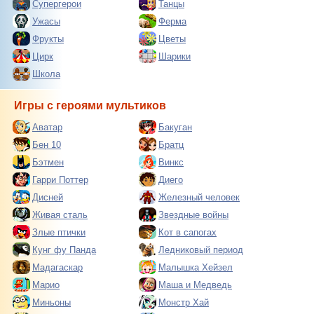
Супергерои
Танцы
Ужасы
Ферма
Фрукты
Цветы
Цирк
Шарики
Школа
Игры с героями мультиков
Аватар
Бакуган
Бен 10
Братц
Бэтмен
Винкс
Гарри Поттер
Диего
Дисней
Железный человек
Живая сталь
Звездные войны
Злые птички
Кот в сапогах
Кунг фу Панда
Ледниковый период
Мадагаскар
Малышка Хейзел
Марио
Маша и Медведь
Миньоны
Монстр Хай