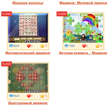
Морское веселье
Маджонг: Меловой период
FLASH
FLASH
9834
0
27
7389
0
67
Математический маджонг
Детская комната – Маджонг
FLASH
8510
0
71
Драгоценный маджонг