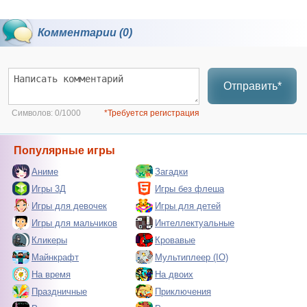
Комментарии (0)
Отправить*
Символов:
0/1000
*Требуется регистрация
Популярные игры
Аниме
Загадки
Игры 3Д
Игры без флеша
Игры для девочек
Игры для детей
Игры для мальчиков
Интеллектуальные
Кликеры
Кровавые
Майнкрафт
Мультиплеер (IO)
На время
На двоих
Праздничные
Приключения