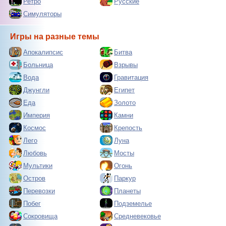
Ретро
Русские
Симуляторы
Игры на разные темы
Апокалипсис
Битва
Больница
Взрывы
Вода
Гравитация
Джунгли
Египет
Еда
Золото
Империя
Камни
Космос
Крепость
Лего
Луна
Любовь
Мосты
Мультики
Огонь
Остров
Паркур
Перевозки
Планеты
Побег
Подземелье
Сокровища
Средневековье