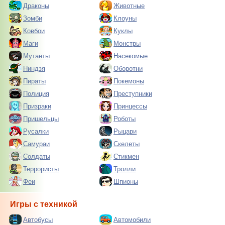
Драконы
Животные
Зомби
Клоуны
Ковбои
Куклы
Маги
Монстры
Мутанты
Насекомые
Ниндзя
Оборотни
Пираты
Покемоны
Полиция
Преступники
Призраки
Принцессы
Пришельцы
Роботы
Русалки
Рыцари
Самураи
Скелеты
Солдаты
Стикмен
Террористы
Тролли
Феи
Шпионы
Игры с техникой
Автобусы
Автомобили