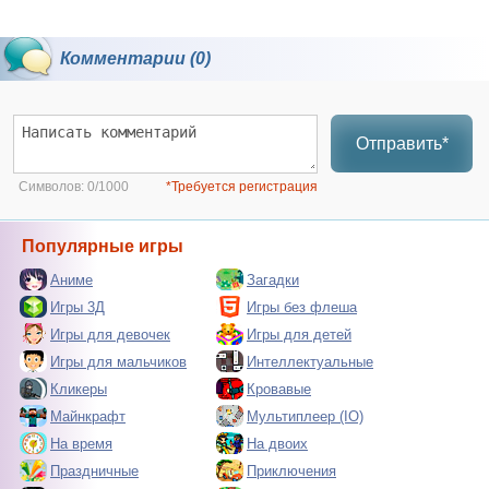
Комментарии (0)
Отправить*
Символов:
0/1000
*Требуется регистрация
Популярные игры
Аниме
Загадки
Игры 3Д
Игры без флеша
Игры для девочек
Игры для детей
Игры для мальчиков
Интеллектуальные
Кликеры
Кровавые
Майнкрафт
Мультиплеер (IO)
На время
На двоих
Праздничные
Приключения