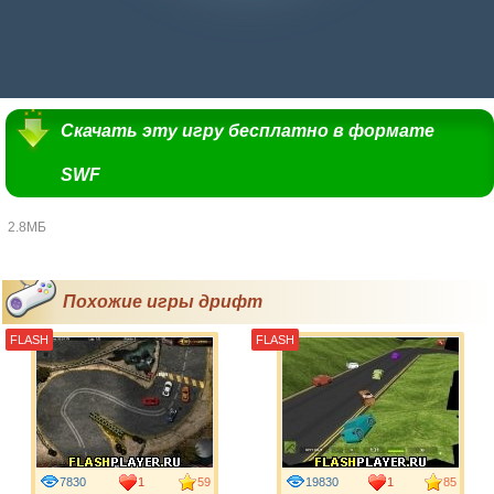
Скачать эту игру бесплатно в формате
SWF
2.8МБ
Похожие игры дрифт
FLASH
FLASH
7830
1
59
19830
1
85