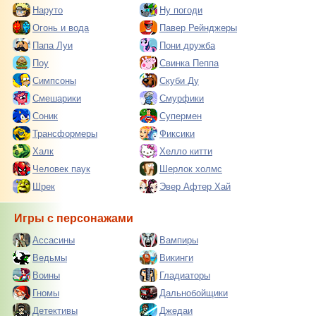
Наруто
Ну погоди
Огонь и вода
Павер Рейнджеры
Папа Луи
Пони дружба
Поу
Свинка Пеппа
Симпсоны
Скуби Ду
Смешарики
Смурфики
Соник
Супермен
Трансформеры
Фиксики
Халк
Хелло китти
Человек паук
Шерлок холмс
Шрек
Эвер Афтер Хай
Игры с персонажами
Ассасины
Вампиры
Ведьмы
Викинги
Воины
Гладиаторы
Гномы
Дальнобойщики
Детективы
Джедаи