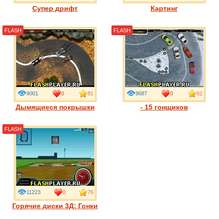
Супер дрифт
Картинг
FLASH
FLASH
9001
0
81
9687
0
62
Дымящиеся покрышки
- 15 гонщиков
FLASH
11223
0
76
Горячие диски 3Д: Гонки