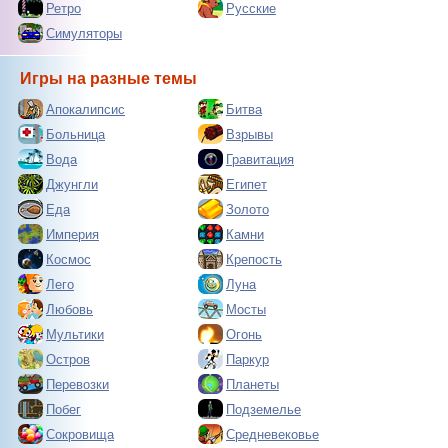
Ретро
Русские
Симуляторы
Игры на разные темы
Апокалипсис
Битва
Больница
Взрывы
Вода
Гравитация
Джунгли
Египет
Еда
Золото
Империя
Камни
Космос
Крепость
Лего
Луна
Любовь
Мосты
Мультики
Огонь
Остров
Паркур
Перевозки
Планеты
Побег
Подземелье
Сокровища
Средневековье