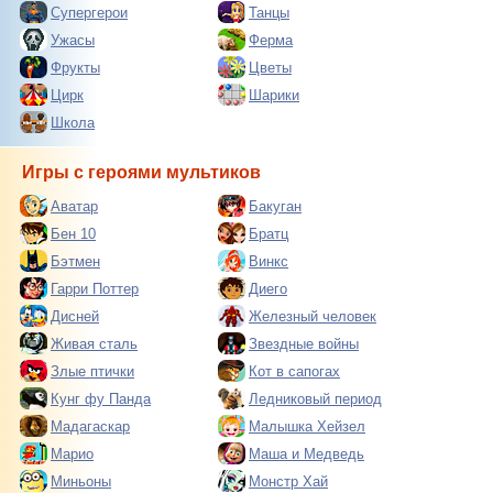
Супергерои
Танцы
Ужасы
Ферма
Фрукты
Цветы
Цирк
Шарики
Школа
Игры с героями мультиков
Аватар
Бакуган
Бен 10
Братц
Бэтмен
Винкс
Гарри Поттер
Диего
Дисней
Железный человек
Живая сталь
Звездные войны
Злые птички
Кот в сапогах
Кунг фу Панда
Ледниковый период
Мадагаскар
Малышка Хейзел
Марио
Маша и Медведь
Миньоны
Монстр Хай