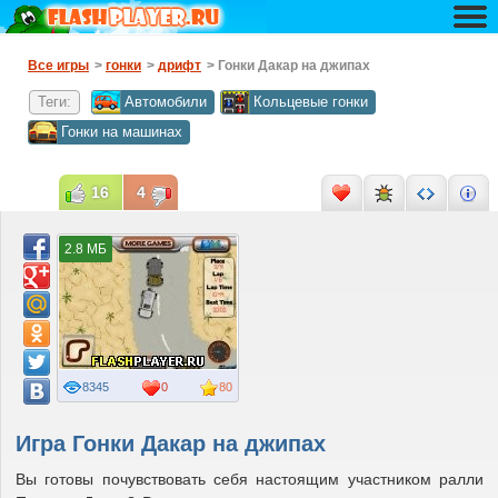
Все игры
>
гонки
>
дрифт
> Гонки Дакар на джипах
Теги:
Автомобили
Кольцевые гонки
Гонки на машинах
16
4
2.8 МБ
8345
0
80
Игра Гонки Дакар на джипах
Вы готовы почувствовать себя настоящим участником ралли