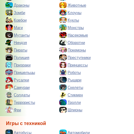
Драконы
Животные
Зомби
Клоуны
Ковбои
Куклы
Маги
Монстры
Мутанты
Насекомые
Ниндзя
Оборотни
Пираты
Покемоны
Полиция
Преступники
Призраки
Принцессы
Пришельцы
Роботы
Русалки
Рыцари
Самураи
Скелеты
Солдаты
Стикмен
Террористы
Тролли
Феи
Шпионы
Игры с техникой
Автобусы
Автомобили