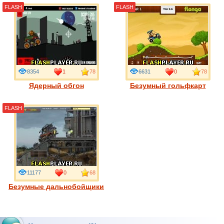
FLASH
FLASH
8354
1
78
6631
0
78
Ядерный обгон
Безумный гольфкарт
FLASH
11177
0
68
Безумные дальнобойщики