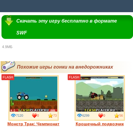
Скачать эту игру бесплатно в формате
SWF
4.9МБ
Похожие игры гонки на внедорожниках
FLASH
FLASH
7120
0
73
6299
0
56
Монстр Трак: Чемпионат
Крошечный подвозчик