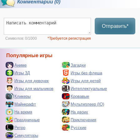
Комментарии (0)
Отправить*
Символов:
0/1000
*Требуется регистрация
Популярные игры
Аниме
Загадки
Игры 3Д
Игры без флеша
Игры для девочек
Игры для детей
Игры для мальчиков
Интеллектуальные
Кликеры
Кровавые
Майнкрафт
Мультиплеер (IO)
На время
На двоих
Праздничные
Приключения
Ретро
Русские
Симуляторы