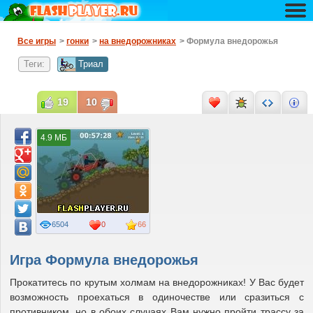
Все игры
>
гонки
>
на внедорожниках
> Формула внедорожья
Теги:
Триал
19
10
4.9 МБ
6504
0
66
Игра Формула внедорожья
Прокатитесь по крутым холмам на внедорожниках! У Вас будет
возможность проехаться в одиночестве или сразиться с
противником, но в обоих случаях Вам нужно пройти трассу за