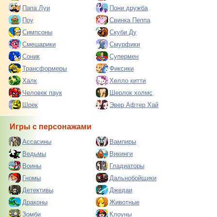
Папа Луи
Пони дружба
Поу
Свинка Пеппа
Симпсоны
Скуби Ду
Смешарики
Смурфики
Соник
Супермен
Трансформеры
Фиксики
Халк
Хелло китти
Человек паук
Шерлок холмс
Шрек
Эвер Афтер Хай
Игры с персонажами
Ассасины
Вампиры
Ведьмы
Викинги
Воины
Гладиаторы
Гномы
Дальнобойщики
Детективы
Джедаи
Драконы
Животные
Зомби
Клоуны