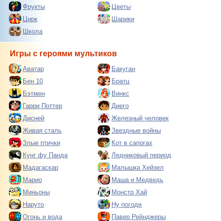
Фрукты
Цветы
Цирк
Шарики
Школа
Игры с героями мультиков
Аватар
Бакуган
Бен 10
Братц
Бэтмен
Винкс
Гарри Поттер
Диего
Дисней
Железный человек
Живая сталь
Звездные войны
Злые птички
Кот в сапогах
Кунг фу Панда
Ледниковый период
Мадагаскар
Малышка Хейзел
Марио
Маша и Медведь
Миньоны
Монстр Хай
Наруто
Ну погоди
Огонь и вода
Павер Рейнджеры