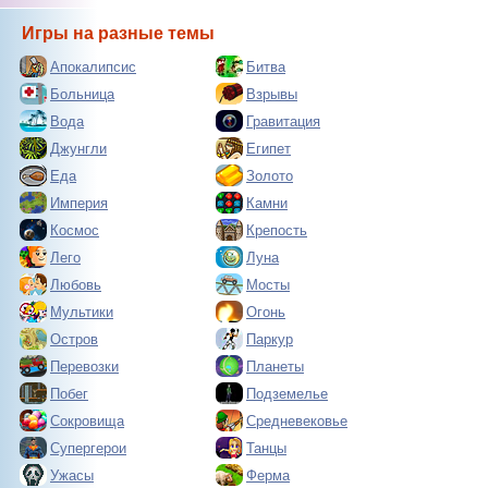
Игры на разные темы
Апокалипсис
Битва
Больница
Взрывы
Вода
Гравитация
Джунгли
Египет
Еда
Золото
Империя
Камни
Космос
Крепость
Лего
Луна
Любовь
Мосты
Мультики
Огонь
Остров
Паркур
Перевозки
Планеты
Побег
Подземелье
Сокровища
Средневековье
Супергерои
Танцы
Ужасы
Ферма