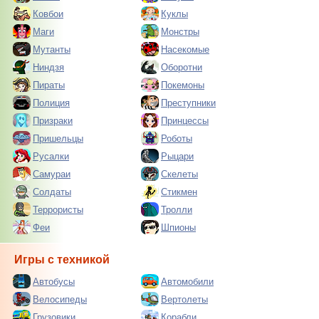
Ковбои
Куклы
Маги
Монстры
Мутанты
Насекомые
Ниндзя
Оборотни
Пираты
Покемоны
Полиция
Преступники
Призраки
Принцессы
Пришельцы
Роботы
Русалки
Рыцари
Самураи
Скелеты
Солдаты
Стикмен
Террористы
Тролли
Феи
Шпионы
Игры с техникой
Автобусы
Автомобили
Велосипеды
Вертолеты
Грузовики
Корабли