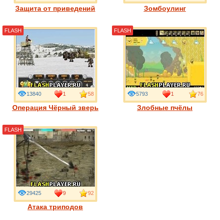
Защита от приведений
Зомбоулинг
FLASH
FLASH
13840
1
58
5793
1
76
Операция Чёрный зверь
Злобные пчёлы
FLASH
29425
9
92
Атака триподов