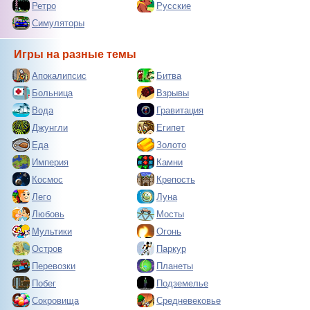
Ретро
Русские
Симуляторы
Игры на разные темы
Апокалипсис
Битва
Больница
Взрывы
Вода
Гравитация
Джунгли
Египет
Еда
Золото
Империя
Камни
Космос
Крепость
Лего
Луна
Любовь
Мосты
Мультики
Огонь
Остров
Паркур
Перевозки
Планеты
Побег
Подземелье
Сокровища
Средневековье