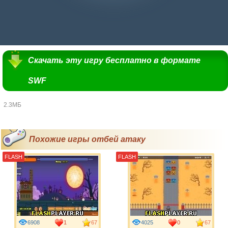
Скачать эту игру бесплатно в формате
SWF
2.3МБ
Похожие игры отбей атаку
FLASH
FLASH
6908
1
67
4025
0
67