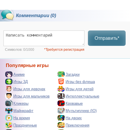
Комментарии (0)
Отправить*
Символов:
0/1000
*Требуется регистрация
Популярные игры
Аниме
Загадки
Игры 3Д
Игры без флеша
Игры для девочек
Игры для детей
Игры для мальчиков
Интеллектуальные
Кликеры
Кровавые
Майнкрафт
Мультиплеер (IO)
На время
На двоих
Праздничные
Приключения