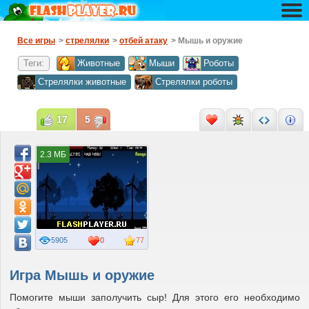
Все игры
>
стрелялки
>
отбей атаку
> Мышь и оружие
Теги:
Животные
Мыши
Роботы
Стрелялки животные
Стрелялки роботы
17
5
2.3 МБ
5905
0
77
Игра Мышь и оружие
Помогите мыши заполучить сыр! Для этого его необходимо