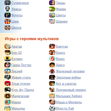
Супергерои
Танцы
Ужасы
Ферма
Фрукты
Цветы
Цирк
Шарики
Школа
Игры с героями мультиков
Аватар
Бакуган
Бен 10
Братц
Бэтмен
Винкс
Гарри Поттер
Диего
Дисней
Железный человек
Живая сталь
Звездные войны
Злые птички
Кот в сапогах
Кунг фу Панда
Ледниковый период
Мадагаскар
Малышка Хейзел
Марио
Маша и Медведь
Миньоны
Монстр Хай