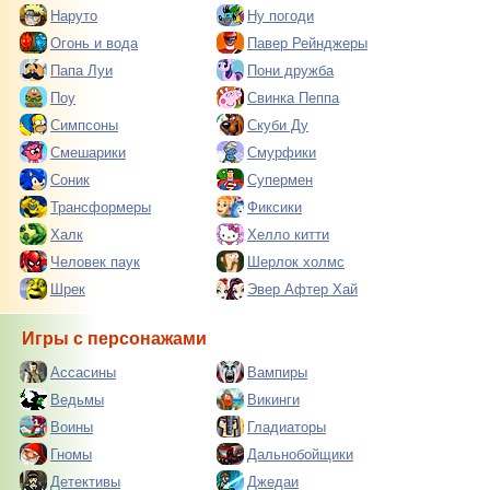
Наруто
Ну погоди
Огонь и вода
Павер Рейнджеры
Папа Луи
Пони дружба
Поу
Свинка Пеппа
Симпсоны
Скуби Ду
Смешарики
Смурфики
Соник
Супермен
Трансформеры
Фиксики
Халк
Хелло китти
Человек паук
Шерлок холмс
Шрек
Эвер Афтер Хай
Игры с персонажами
Ассасины
Вампиры
Ведьмы
Викинги
Воины
Гладиаторы
Гномы
Дальнобойщики
Детективы
Джедаи