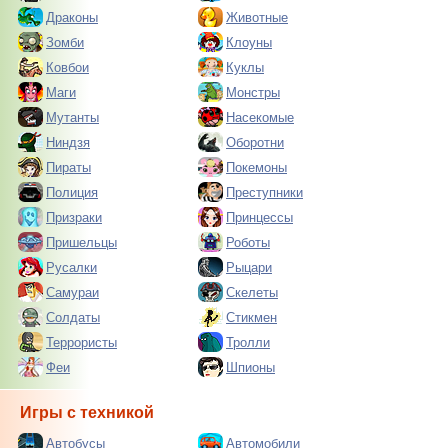
Драконы
Животные
Зомби
Клоуны
Ковбои
Куклы
Маги
Монстры
Мутанты
Насекомые
Ниндзя
Оборотни
Пираты
Покемоны
Полиция
Преступники
Призраки
Принцессы
Пришельцы
Роботы
Русалки
Рыцари
Самураи
Скелеты
Солдаты
Стикмен
Террористы
Тролли
Феи
Шпионы
Игры с техникой
Автобусы
Автомобили