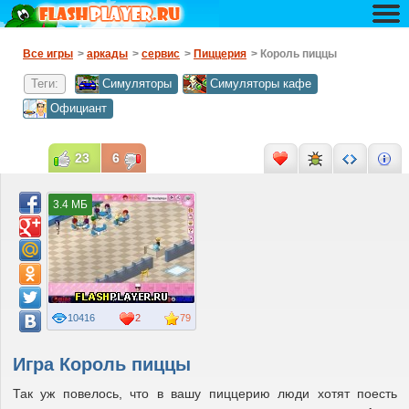
Все игры
>
аркады
>
сервис
>
Пиццерия
> Король пиццы
Теги:
Симуляторы
Симуляторы кафе
Официант
23
6
3.4 МБ
10416
2
79
Игра Король пиццы
Так уж повелось, что в вашу пиццерию люди хотят поесть