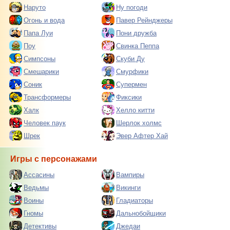
Наруто
Ну погоди
Огонь и вода
Павер Рейнджеры
Папа Луи
Пони дружба
Поу
Свинка Пеппа
Симпсоны
Скуби Ду
Смешарики
Смурфики
Соник
Супермен
Трансформеры
Фиксики
Халк
Хелло китти
Человек паук
Шерлок холмс
Шрек
Эвер Афтер Хай
Игры с персонажами
Ассасины
Вампиры
Ведьмы
Викинги
Воины
Гладиаторы
Гномы
Дальнобойщики
Детективы
Джедаи