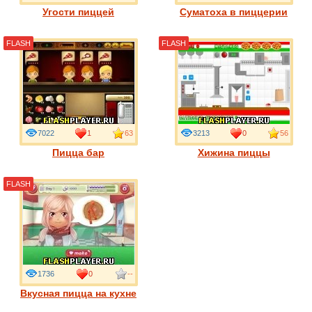
Угости пиццей
Суматоха в пиццерии
FLASH
FLASH
7022
1
63
3213
0
56
Пицца бар
Хижина пиццы
FLASH
1736
0
--
Вкусная пицца на кухне