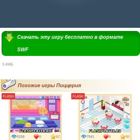
Скачать эту игру бесплатно в формате
SWF
3.4МБ
Похожие игры Пиццерия
FLASH
FLASH
5159
0
62
7541
0
80