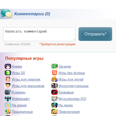
Комментарии (0)
Отправить*
Символов:
0/1000
*Требуется регистрация
Популярные игры
Аниме
Загадки
Игры 3Д
Игры без флеша
Игры для девочек
Игры для детей
Игры для мальчиков
Интеллектуальные
Кликеры
Кровавые
Майнкрафт
Мультиплеер (IO)
На время
На двоих
Праздничные
Приключения