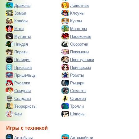
Драконы
Животные
Зомби
Клоуны
Ковбои
Куклы
Маги
Монстры
Мутанты
Насекомые
Ниндзя
Оборотни
Пираты
Покемоны
Полиция
Преступники
Призраки
Принцессы
Пришельцы
Роботы
Русалки
Рыцари
Самураи
Скелеты
Солдаты
Стикмен
Террористы
Тролли
Феи
Шпионы
Игры с техникой
Автобусы
Автомобили