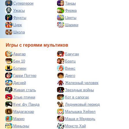
Супергерои
Танцы
Ужасы
Ферма
Фрукты
Цветы
Цирк
Шарики
Школа
Игры с героями мультиков
Аватар
Бакуган
Бен 10
Братц
Бэтмен
Винкс
Гарри Поттер
Диего
Дисней
Железный человек
Живая сталь
Звездные войны
Злые птички
Кот в сапогах
Кунг фу Панда
Ледниковый период
Мадагаскар
Малышка Хейзел
Марио
Маша и Медведь
Миньоны
Монстр Хай