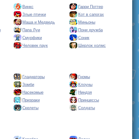
Винкс
Гарри Поттер
Злые птички
Кот в сапогах
Маша и Медведь
Миньоны
ы
Папа Луи
Пони дружба
Смурфики
Соник
Человек паук
Шерлок холмс
Гладиаторы
Гномы
Зомби
Клоуны
Насекомые
Ниндзя
Призраки
Принцессы
Скелеты
Солдаты