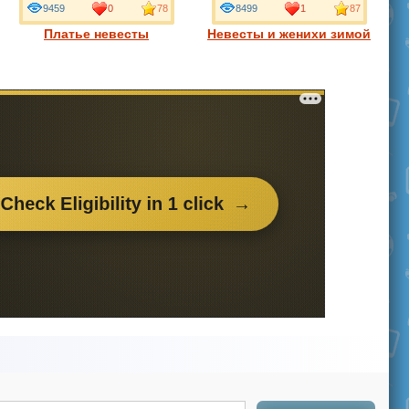
9459
0
78
8499
1
87
Платье невесты
Невесты и женихи зимой