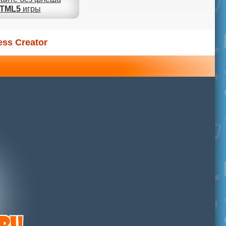
TML5
игры
ss Creator