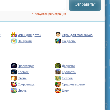
Отправить*
*Требуется регистрация
к
Игры для детей
Игры для мальчиков
На время
На двоих
Гравитация
Джунгли
Космос
Крепость
Огонь
Остров
Сокровища
Средневековье
Цветы
Цирк