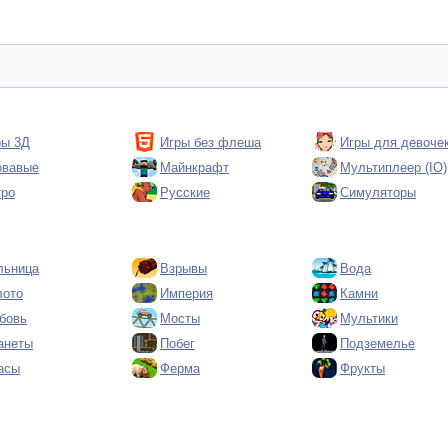
ры 3Д
Игры без флеша
Игры для девоче
овавые
Майнкрафт
Мультиплеер (IO)
тро
Русские
Симуляторы
льница
Взрывы
Вода
лото
Империя
Камни
бовь
Мосты
Мультики
анеты
Побег
Подземелье
асы
Ферма
Фрукты