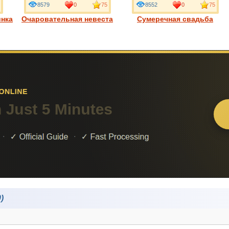
8579
0
75
8552
0
75
инка
Очаровательная невеста
Сумеречная свадьба
)