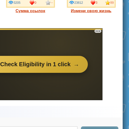
3205
0
--
23812
3
89
Сумма ссылок
Измени свою жизнь