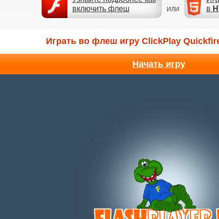
включить флеш
в
H
ИЛИ
Играть во флеш игру ClickPlay Quickfir
Начать игру