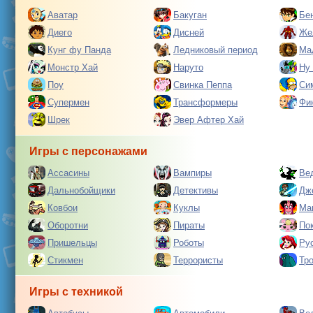
Аватар
Бакуган
Бе
Диего
Дисней
Же
Кунг фу Панда
Ледниковый период
Ма
Монстр Хай
Наруто
Ну
Поу
Свинка Пеппа
Си
Супермен
Трансформеры
Фи
Шрек
Эвер Афтер Хай
Игры с персонажами
Ассасины
Вампиры
Ве
Дальнобойщики
Детективы
Дж
Ковбои
Куклы
Ма
Оборотни
Пираты
По
Пришельцы
Роботы
Ру
Стикмен
Террористы
Тр
Игры с техникой