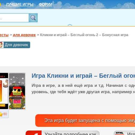
ЛУЧШИЕ ИГРЫ
ФОРУМ
есты
>
для девочек
> Кликни и играй – Беглый огонь 2 – Бонусная игра
Для девочек
Игра Кликни и играй – Беглый ого
Игра в игре, а в ней ещё игра и т.д. Начиная с 
уровень, где тебя ждёт уже другая игра, например н
80
Эта игра будет запущена с помощью эм
Узнайте подробнее как
Игр