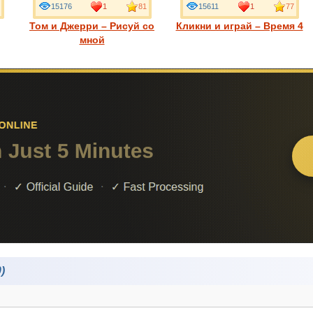
15176
1
81
15611
1
77
Том и Джерри – Рисуй со
Кликни и играй – Время 4
мной
)