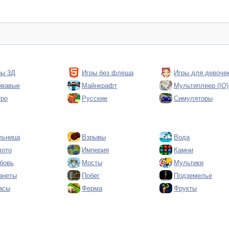
ры 3Д
Игры без флеша
Игры для девоче
овавые
Майнкрафт
Мультиплеер (IO)
тро
Русские
Симуляторы
льница
Взрывы
Вода
лото
Империя
Камни
бовь
Мосты
Мультики
анеты
Побег
Подземелье
асы
Ферма
Фрукты