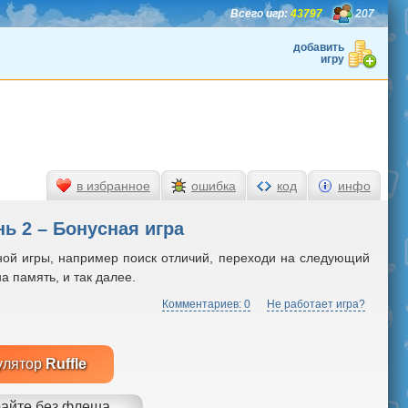
Всего игр:
43797
207
добавить
игру
в избранное
ошибка
код
инфо
нь 2 – Бонусная игра
одной игры, например поиск отличий, переходи на следующий
а память, и так далее.
Комментариев: 0
Не работает игра?
улятор
Ruffle
айте без флеша