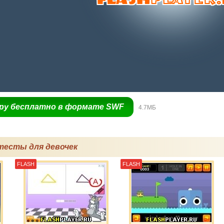
гру бесплатно в формате SWF
4.7МБ
тесты для девочек
FLASH
FLASH