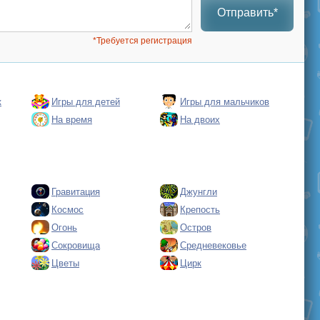
Отправить*
*Требуется регистрация
к
Игры для детей
Игры для мальчиков
На время
На двоих
Гравитация
Джунгли
Космос
Крепость
Огонь
Остров
Сокровища
Средневековье
Цветы
Цирк