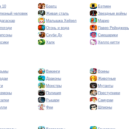
н 10
Братц
Бэтмен
лезный человек
Живая сталь
Звездные войны
дагаскар
Малышка Хейзел
Марио
 погоди
Огонь и вода
Павер Рейнджер
мпсоны
Скуби Ду
Смешарики
ксики
Халк
Хелло китти
дьмы
Викинги
Воины
едаи
Драконы
Животные
ги
Монстры
Мутанты
кемоны
Полиция
Преступники
салки
Рыцари
Самураи
олли
Феи
Шпионы