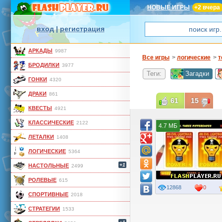
НОВЫЕ ИГРЫ
+2 вчера
вход
|
регистрация
АРКАДЫ
9987
Все игры
>
логические
>
т
БРОДИЛКИ
3977
Теги:
Загадки
ГОНКИ
4320
ДРАКИ
861
61
15
КВЕСТЫ
4921
КЛАССИЧЕСКИЕ
2122
4.7 МБ
ЛЕТАЛКИ
1408
ЛОГИЧЕСКИЕ
5364
+1
НАСТОЛЬНЫЕ
2499
РОЛЕВЫЕ
615
12868
0
СПОРТИВНЫЕ
2018
СТРАТЕГИИ
1533