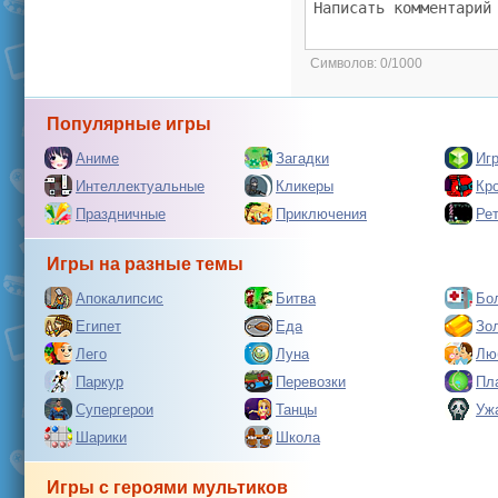
Символов:
0/1000
Популярные игры
Аниме
Загадки
Иг
Интеллектуальные
Кликеры
Кр
Праздничные
Приключения
Ре
Игры на разные темы
Апокалипсис
Битва
Бо
Египет
Еда
Зо
Лего
Луна
Лю
Паркур
Перевозки
Пл
Супергерои
Танцы
Уж
Шарики
Школа
Игры с героями мультиков