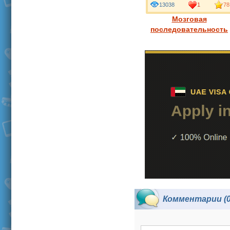
13038
1
78
Мозговая
последовательность
Комментарии (0