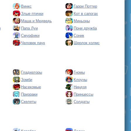
Винкс
Гарри Поттер
Злые птички
Кот в сапогах
Маша и Медведь
Миньоны
ы
Папа Луи
Пони дружба
Смурфики
Соник
Человек паук
Шерлок холмс
Гладиаторы
Гномы
Зомби
Клоуны
Насекомые
Ниндзя
Призраки
Принцессы
Скелеты
Солдаты