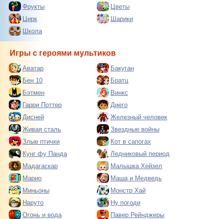
Фрукты
Цветы
Цирк
Шарики
Школа
Игры с героями мультиков
Аватар
Бакуган
Бен 10
Братц
Бэтмен
Винкс
Гарри Поттер
Диего
Дисней
Железный человек
Живая сталь
Звездные войны
Злые птички
Кот в сапогах
Кунг фу Панда
Ледниковый период
Мадагаскар
Малышка Хейзел
Марио
Маша и Медведь
Миньоны
Монстр Хай
Наруто
Ну погоди
Огонь и вода
Павер Рейнджеры