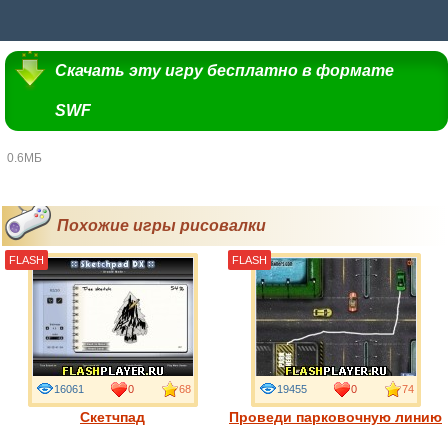
Скачать эту игру бесплатно в формате
SWF
0.6МБ
Похожие игры рисовалки
FLASH
FLASH
16061
0
68
19455
0
74
Скетчпад
Проведи парковочную линию