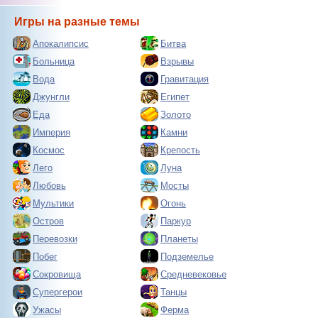
Игры на разные темы
Апокалипсис
Битва
Больница
Взрывы
Вода
Гравитация
Джунгли
Египет
Еда
Золото
Империя
Камни
Космос
Крепость
Лего
Луна
Любовь
Мосты
Мультики
Огонь
Остров
Паркур
Перевозки
Планеты
Побег
Подземелье
Сокровища
Средневековье
Супергерои
Танцы
Ужасы
Ферма