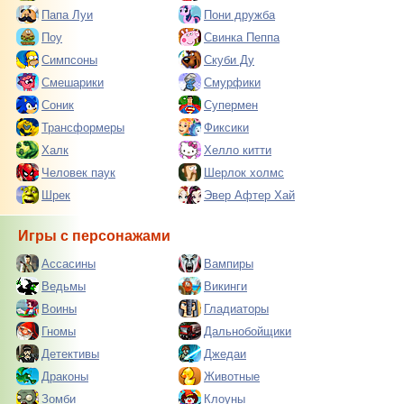
Папа Луи
Пони дружба
Поу
Свинка Пеппа
Симпсоны
Скуби Ду
Смешарики
Смурфики
Соник
Супермен
Трансформеры
Фиксики
Халк
Хелло китти
Человек паук
Шерлок холмс
Шрек
Эвер Афтер Хай
Игры с персонажами
Ассасины
Вампиры
Ведьмы
Викинги
Воины
Гладиаторы
Гномы
Дальнобойщики
Детективы
Джедаи
Драконы
Животные
Зомби
Клоуны