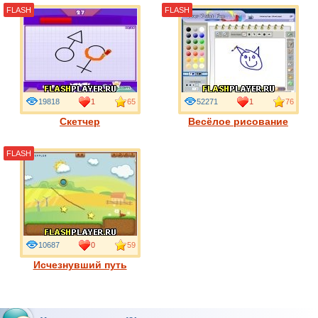
FLASH
FLASH
19818
1
65
52271
1
76
Скетчер
Весёлое рисование
FLASH
10687
0
59
Исчезнувший путь