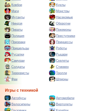
Ковбои
Куклы
Маги
Монстры
Мутанты
Насекомые
Ниндзя
Оборотни
Пираты
Покемоны
Полиция
Преступники
Призраки
Принцессы
Пришельцы
Роботы
Русалки
Рыцари
Самураи
Скелеты
Солдаты
Стикмен
Террористы
Тролли
Феи
Шпионы
Игры с техникой
Автобусы
Автомобили
Велосипеды
Вертолеты
Грузовики
Корабли