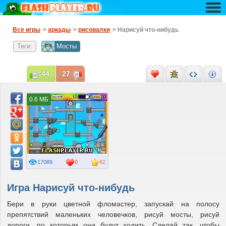
Все игры
>
аркады
>
рисовалки
> Нарисуй что-нибудь
Теги:
Мосты
44
27
0.6 МБ
17089
0
62
Игра Нарисуй что-нибудь
Бери в руки цветной фломастер, запускай на полосу
препятствий маленьких человечков, рисуй мосты, рисуй
дороги, по которым они будут ходить. Сделай так, чтобы