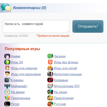
Комментарии (0)
Отправить*
Символов:
0/1000
*Требуется регистрация
Популярные игры
Аниме
Загадки
Игры 3Д
Игры без флеша
Игры для девочек
Игры для детей
Игры для мальчиков
Интеллектуальные
Кликеры
Кровавые
Майнкрафт
Мультиплеер (IO)
На время
На двоих
Праздничные
Приключения
Ретро
Русские