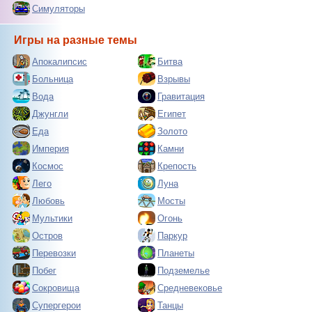
Симуляторы
Игры на разные темы
Апокалипсис
Битва
Больница
Взрывы
Вода
Гравитация
Джунгли
Египет
Еда
Золото
Империя
Камни
Космос
Крепость
Лего
Луна
Любовь
Мосты
Мультики
Огонь
Остров
Паркур
Перевозки
Планеты
Побег
Подземелье
Сокровища
Средневековье
Супергерои
Танцы