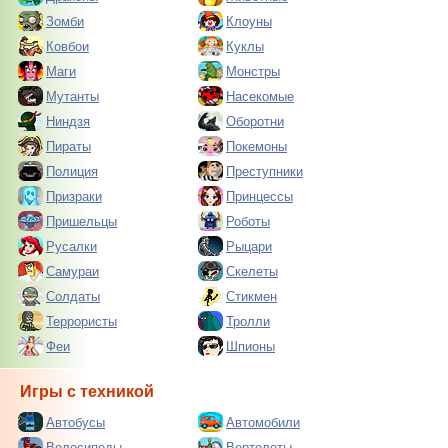
Зомби
Клоуны
Ковбои
Куклы
Маги
Монстры
Мутанты
Насекомые
Ниндзя
Оборотни
Пираты
Покемоны
Полиция
Преступники
Призраки
Принцессы
Пришельцы
Роботы
Русалки
Рыцари
Самураи
Скелеты
Солдаты
Стикмен
Террористы
Тролли
Феи
Шпионы
Игры с техникой
Автобусы
Автомобили
Велосипеды
Вертолеты