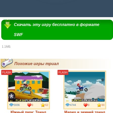
Скачать эту игру бесплатно в формате
SWF
1.1МБ
Похожие игры триал
FLASH
FLASH
5936
0
62
4744
0
44
Южный парк: Триал
Марио и зимний триал