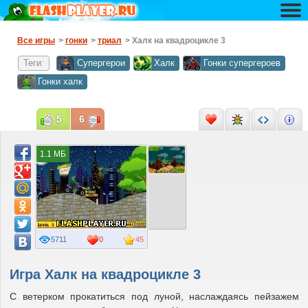
Все игры
>
гонки
>
триал
> Халк на квадроцикле 3
Теги:
Супергерои
Халк
Гонки супергероев
Гонки халк
5
6
1.1 МБ
5711
0
45
Игра Халк на квадроцикле 3
С ветерком прокатиться под луной, наслаждаясь пейзажем