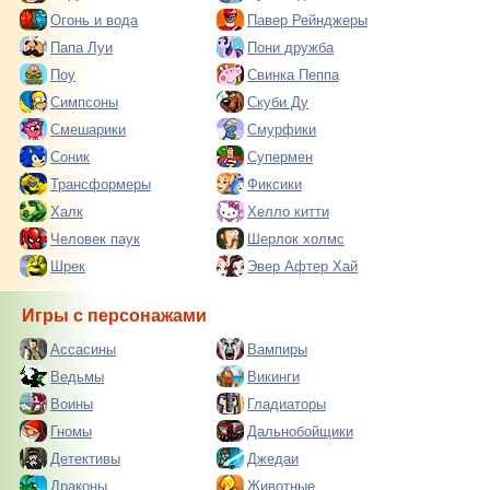
Огонь и вода
Павер Рейнджеры
Папа Луи
Пони дружба
Поу
Свинка Пеппа
Симпсоны
Скуби Ду
Смешарики
Смурфики
Соник
Супермен
Трансформеры
Фиксики
Халк
Хелло китти
Человек паук
Шерлок холмс
Шрек
Эвер Афтер Хай
Игры с персонажами
Ассасины
Вампиры
Ведьмы
Викинги
Воины
Гладиаторы
Гномы
Дальнобойщики
Детективы
Джедаи
Драконы
Животные