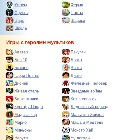
Ужасы
Ферма
Фрукты
Цветы
Цирк
Шарики
Школа
Игры с героями мультиков
Аватар
Бакуган
Бен 10
Братц
Бэтмен
Винкс
Гарри Поттер
Диего
Дисней
Железный человек
Живая сталь
Звездные войны
Злые птички
Кот в сапогах
Кунг фу Панда
Ледниковый период
Мадагаскар
Малышка Хейзел
Марио
Маша и Медведь
Миньоны
Монстр Хай
Наруто
Ну погоди