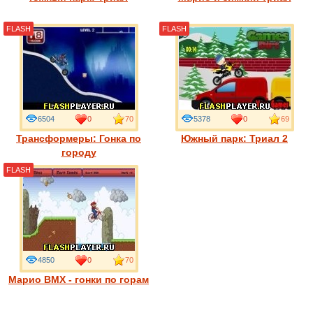
FLASH
FLASH
6504
0
70
5378
0
69
Трансформеры: Гонка по
Южный парк: Триал 2
городу
FLASH
4850
0
70
Марио BMX - гонки по горам