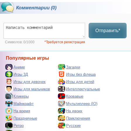
Комментарии (0)
Отправить*
Символов:
0/1000
*Требуется регистрация
Популярные игры
Аниме
Загадки
Игры 3Д
Игры без флеша
Игры для девочек
Игры для детей
Игры для мальчиков
Интеллектуальные
Кликеры
Кровавые
Майнкрафт
Мультиплеер (IO)
На время
На двоих
Праздничные
Приключения
Ретро
Русские