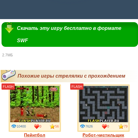
Скачать эту игру бесплатно в формате
SWF
2.7МБ
Похожие игры стрелялки с прохождением
FLASH
FLASH
10400
0
56
7626
0
79
Пейнтбол
Робот-чистильщик