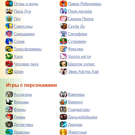
Огонь и вода
Павер Рейнджеры
Папа Луи
Пони дружба
Поу
Свинка Пеппа
Симпсоны
Скуби Ду
Смешарики
Смурфики
Соник
Супермен
Трансформеры
Фиксики
Халк
Хелло китти
Человек паук
Шерлок холмс
Шрек
Эвер Афтер Хай
Игры с персонажами
Ассасины
Вампиры
Ведьмы
Викинги
Воины
Гладиаторы
Гномы
Дальнобойщики
Детективы
Джедаи
Драконы
Животные