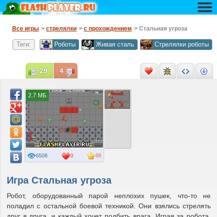
Все игры
>
стрелялки
>
с прохождением
> Стальная угроза
Теги:
Роботы
Живая сталь
Стрелялки роботы
29
4
2.7 МБ
6508
0
88
Игра Стальная угроза
Робот, оборудованный парой неплохих пушек, что-то не
поладил с остальной боевой техникой. Они взялись стрелять
друг в друга, и каждый хочет подбить врага. Играя за робота,