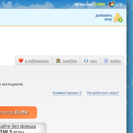
Всего игр:
43805
179
добавить
игру
в избранное
ошибка
код
инфо
 мотоцикле.
Комментариев: 0
Не работает игра?
улятор
Ruffle
айте без флеша
TML5
игры