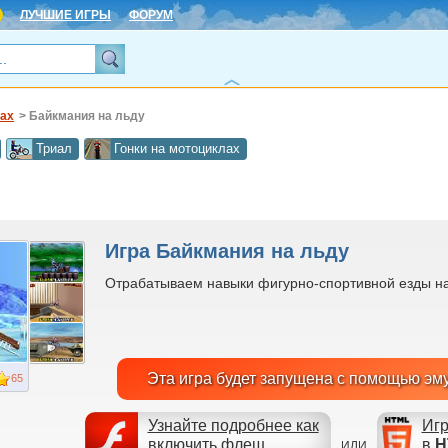
ЛУЧШИЕ ИГРЫ
ФОРУМ
ках
> Байкмания на льду
Триал
Гонки на мотоциклах
Игра Байкмания на льду
Отрабатываем навыки фигурно-спортивной езды на
Эта игра будет запущена с помощью эм
65
Узнайте подробнее как
Игр
включить флеш
в
H
ИЛИ