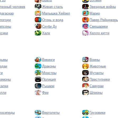
н 10
Братц
Бэтмен
лезный человек
Живая сталь
Звездные войны
дагаскар
Малышка Хейзел
Марио
 погоди
Огонь и вода
Павер Рейнджер
мпсоны
Скуби Ду
Смешарики
ксики
Халк
Хелло китти
дьмы
Викинги
Воины
едаи
Драконы
Животные
ги
Монстры
Мутанты
кемоны
Полиция
Преступники
салки
Рыцари
Самураи
олли
Феи
Шпионы
лосипеды
Вертолеты
Грузовики