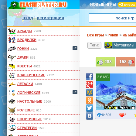
НОВЫЕ ИГРЫ
+2 вчера
вход
|
регистрация
АРКАДЫ
9989
Все игры
>
гонки
>
на бай
БРОДИЛКИ
3978
Теги:
Мотоциклы
+1
ГОНКИ
4321
ДРАКИ
861
288
158
КВЕСТЫ
4921
КЛАССИЧЕСКИЕ
2122
2.6 МБ
ЛЕТАЛКИ
1408
+1
ЛОГИЧЕСКИЕ
5366
НАСТОЛЬНЫЕ
2500
РОЛЕВЫЕ
615
84596
5
СПОРТИВНЫЕ
2019
СТРАТЕГИИ
1533