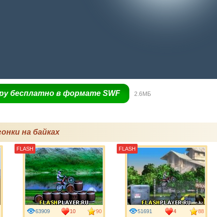
гру бесплатно в формате SWF
2.6МБ
онки на байках
FLASH
FLASH
63909
10
90
51691
4
88