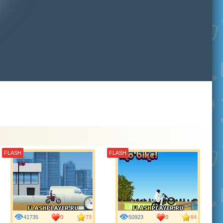
FLASH
FLASH
41735
0
73
50923
0
84