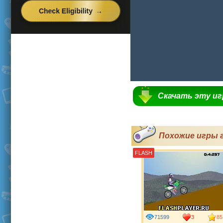
Скачать эту и
Похожие игры г
FLASH
71599
3
85