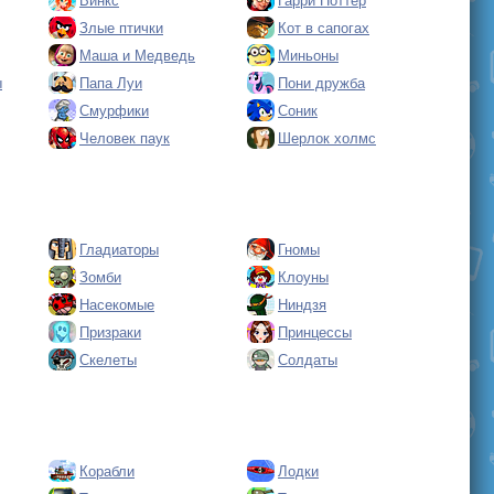
Винкс
Гарри Поттер
Злые птички
Кот в сапогах
Маша и Медведь
Миньоны
ы
Папа Луи
Пони дружба
Смурфики
Соник
Человек паук
Шерлок холмс
Гладиаторы
Гномы
Зомби
Клоуны
Насекомые
Ниндзя
Призраки
Принцессы
Скелеты
Солдаты
Корабли
Лодки