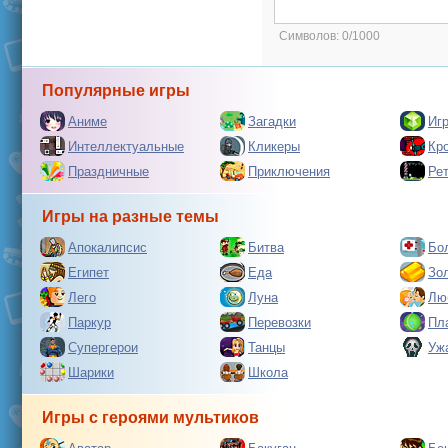
Символов:
0/1000
Популярные игры
Аниме
Загадки
Иг
Интеллектуальные
Кликеры
Кр
Праздничные
Приключения
Ре
Игры на разные темы
Апокалипсис
Битва
Бо
Египет
Еда
Зо
Лего
Луна
Лю
Паркур
Перевозки
Пл
Супергерои
Танцы
Уж
Шарики
Школа
Игры с героями мультиков