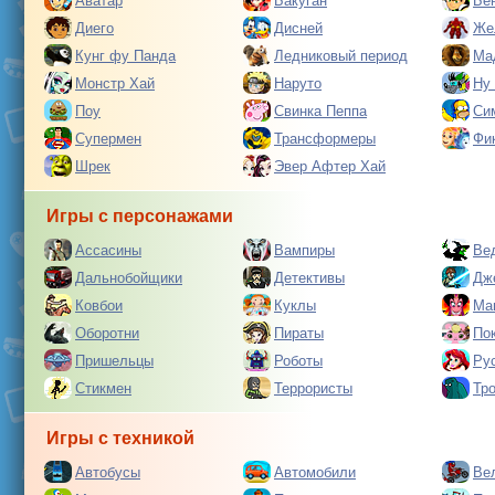
Аватар
Бакуган
Бе
Диего
Дисней
Же
Кунг фу Панда
Ледниковый период
Ма
Монстр Хай
Наруто
Ну
Поу
Свинка Пеппа
Си
Супермен
Трансформеры
Фи
Шрек
Эвер Афтер Хай
Игры с персонажами
Ассасины
Вампиры
Ве
Дальнобойщики
Детективы
Дж
Ковбои
Куклы
Ма
Оборотни
Пираты
По
Пришельцы
Роботы
Ру
Стикмен
Террористы
Тр
Игры с техникой
Автобусы
Автомобили
Ве