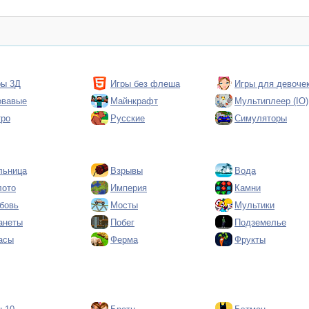
ры 3Д
Игры без флеша
Игры для девоче
овавые
Майнкрафт
Мультиплеер (IO)
тро
Русские
Симуляторы
льница
Взрывы
Вода
лото
Империя
Камни
бовь
Мосты
Мультики
анеты
Побег
Подземелье
асы
Ферма
Фрукты