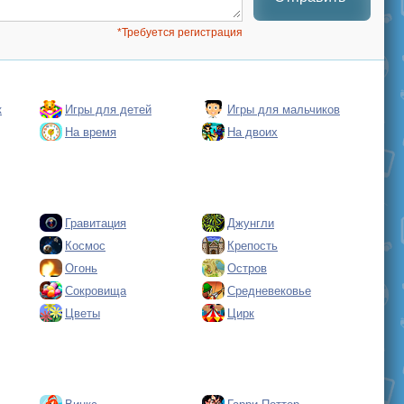
*Требуется регистрация
к
Игры для детей
Игры для мальчиков
На время
На двоих
Гравитация
Джунгли
Космос
Крепость
Огонь
Остров
Сокровища
Средневековье
Цветы
Цирк