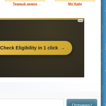
Темный демон
Мо’байк
Отправить*