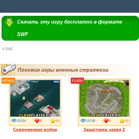
Скачать эту игру бесплатно в формате
SWF
4.5МБ
Похожие игры военные стратегии
HTML5
FLASH
35334
8
69
19706
5
59
Современная война
Защитники замка 2