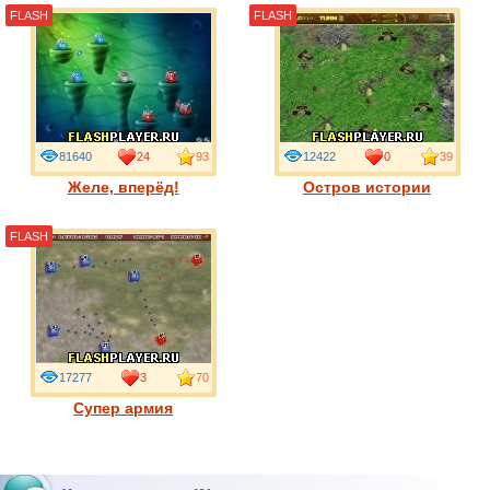
FLASH
FLASH
81640
24
93
12422
0
39
Желе, вперёд!
Остров истории
FLASH
17277
3
70
Супер армия