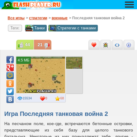
Все игры
>
стратегии
>
военные
> Последняя танковая война 2
Теги:
Танки
Стратегии с танками
44
21
4.5 МБ
15534
0
68
Игра Последняя танковая война 2
На песчаном поле, кое-где, встречаются бетонные островки,
представляющие из себя базу для целого танкового
батальона. Некоторые из них принадлежат тебе, другие -