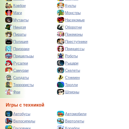
Ковбои
Куклы
Маги
Монстры
Мутанты
Насекомые
Ниндзя
Оборотни
Пираты
Покемоны
Полиция
Преступники
Призраки
Принцессы
Пришельцы
Роботы
Русалки
Рыцари
Самураи
Скелеты
Солдаты
Стикмен
Террористы
Тролли
Феи
Шпионы
Игры с техникой
Автобусы
Автомобили
Велосипеды
Вертолеты
Грузовики
Корабли