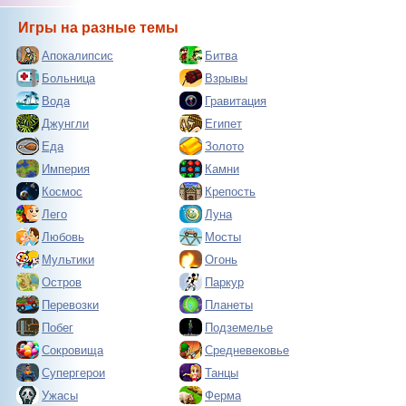
Игры на разные темы
Апокалипсис
Битва
Больница
Взрывы
Вода
Гравитация
Джунгли
Египет
Еда
Золото
Империя
Камни
Космос
Крепость
Лего
Луна
Любовь
Мосты
Мультики
Огонь
Остров
Паркур
Перевозки
Планеты
Побег
Подземелье
Сокровища
Средневековье
Супергерои
Танцы
Ужасы
Ферма