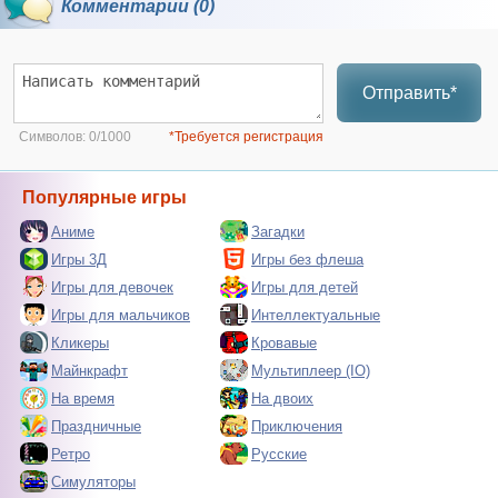
Комментарии (0)
Отправить*
Символов:
0/1000
*Требуется регистрация
Популярные игры
Аниме
Загадки
Игры 3Д
Игры без флеша
Игры для девочек
Игры для детей
Игры для мальчиков
Интеллектуальные
Кликеры
Кровавые
Майнкрафт
Мультиплеер (IO)
На время
На двоих
Праздничные
Приключения
Ретро
Русские
Симуляторы