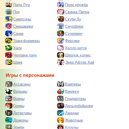
Папа Луи
Пони дружба
Поу
Свинка Пеппа
Симпсоны
Скуби Ду
Смешарики
Смурфики
Соник
Супермен
Трансформеры
Фиксики
Халк
Хелло китти
Человек паук
Шерлок холмс
Шрек
Эвер Афтер Хай
Игры с персонажами
Ассасины
Вампиры
Ведьмы
Викинги
Воины
Гладиаторы
Гномы
Дальнобойщики
Детективы
Джедаи
Драконы
Животные
Зомби
Клоуны