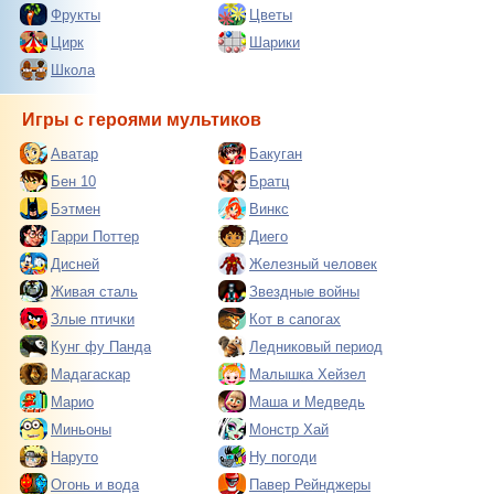
Фрукты
Цветы
Цирк
Шарики
Школа
Игры с героями мультиков
Аватар
Бакуган
Бен 10
Братц
Бэтмен
Винкс
Гарри Поттер
Диего
Дисней
Железный человек
Живая сталь
Звездные войны
Злые птички
Кот в сапогах
Кунг фу Панда
Ледниковый период
Мадагаскар
Малышка Хейзел
Марио
Маша и Медведь
Миньоны
Монстр Хай
Наруто
Ну погоди
Огонь и вода
Павер Рейнджеры