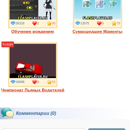
36318
2
90
13575
0
79
Обучение вождению
Сумасшедшие Мамонты
FLASH
34698
0
53
Чемпионат Пьяных Водителей
Комментарии (0)