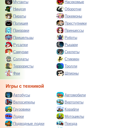
Мутанты
Насекомые
Ниндзя
Оборотни
Пираты
Покемоны
Полиция
Преступники
Призраки
Принцессы
Пришельцы
Роботы
Русалки
Рыцари
Самураи
Скелеты
Солдаты
Стикмен
Террористы
Тролли
Феи
Шпионы
Игры с техникой
Автобусы
Автомобили
Велосипеды
Вертолеты
Грузовики
Корабли
Лодки
Мотоциклы
Подводные лодки
Поезда