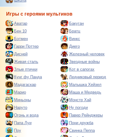
Школа
Игры с героями мультиков
Аватар
Бакуган
Бен 10
Братц
Бэтмен
Винкс
Гарри Поттер
Диего
Дисней
Железный человек
Живая сталь
Звездные войны
Злые птички
Кот в сапогах
Кунг фу Панда
Ледниковый период
Мадагаскар
Малышка Хейзел
Марио
Маша и Медведь
Миньоны
Монстр Хай
Наруто
Ну погоди
Огонь и вода
Павер Рейнджеры
Папа Луи
Пони дружба
Поу
Свинка Пеппа