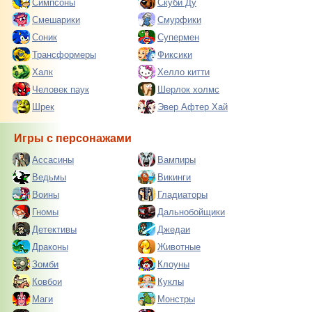
Симпсоны
Скуби Ду
Смешарики
Смурфики
Соник
Супермен
Трансформеры
Фиксики
Халк
Хелло китти
Человек паук
Шерлок холмс
Шрек
Эвер Афтер Хай
Игры с персонажами
Ассасины
Вампиры
Ведьмы
Викинги
Воины
Гладиаторы
Гномы
Дальнобойщики
Детективы
Джедаи
Драконы
Животные
Зомби
Клоуны
Ковбои
Куклы
Маги
Монстры