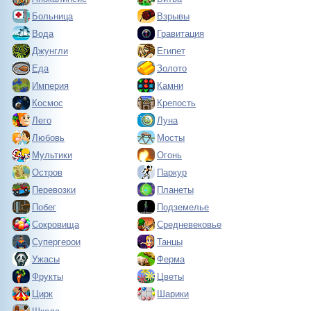
Больница
Взрывы
Вода
Гравитация
Джунгли
Египет
Еда
Золото
Империя
Камни
Космос
Крепость
Лего
Луна
Любовь
Мосты
Мультики
Огонь
Остров
Паркур
Перевозки
Планеты
Побег
Подземелье
Сокровища
Средневековье
Супергерои
Танцы
Ужасы
Ферма
Фрукты
Цветы
Цирк
Шарики