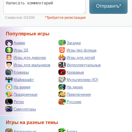
Отправить*
Символов:
0/1000
*Требуется регистрация
Популярные игры
Аниме
Загадки
Игры 3Д
Игры без флеша
Игры для девочек
Игры для детей
Игры для мальчиков
Интеллектуальные
Кликеры
Кровавые
Майнкрафт
Мультиплеер (IO)
На время
На двоих
Праздничные
Приключения
Ретро
Русские
Симуляторы
Игры на разные темы
Апокалипсис
Битва