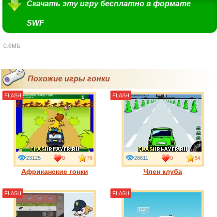
Скачать эту игру бесплатно в формате
SWF
0.6МБ
Похожие игры гонки
FLASH
FLASH
23125
0
78
28611
0
54
Африканские гонки
Член клуба
FLASH
FLASH