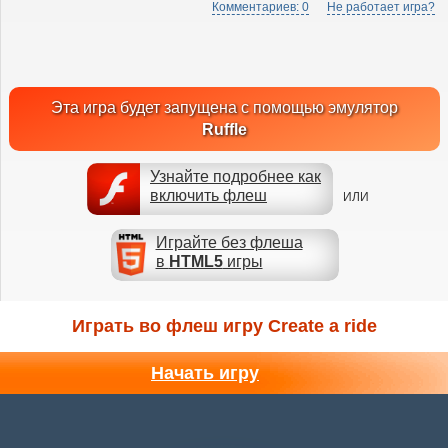
Комментариев: 0
Не работает игра?
Эта игра будет запущена с помощью эмулятор
Ruffle
Узнайте подробнее как
включить флеш
ИЛИ
Играйте без флеша
в
HTML5
игры
Играть во флеш игру Create a ride
Начать игру