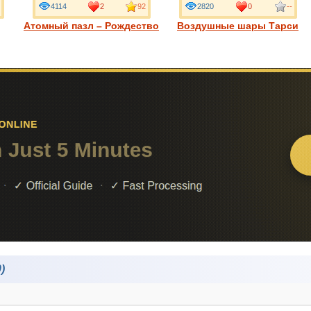
4114
2
92
2820
0
--
Атомный пазл – Рождество
Воздушные шары Тарси
)