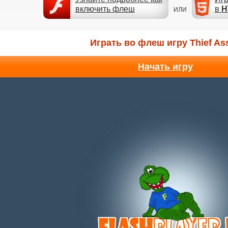
включить флеш
в
H
ИЛИ
Играть во флеш игру Thief Ass
Начать игру