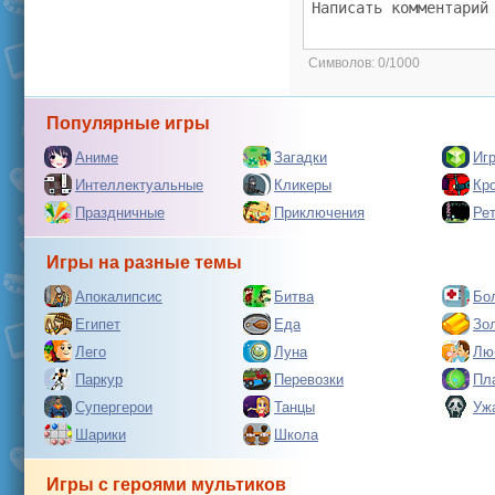
Символов:
0/1000
Популярные игры
Аниме
Загадки
Иг
Интеллектуальные
Кликеры
Кр
Праздничные
Приключения
Ре
Игры на разные темы
Апокалипсис
Битва
Бо
Египет
Еда
Зо
Лего
Луна
Лю
Паркур
Перевозки
Пл
Супергерои
Танцы
Уж
Шарики
Школа
Игры с героями мультиков