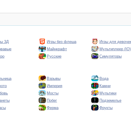
ры 3Д
Игры без флеша
Игры для девоче
овавые
Майнкрафт
Мультиплеер (IO)
тро
Русские
Симуляторы
льница
Взрывы
Вода
лото
Империя
Камни
бовь
Мосты
Мультики
анеты
Побег
Подземелье
асы
Ферма
Фрукты