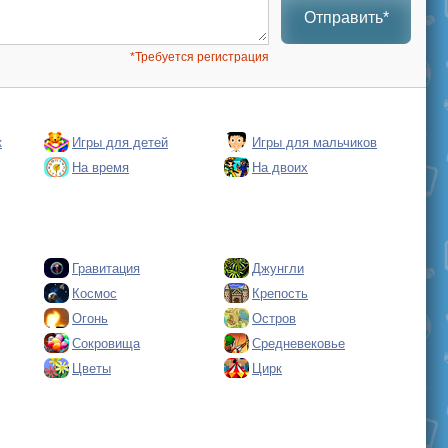
Отправить*
*Требуется регистрация
к
Игры для детей
Игры для мальчиков
На время
На двоих
Гравитация
Джунгли
Космос
Крепость
Огонь
Остров
Сокровища
Средневековье
Цветы
Цирк