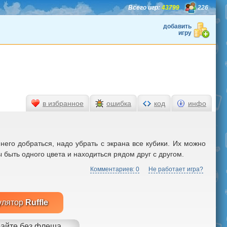
Всего игр:
43799
226
добавить
игру
в избранное
ошибка
код
инфо
него добраться, надо убрать с экрана все кубики. Их можно
 быть одного цвета и находиться рядом друг с другом.
Комментариев: 0
Не работает игра?
улятор
Ruffle
айте без флеша