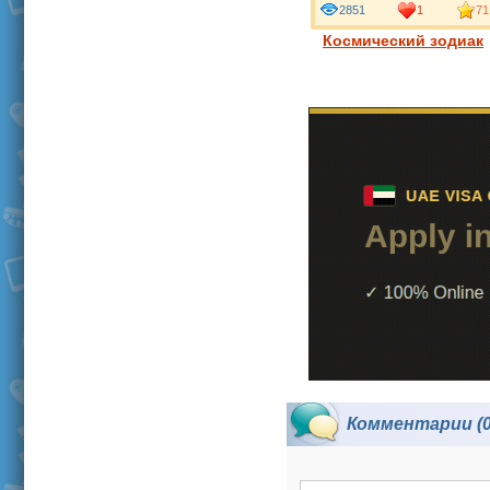
2851
1
71
Космический зодиак
Комментарии (0