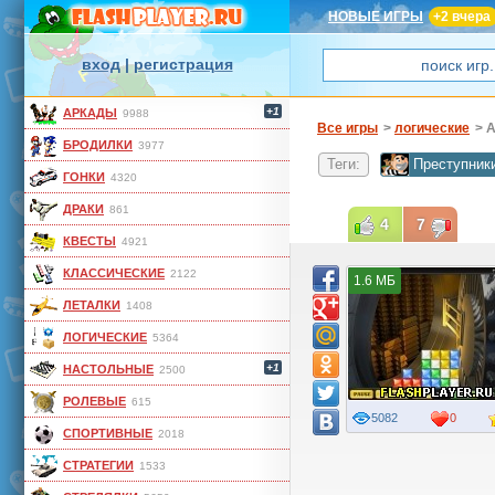
НОВЫЕ ИГРЫ
+2 вчера
вход
|
регистрация
+1
АРКАДЫ
9988
Все игры
>
логические
> 
БРОДИЛКИ
3977
Теги:
Преступник
ГОНКИ
4320
ДРАКИ
861
4
7
КВЕСТЫ
4921
КЛАССИЧЕСКИЕ
2122
1.6 МБ
ЛЕТАЛКИ
1408
ЛОГИЧЕСКИЕ
5364
+1
НАСТОЛЬНЫЕ
2500
РОЛЕВЫЕ
615
5082
0
СПОРТИВНЫЕ
2018
СТРАТЕГИИ
1533