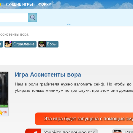
ЛУЧШИЕ ИГРЫ
ФОРУМ
Ассистенты вора
и
Ограбление
Воры
Игра Ассистенты вора
Нам в роли грабителя нужно взломать сейф. Но чтобы до 
убирать только минимум по три штуки, при этом они должны
36
Эта игра будет запущена с помощью эм
Узнайте подробнее как
Игр