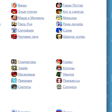
Винкс
Гарри Поттер
Злые птички
Кот в сапогах
Маша и Медведь
Миньоны
ы
Папа Луи
Пони дружба
Смурфики
Соник
Человек паук
Шерлок холмс
Гладиаторы
Гномы
Зомби
Клоуны
Насекомые
Ниндзя
Призраки
Принцессы
Скелеты
Солдаты