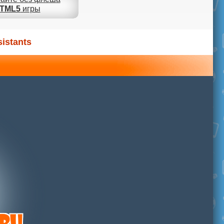
TML5
игры
istants