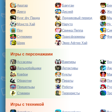
Аватар
Бакуган
Бе
Диего
Дисней
Же
Кунг фу Панда
Ледниковый период
Ма
Монстр Хай
Наруто
Ну
Поу
Свинка Пеппа
Си
Супермен
Трансформеры
Фи
Шрек
Эвер Афтер Хай
Игры с персонажами
Ассасины
Вампиры
Ве
Дальнобойщики
Детективы
Дж
Ковбои
Куклы
Ма
Оборотни
Пираты
По
Пришельцы
Роботы
Ру
Стикмен
Террористы
Тр
Игры с техникой