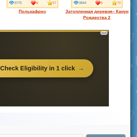
3775
0
67
3844
0
70
Полькафриз
Затопленная деревня– Канун
Рождества 2