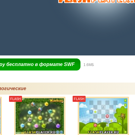
гру бесплатно в формате SWF
1.6МБ
логические
FLASH
FLASH