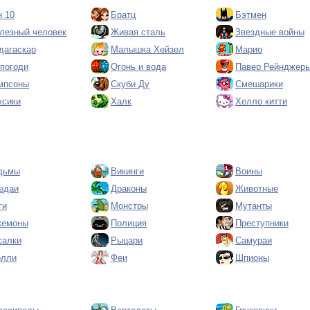
н 10
Братц
Бэтмен
лезный человек
Живая сталь
Звездные войны
дагаскар
Малышка Хейзел
Марио
 погоди
Огонь и вода
Павер Рейнджер
мпсоны
Скуби Ду
Смешарики
ксики
Халк
Хелло китти
дьмы
Викинги
Воины
едаи
Драконы
Животные
ги
Монстры
Мутанты
кемоны
Полиция
Преступники
салки
Рыцари
Самураи
олли
Феи
Шпионы