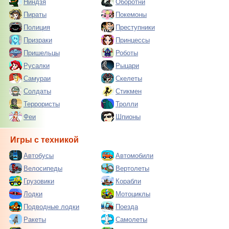
Ниндзя
Оборотни
Пираты
Покемоны
Полиция
Преступники
Призраки
Принцессы
Пришельцы
Роботы
Русалки
Рыцари
Самураи
Скелеты
Солдаты
Стикмен
Террористы
Тролли
Феи
Шпионы
Игры с техникой
Автобусы
Автомобили
Велосипеды
Вертолеты
Грузовики
Корабли
Лодки
Мотоциклы
Подводные лодки
Поезда
Ракеты
Самолеты