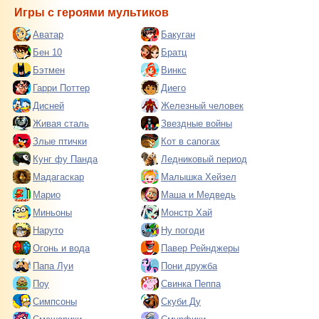
Игры с героями мультиков
Аватар
Бакуган
Бен 10
Братц
Бэтмен
Винкс
Гарри Поттер
Диего
Дисней
Железный человек
Живая сталь
Звездные войны
Злые птички
Кот в сапогах
Кунг фу Панда
Ледниковый период
Мадагаскар
Малышка Хейзел
Марио
Маша и Медведь
Миньоны
Монстр Хай
Наруто
Ну погоди
Огонь и вода
Павер Рейнджеры
Папа Луи
Пони дружба
Поу
Свинка Пеппа
Симпсоны
Скуби Ду