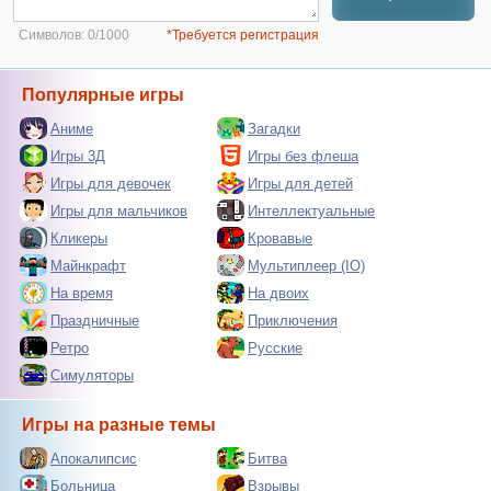
Символов:
0/1000
*Требуется регистрация
Популярные игры
Аниме
Загадки
Игры 3Д
Игры без флеша
Игры для девочек
Игры для детей
Игры для мальчиков
Интеллектуальные
Кликеры
Кровавые
Майнкрафт
Мультиплеер (IO)
На время
На двоих
Праздничные
Приключения
Ретро
Русские
Симуляторы
Игры на разные темы
Апокалипсис
Битва
Больница
Взрывы