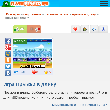
Все игры
>
спортивные
>
легкая атлетика
>
прыжки в длину
>
Прыжки в длину
36
11
0.82 МБ
11231
0
77
Игра Прыжки в длину
Прыжки в длину. Выберите одного из пяти героев и прыгайте в
длину!!!Управление: <- и -> это разгон, пробел - прыжок
Комментариев: 0
Не работает игра?