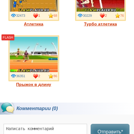
32473
1
68
30229
2
76
Атлетика
Турбо атлетика
FLASH
36351
2
86
Прыжок в длину
Комментарии (0)
Отправить*