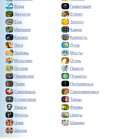
Вода
Гравитация
Джунгли
Египет
Еда
Золото
Империя
Камни
Космос
Крепость
Лего
Луна
Любовь
Мосты
Мультики
Огонь
Остров
Паркур
Перевозки
Планеты
Побег
Подземелье
Сокровища
Средневековье
Супергерои
Танцы
Ужасы
Ферма
Фрукты
Цветы
Цирк
Шарики
Школа