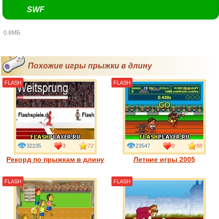
SWF
0.8МБ
Похожие игры прыжки в длину
FLASH
FLASH
32235
3
72
23547
0
88
Рекорд по прыжкам в длину
Летние игры 2005
FLASH
FLASH