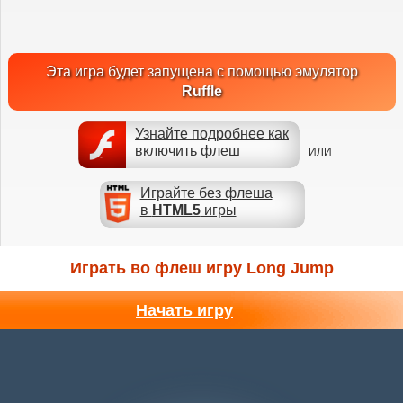
Эта игра будет запущена с помощью эмулятор
Ruffle
Узнайте подробнее как
включить флеш
ИЛИ
Играйте без флеша
в
HTML5
игры
Играть во флеш игру Long Jump
Начать игру