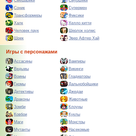
Смешарики
Смурфики
Соник
Супермен
Трансформеры
Фиксики
Халк
Хелло китти
Человек паук
Шерлок холмс
Шрек
Эвер Афтер Хай
Игры с персонажами
Ассасины
Вампиры
Ведьмы
Викинги
Воины
Гладиаторы
Гномы
Дальнобойщики
Детективы
Джедаи
Драконы
Животные
Зомби
Клоуны
Ковбои
Куклы
Маги
Монстры
Мутанты
Насекомые