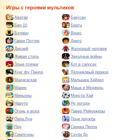
Игры с героями мультиков
Аватар
Бакуган
Бен 10
Братц
Бэтмен
Винкс
Гарри Поттер
Диего
Дисней
Железный человек
Живая сталь
Звездные войны
Злые птички
Кот в сапогах
Кунг фу Панда
Ледниковый период
Мадагаскар
Малышка Хейзел
Марио
Маша и Медведь
Миньоны
Монстр Хай
Наруто
Ну погоди
Огонь и вода
Павер Рейнджеры
Папа Луи
Пони дружба
Поу
Свинка Пеппа
Симпсоны
Скуби Ду