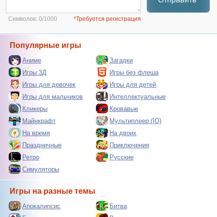
Символов:
0/1000
*Требуется регистрация
Популярные игры
Аниме
Загадки
Игры 3Д
Игры без флеша
Игры для девочек
Игры для детей
Игры для мальчиков
Интеллектуальные
Кликеры
Кровавые
Майнкрафт
Мультиплеер (IO)
На время
На двоих
Праздничные
Приключения
Ретро
Русские
Симуляторы
Игры на разные темы
Апокалипсис
Битва