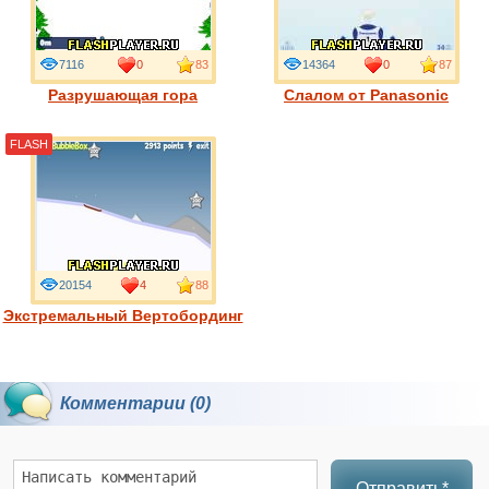
7116
0
83
14364
0
87
Разрушающая гора
Слалом от Panasonic
FLASH
20154
4
88
Экстремальный Вертобординг
Комментарии (0)
Отправить*