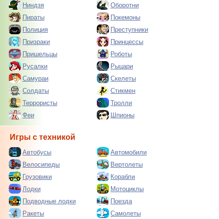
Ниндзя
Оборотни
Пираты
Покемоны
Полиция
Преступники
Призраки
Принцессы
Пришельцы
Роботы
Русалки
Рыцари
Самураи
Скелеты
Солдаты
Стикмен
Террористы
Тролли
Феи
Шпионы
Игры с техникой
Автобусы
Автомобили
Велосипеды
Вертолеты
Грузовики
Корабли
Лодки
Мотоциклы
Подводные лодки
Поезда
Ракеты
Самолеты