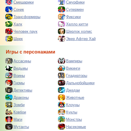
Смешарики
Смурфики
Соник
Супермен
Трансформеры
Фиксики
Халк
Хелло китти
Человек паук
Шерлок холмс
Шрек
Эвер Афтер Хай
Игры с персонажами
Ассасины
Вампиры
Ведьмы
Викинги
Воины
Гладиаторы
Гномы
Дальнобойщики
Детективы
Джедаи
Драконы
Животные
Зомби
Клоуны
Ковбои
Куклы
Маги
Монстры
Мутанты
Насекомые