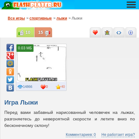
Все игры
>
спортивные
>
лыжи
> Лыжи
10
15
0.03 МБ
14866
0
40
Игра Лыжи
Перед вами забавный нарисованный человечек на лыжах,
разгоняетесь до невероятной скорости и летите вниз по
бесконечному склону!
Комментариев: 0
Не работает игра?