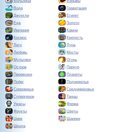
Больница
Взрывы
Вода
Гравитация
Джунгли
Египет
Еда
Золото
Империя
Камни
Космос
Крепость
Лего
Луна
Любовь
Мосты
Мультики
Огонь
Остров
Паркур
Перевозки
Планеты
Побег
Подземелье
Сокровища
Средневековье
Супергерои
Танцы
Ужасы
Ферма
Фрукты
Цветы
Цирк
Шарики
Школа