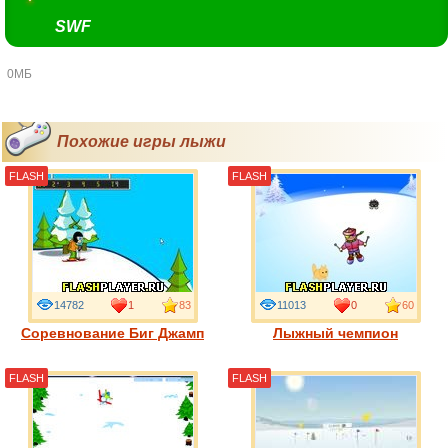
SWF
0МБ
Похожие игры лыжи
FLASH
FLASH
14782
1
83
11013
0
60
Соревнование Биг Джамп
Лыжный чемпион
FLASH
FLASH