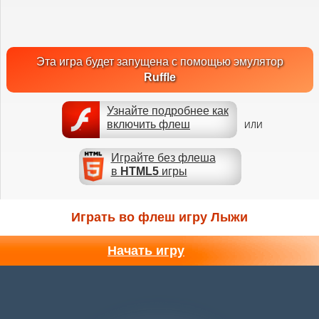
Эта игра будет запущена с помощью эмулятор
Ruffle
Узнайте подробнее как
включить флеш
ИЛИ
Играйте без флеша
в
HTML5
игры
Играть во флеш игру Лыжи
Начать игру