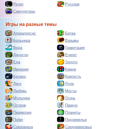
Ретро
Русские
Симуляторы
Игры на разные темы
Апокалипсис
Битва
Больница
Взрывы
Вода
Гравитация
Джунгли
Египет
Еда
Золото
Империя
Камни
Космос
Крепость
Лего
Луна
Любовь
Мосты
Мультики
Огонь
Остров
Паркур
Перевозки
Планеты
Побег
Подземелье
Сокровища
Средневековье