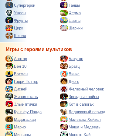
Супергерои
Танцы
Ужасы
Ферма
Фрукты
Цветы
Цирк
Шарики
Школа
Игры с героями мультиков
Аватар
Бакуган
Бен 10
Братц
Бэтмен
Винкс
Гарри Поттер
Диего
Дисней
Железный человек
Живая сталь
Звездные войны
Злые птички
Кот в сапогах
Кунг фу Панда
Ледниковый период
Мадагаскар
Малышка Хейзел
Марио
Маша и Медведь
Миньоны
Монстр Хай