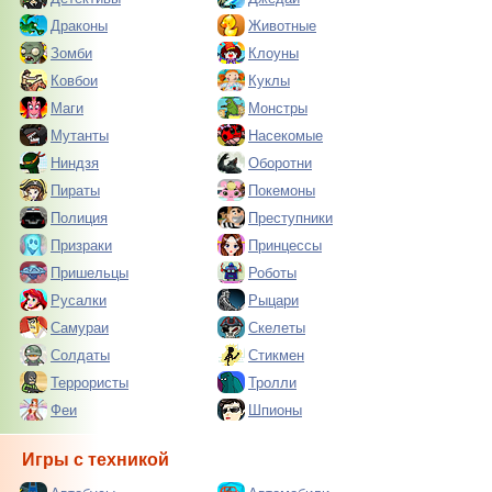
Драконы
Животные
Зомби
Клоуны
Ковбои
Куклы
Маги
Монстры
Мутанты
Насекомые
Ниндзя
Оборотни
Пираты
Покемоны
Полиция
Преступники
Призраки
Принцессы
Пришельцы
Роботы
Русалки
Рыцари
Самураи
Скелеты
Солдаты
Стикмен
Террористы
Тролли
Феи
Шпионы
Игры с техникой