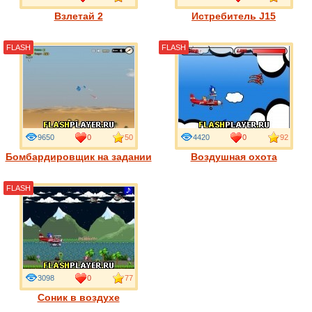
Взлетай 2
Истребитель J15
FLASH
FLASH
9650
0
50
4420
0
92
Бомбардировщик на задании
Воздушная охота
FLASH
3098
0
77
Соник в воздухе