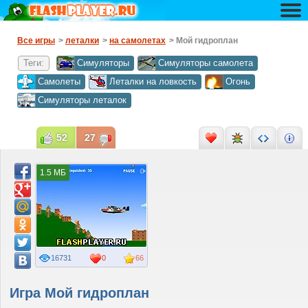
Все игры
>
леталки
>
на самолетах
> Мой гидроплан
Теги:
Симуляторы
Симуляторы самолета
Самолеты
Леталки на ловкость
Огонь
Симуляторы леталок
52
27
1.5 МБ
16731
0
66
Игра Мой гидроплан