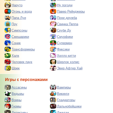
Наруто
Ну погоди
Огонь и вода
Павер Рейнджеры
Папа Луи
Пони дружба
Поу
Свинка Пеппа
Симпсоны
Скуби Ду
Смешарики
Смурфики
Соник
Супермен
Трансформеры
Фиксики
Халк
Хелло китти
Человек паук
Шерлок холмс
Шрек
Эвер Афтер Хай
Игры с персонажами
Ассасины
Вампиры
Ведьмы
Викинги
Воины
Гладиаторы
Гномы
Дальнобойщики
Детективы
Джедаи