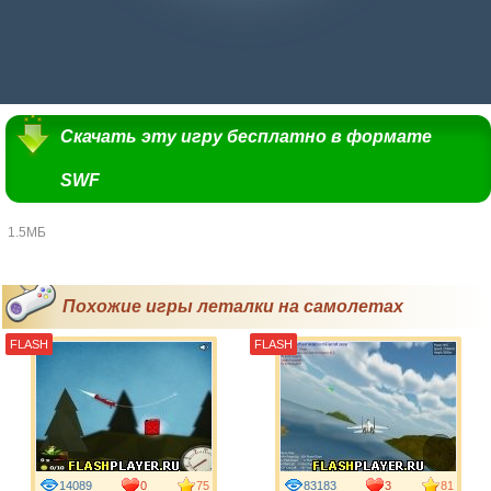
Скачать эту игру бесплатно в формате
SWF
1.5МБ
Похожие игры леталки на самолетах
FLASH
FLASH
14089
0
75
83183
3
81