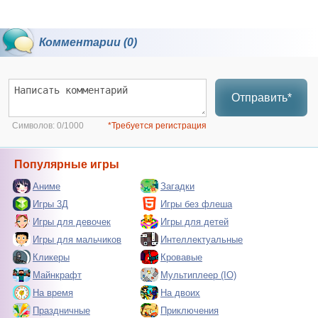
Комментарии (0)
Отправить*
Символов:
0/1000
*Требуется регистрация
Популярные игры
Аниме
Загадки
Игры 3Д
Игры без флеша
Игры для девочек
Игры для детей
Игры для мальчиков
Интеллектуальные
Кликеры
Кровавые
Майнкрафт
Мультиплеер (IO)
На время
На двоих
Праздничные
Приключения