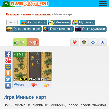
Все игры
>
гонки
>
кольцевые
> Миньон карт
Теги:
Автомобили
Миньоны
Мультики
Гонки на машинах
Гонки миньоны
Гонки мультики
10
5
4.2 МБ
6086
0
67
Игра Миньон карт
Наши милые и любимые Миньоны, после своей тяжёлой