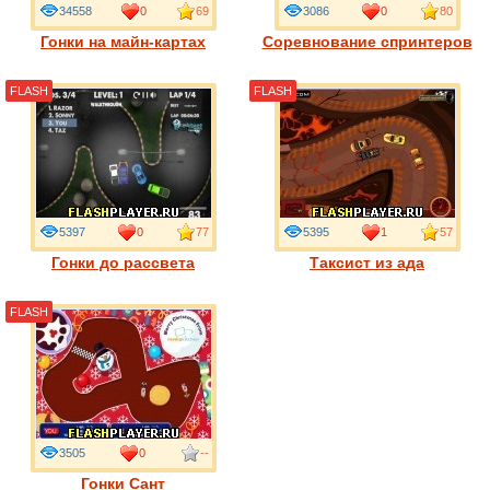
34558
0
69
3086
0
80
Гонки на майн-картах
Соревнование спринтеров
FLASH
FLASH
5397
0
77
5395
1
57
Гонки до рассвета
Таксист из ада
FLASH
3505
0
--
Гонки Сант