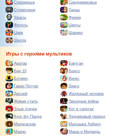
Сокровища
Средневековье
Супергерои
Танцы
Ужасы
Ферма
Фрукты
Цветы
Цирк
Шарики
Школа
Игры с героями мультиков
Аватар
Бакуган
Бен 10
Братц
Бэтмен
Винкс
Гарри Поттер
Диего
Дисней
Железный человек
Живая сталь
Звездные войны
Злые птички
Кот в сапогах
Кунг фу Панда
Ледниковый период
Мадагаскар
Малышка Хейзел
Марио
Маша и Медведь