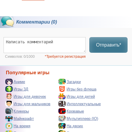
Комментарии (0)
Отправить*
Символов:
0/1000
*Требуется регистрация
Популярные игры
Аниме
Загадки
Игры 3Д
Игры без флеша
Игры для девочек
Игры для детей
Игры для мальчиков
Интеллектуальные
Кликеры
Кровавые
Майнкрафт
Мультиплеер (IO)
На время
На двоих