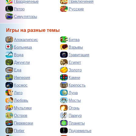
Праздничные
Приключения
Ретро
Русские
Симуляторы
Игры на разные темы
Апокалипсис
Битва
Больница
Взрывы
Вода
Гравитация
Джунгли
Египет
Еда
Золото
Империя
Камни
Космос
Крепость
Лего
Луна
Любовь
Мосты
Мультики
Огонь
Остров
Паркур
Перевозки
Планеты
Побег
Подземелье