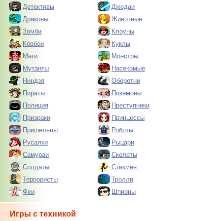
Детективы
Джедаи
Драконы
Животные
Зомби
Клоуны
Ковбои
Куклы
Маги
Монстры
Мутанты
Насекомые
Ниндзя
Оборотни
Пираты
Покемоны
Полиция
Преступники
Призраки
Принцессы
Пришельцы
Роботы
Русалки
Рыцари
Самураи
Скелеты
Солдаты
Стикмен
Террористы
Тролли
Феи
Шпионы
Игры с техникой