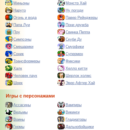
Миньоны
Монстр Хай
Наруто
Ну погоди
Огонь и вода
Павер Рейнджеры
Папа Луи
Пони дружба
Поу
Свинка Пеппа
Симпсоны
Скуби Ду
Смешарики
Смурфики
Соник
Супермен
Трансформеры
Фиксики
Халк
Хелло китти
Человек паук
Шерлок холмс
Шрек
Эвер Афтер Хай
Игры с персонажами
Ассасины
Вампиры
Ведьмы
Викинги
Воины
Гладиаторы
Гномы
Дальнобойщики