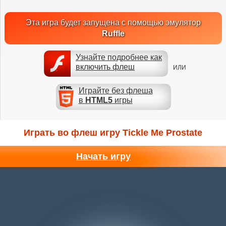
Эта игра будет запущена с помощью эмулятор
Ruffle
Узнайте подробнее как
включить флеш
ИЛИ
Играйте без флеша
в
HTML5
игры
Играть во флеш игру Tickle Me Prostate
Начать игру