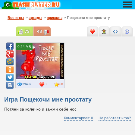
Все игры
>
аркады
>
приколы
> Пощекочи мне простату
73
48
0.24 МБ
39497
0
60
Игра Пощекочи мне простату
Потяни за колечко и зажми себе нос
Комментариев: 0
Не работает игра?