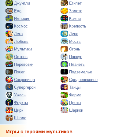
Джунгли
Египет
Еда
Золото
Империя
Камни
Космос
Крепость
Лего
Луна
Любовь
Мосты
Мультики
Огонь
Остров
Паркур
Перевозки
Планеты
Побег
Подземелье
Сокровища
Средневековье
Супергерои
Танцы
Ужасы
Ферма
Фрукты
Цветы
Цирк
Шарики
Школа
Игры с героями мультиков