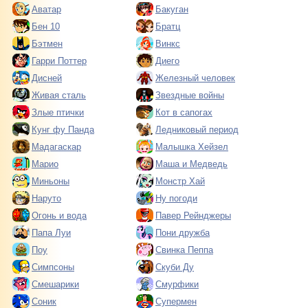
Аватар
Бакуган
Бен 10
Братц
Бэтмен
Винкс
Гарри Поттер
Диего
Дисней
Железный человек
Живая сталь
Звездные войны
Злые птички
Кот в сапогах
Кунг фу Панда
Ледниковый период
Мадагаскар
Малышка Хейзел
Марио
Маша и Медведь
Миньоны
Монстр Хай
Наруто
Ну погоди
Огонь и вода
Павер Рейнджеры
Папа Луи
Пони дружба
Поу
Свинка Пеппа
Симпсоны
Скуби Ду
Смешарики
Смурфики
Соник
Супермен