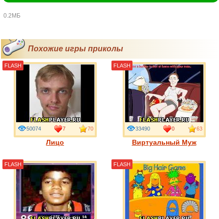
0.2МБ
Похожие игры приколы
FLASH
FLASH
50074
7
70
33490
0
63
Лицо
Виртуальный Муж
FLASH
FLASH