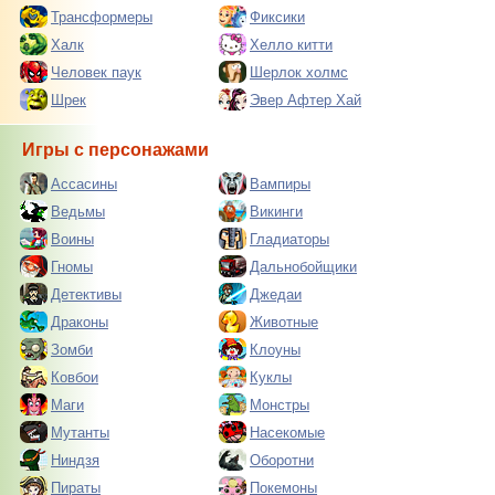
Трансформеры
Фиксики
Халк
Хелло китти
Человек паук
Шерлок холмс
Шрек
Эвер Афтер Хай
Игры с персонажами
Ассасины
Вампиры
Ведьмы
Викинги
Воины
Гладиаторы
Гномы
Дальнобойщики
Детективы
Джедаи
Драконы
Животные
Зомби
Клоуны
Ковбои
Куклы
Маги
Монстры
Мутанты
Насекомые
Ниндзя
Оборотни
Пираты
Покемоны