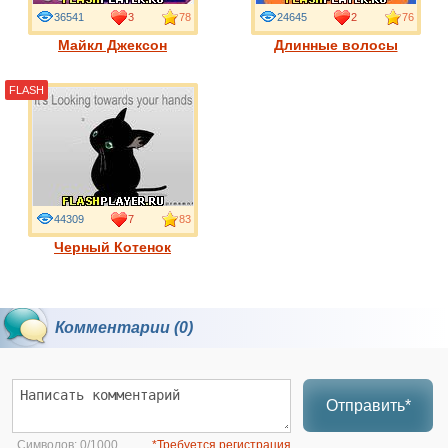
36541
3
78
24645
2
76
Майкл Джексон
Длинные волосы
FLASH
44309
7
83
Черный Котенок
Комментарии (0)
Отправить*
Символов:
0/1000
*Требуется регистрация