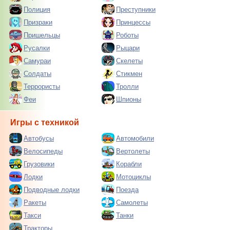
Полиция
Преступники
Призраки
Принцессы
Пришельцы
Роботы
Русалки
Рыцари
Самураи
Скелеты
Солдаты
Стикмен
Террористы
Тролли
Феи
Шпионы
Игры с техникой
Автобусы
Автомобили
Велосипеды
Вертолеты
Грузовики
Корабли
Лодки
Мотоциклы
Подводные лодки
Поезда
Ракеты
Самолеты
Такси
Танки
Тракторы