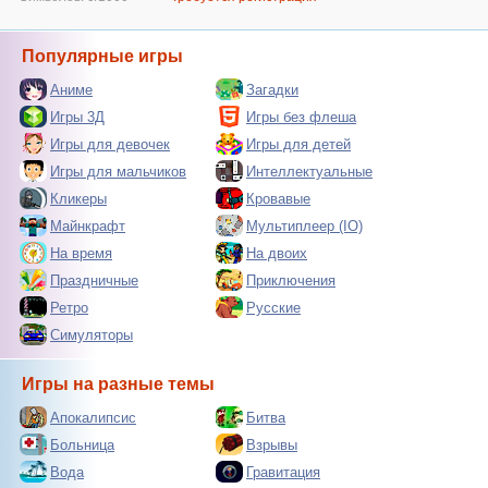
Популярные игры
Аниме
Загадки
Игры 3Д
Игры без флеша
Игры для девочек
Игры для детей
Игры для мальчиков
Интеллектуальные
Кликеры
Кровавые
Майнкрафт
Мультиплеер (IO)
На время
На двоих
Праздничные
Приключения
Ретро
Русские
Симуляторы
Игры на разные темы
Апокалипсис
Битва
Больница
Взрывы
Вода
Гравитация