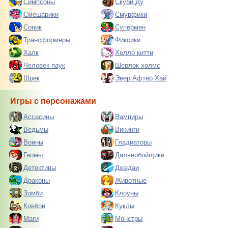
Симпсоны
Скуби Ду
Смешарики
Смурфики
Соник
Супермен
Трансформеры
Фиксики
Халк
Хелло китти
Человек паук
Шерлок холмс
Шрек
Эвер Афтер Хай
Игры с персонажами
Ассасины
Вампиры
Ведьмы
Викинги
Воины
Гладиаторы
Гномы
Дальнобойщики
Детективы
Джедаи
Драконы
Животные
Зомби
Клоуны
Ковбои
Куклы
Маги
Монстры