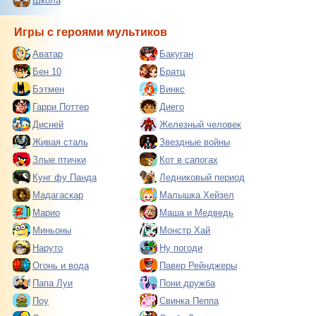
Школа
Игры с героями мультиков
Аватар
Бакуган
Бен 10
Братц
Бэтмен
Винкс
Гарри Поттер
Диего
Дисней
Железный человек
Живая сталь
Звездные войны
Злые птички
Кот в сапогах
Кунг фу Панда
Ледниковый период
Мадагаскар
Малышка Хейзел
Марио
Маша и Медведь
Миньоны
Монстр Хай
Наруто
Ну погоди
Огонь и вода
Павер Рейнджеры
Папа Луи
Пони дружба
Поу
Свинка Пеппа