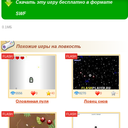
Скачать эту игру бесплатно в формате
SWF
0.1МБ
Похожие игры на ловкость
FLASH
FLASH
5556
0
40
8270
0
--
Оловянная пуля
Ловец снов
FLASH
FLASH