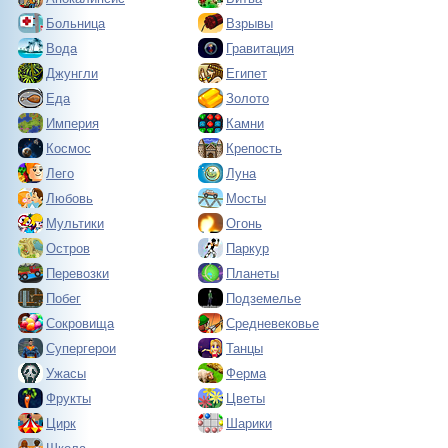
Больница
Взрывы
Вода
Гравитация
Джунгли
Египет
Еда
Золото
Империя
Камни
Космос
Крепость
Лего
Луна
Любовь
Мосты
Мультики
Огонь
Остров
Паркур
Перевозки
Планеты
Побег
Подземелье
Сокровища
Средневековье
Супергерои
Танцы
Ужасы
Ферма
Фрукты
Цветы
Цирк
Шарики